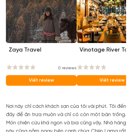
Zaya Travel
Vinotage River To
0 reviews
0
Viết review
Viết review
Nơi này chỉ cách khách sạn của tôi vài phút. Tôi đến
đây để ăn trưa muộn và chỉ có còn một bàn trống.
Món chiên cừu khá ngon và bia cũng vậy. Nhà hàng
này cũng nằm ngay bên cạnh chùa Chijin Lama rất