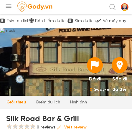
Esim du lịch
Bảo hiểm du lịch
Sim du lịch
Vé máy bay
Đã đi
Sắp đi
0
Gody-er đã đến
Giới thiệu
Điểm du lịch
Hình ảnh
Silk Road Bar & Grill
0 reviews
Viết review