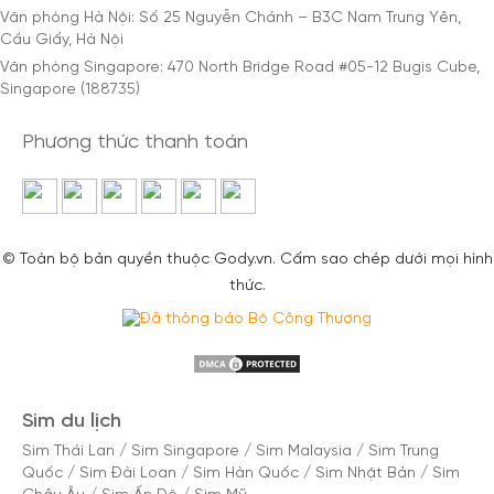
Văn phòng Hà Nội: Số 25 Nguyễn Chánh – B3C Nam Trung Yên,
Cầu Giấy, Hà Nội
Văn phòng Singapore: 470 North Bridge Road #05-12 Bugis Cube,
Singapore (188735)
Phương thức thanh toán
© Toàn bộ bản quyền thuộc Gody.vn. Cấm sao chép dưới mọi hình
thức.
Sim du lịch
Sim Thái Lan
/
Sim Singapore
/
Sim Malaysia
/
Sim Trung
Quốc
/
Sim Đài Loan
/
Sim Hàn Quốc
/
Sim Nhật Bản
/
Sim