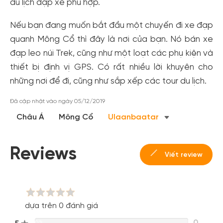
du lịch đạp xe phù hợp.
Nếu bạn đang muốn bắt đầu một chuyến đi xe đạp
quanh Mông Cổ thì đây là nơi của bạn. Nó bán xe
đạp leo núi Trek, cũng như một loạt các phụ kiện và
thiết bị định vị GPS. Có rất nhiều lời khuyên cho
những nơi để đi, cũng như sắp xếp các tour du lịch.
Tạo tài khoản nhanh - nhận nhiều ưu
Đã cập nhật vào ngày 05/12/2019
đãi!
Châu Á
Mông Cổ
Ulaanbaatar
Tạo tài khoản để có thể
nhận ngay các ưu đãi
hấp dẫn
dành cho thành viên đến từ các đối tác của Gody.vn dành
cho cộng đồng.
Reviews
Viết review
Đăng ký
Hoặc đăng nhập bằng
Đăng nhập Facebook
Đăng nhập Google
dựa trên 0 đánh giá
0
0%