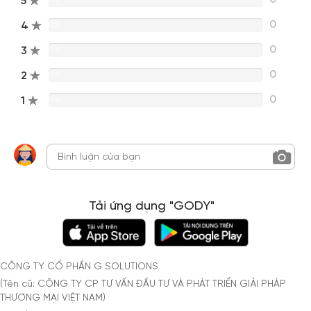
5
0
4
0%
0
3
0%
0
2
0%
0
1
0%
Tải ứng dụng "GODY"
CÔNG TY CỔ PHẦN G SOLUTIONS
(Tên cũ: CÔNG TY CP TƯ VẤN ĐẦU TƯ VÀ PHÁT TRIỂN GIẢI PHÁP
THƯƠNG MẠI VIỆT NAM)