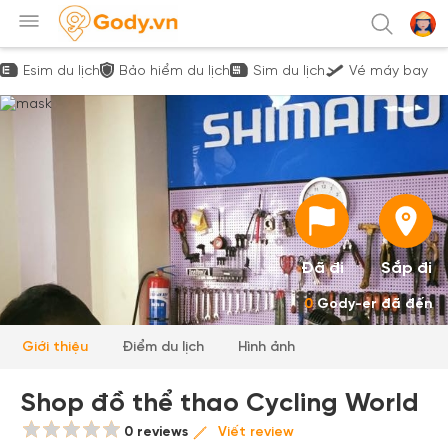
Esim du lịch
Bảo hiểm du lịch
Sim du lịch
Vé máy bay
Đã đi
Sắp đi
0
Gody-er đã đến
Giới thiệu
Điểm du lịch
Hình ảnh
Shop đồ thể thao Cycling World
0 reviews
Viết review