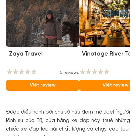
Zaya Travel
Vinotage River To
0 reviews
0
Viết review
Viết review
Được điều hành bởi chủ sở hữu đam mê Joel (người
lãnh sự của Bỉ), cửa hàng xe đạp này thuê những
chiếc xe đạp leo núi chất lượng và chạy các tour