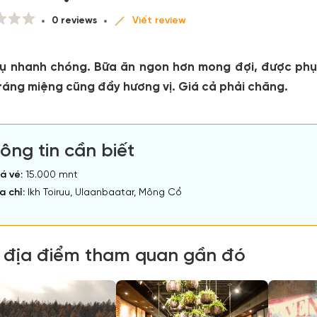
0 reviews
Viết review
vụ nhanh chóng. Bữa ăn ngon hơn mong đợi, được phục
ráng miệng cũng đầy hương vị. Giá cả phải chăng.
ông tin cần biết
á vé:
15.000 mnt
a chỉ:
Ikh Toiruu, Ulaanbaatar, Mông Cổ
 địa điểm tham quan gần đó