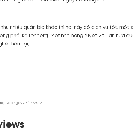
s không bán bia Guinness ngay cả trong lon.
như nhiều quán bia khác thì nơi này có dịch vụ tốt, một số
ông phải Kaltenberg. Một nhà hàng tuyệt vời, lần nữa đ
ghé thăm lại,
hật vào ngày 05/12/2019
views