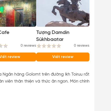
Cafe
Tượng Damdin
Sükhbaatar
0 reviews
0 reviews
Viết review
Viết review
 Ngân hàng Golomt trên đường Ikh Toiruu rất
ân viên thân thiện và thức ăn ngon. Món chính