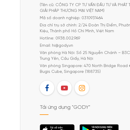
(Tên cũ: CÔNG TY CP TƯ VẤN ĐẦU TƯ VÀ PHÁT 
GIẢI PHÁP THƯƠNG MẠI VIỆT NAM)
Mã số doanh nghiệp: 0310931464
Địa chỉ trụ sở chính: 2/24 Đoàn Thị Điểm, Phư
Kiệu, Thành phố Hồ Chí Minh, Việt Nam
Hotline: 0938.002.969
Email: hi@gody.vn
Văn phòng Hà Nội: Số 25 Nguyễn Chánh – B3
Trung Yên, Cầu Giấy, Hà Nội
Văn phòng Singapore: 470 North Bridge Road 
Bugis Cube, Singapore (188735)
FB
YT
IG
Tải ứng dụng "GODY"
Tải ứng dụng
Tải ứng dụng