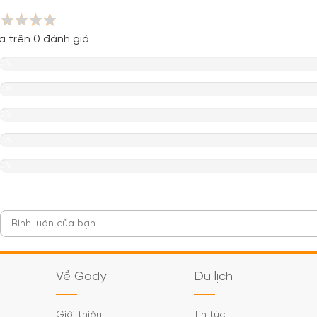
a trên 0 đánh giá
0%
0%
0%
0%
0%
Về Gody
Du lịch
Giới thiệu
Tin tức