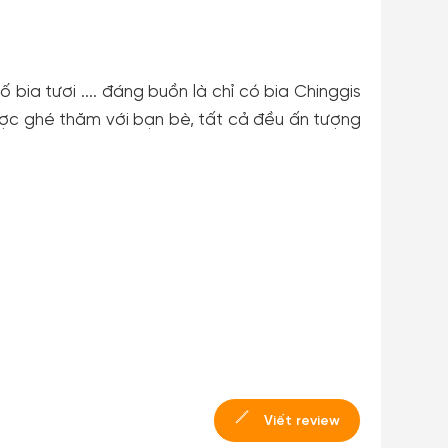
 bia tươi .... đáng buồn là chỉ có bia Chinggis
ược ghé thăm với bạn bè, tất cả đều ấn tượng
Viết review