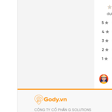
dự
5
4
3
2
1
CÔNG TY CỔ PHẦN G SOLUTIONS