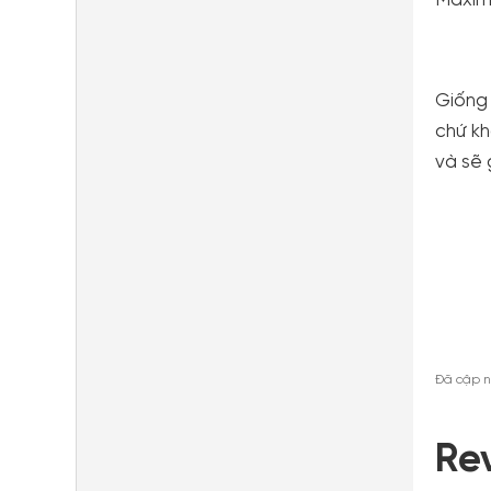
Maximu
Giống 
chứ kh
và sẽ 
Đã cập n
Re