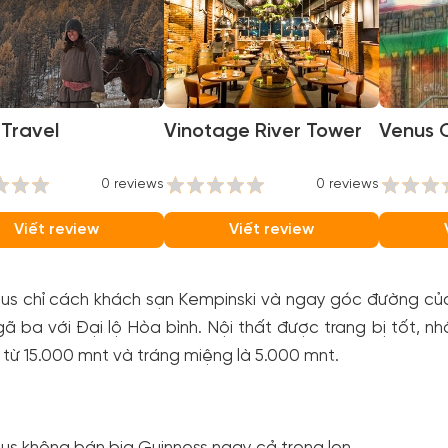
Travel
Vinotage River Tower
Venus 
0 reviews
0 reviews
Viết review
Viết review
us chỉ cách khách sạn Kempinski và ngay góc đường của
ã ba với Đại lộ Hòa bình. Nội thất được trang bị tốt, nh
 từ 15.000 mnt và tráng miệng là 5.000 mnt.