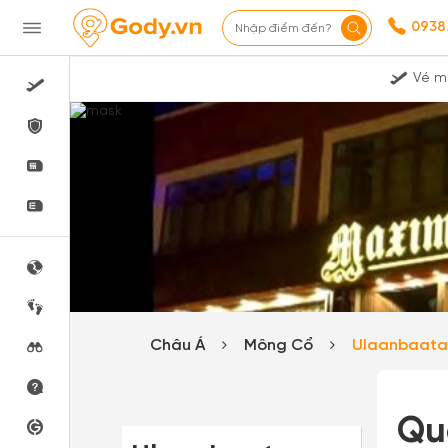
0938
Nhập điểm đến?
Vé m
Châu Á
Mông Cổ
Ulaanbaat
Qu