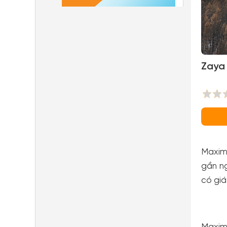
Zaya 
Maxim
gần ng
có giá