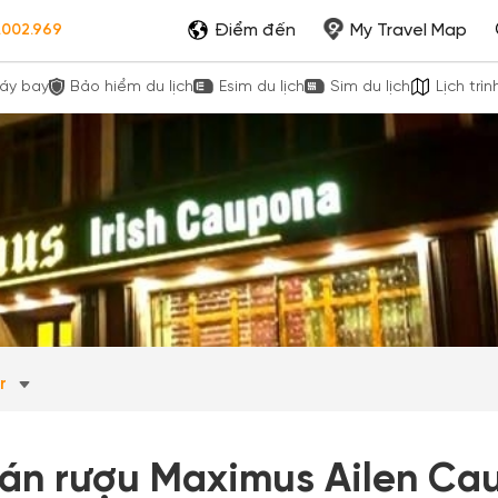
Điểm đến
My Travel Map
.002.969
áy bay
Bảo hiểm du lịch
Esim du lịch
Sim du lịch
Lịch trìn
ar
án rượu Maximus Ailen Ca