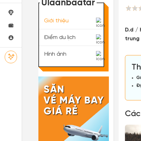
Ulaanbaatar
Giới thiệu
D.d /
Điểm du lịch
trung 
Hình ảnh
Th
Gi
Đị
Các