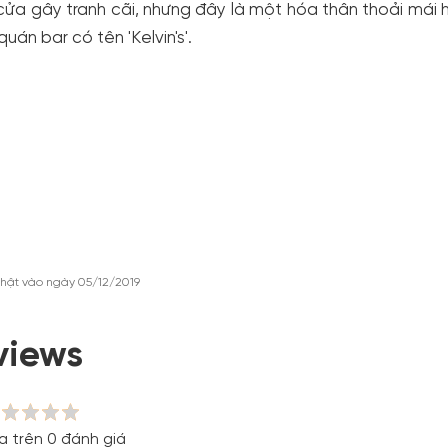
ửa gây tranh cãi, nhưng đây là một hóa thân thoải mái hơ
quán bar có tên 'Kelvin's'.
hật vào ngày 05/12/2019
views
a trên 0 đánh giá