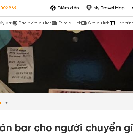
Điểm đến
My Travel Map
.002.969
áy bay
Bảo hiểm du lịch
Esim du lịch
Sim du lịch
Lịch trìn
ar
n bar cho người chuyển giớ