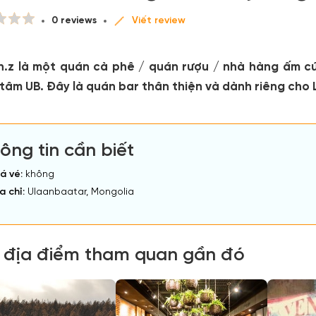
0 reviews
Viết review
 h.z là một quán cà phê / quán rượu / nhà hàng ấm 
tâm UB. Đây là quán bar thân thiện và dành riêng cho
ông tin cần biết
á vé:
không
a chỉ:
Ulaanbaatar, Mongolia
 địa điểm tham quan gần đó