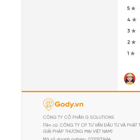
5
4
3
2
1
CÔNG TY CỔ PHẦN G SOLUTIONS
(Tên cũ: CÔNG TY CP TƯ VẤN ĐẦU TƯ VÀ PHÁT 
GIẢI PHÁP THƯƠNG MẠI VIỆT NAM)
Mã số doanh nghiệp: 0310931464