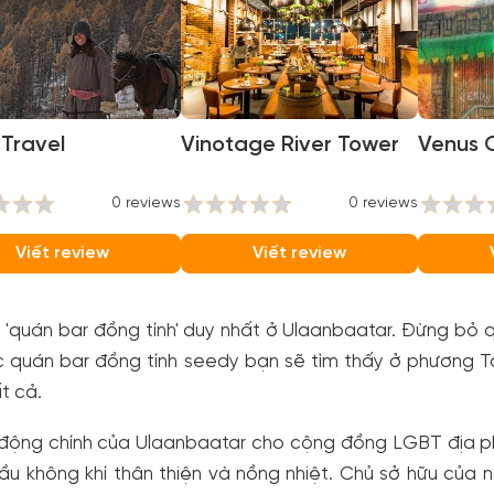
Travel
Vinotage River Tower
Venus 
0 reviews
0 reviews
Viết review
Viết review
 'quán bar đồng tính' duy nhất ở Ulaanbaatar. Đừng bỏ
 quán bar đồng tính seedy bạn sẽ tìm thấy ở phương Tâ
t cả.
động chính của Ulaanbaatar cho cộng đồng LGBT địa p
u không khí thân thiện và nồng nhiệt. Chủ sở hữu của n