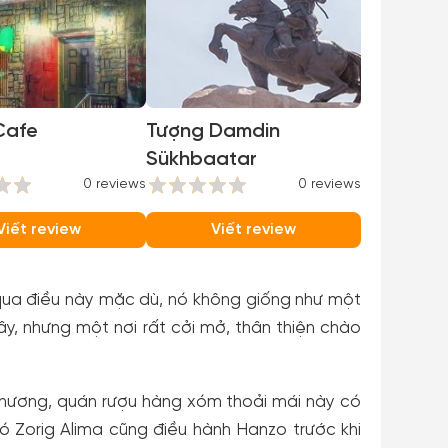
Cafe
Tượng Damdin
Sükhbaatar
0 reviews
0 reviews
Viết review
Viết review
 qua điều này mặc dù, nó không giống như một
y, nhưng một nơi rất cởi mở, thân thiện chào
hương, quán rượu hàng xóm thoải mái này có
ó Zorig Alima cũng điều hành Hanzo trước khi