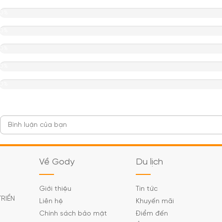
0%
0%
0%
0%
0%
Về Gody
Du lịch
Giới thiệu
Tin tức
TRIỂN
Liên hệ
Khuyến mãi
Chính sách bảo mật
Điểm đến