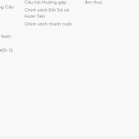
Câu hỏi thường gặp
Ẩm thực
ờng Cầu
Chính sách Đổi Trả và
Hoàn Tiền
Chính sách thanh toán
C Nam
#05-12