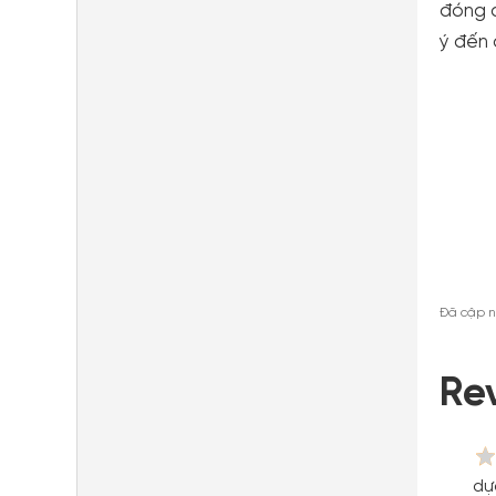
đóng c
ý đến 
Đã cập n
Re
dự