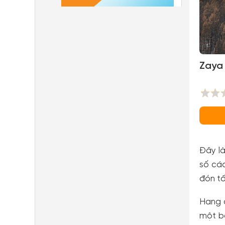
Zaya 
Đây là
số các
đón tấ
Hang 
một bầ