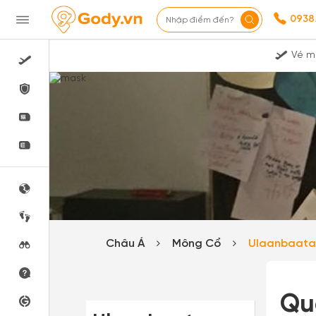
0938
Nhập điểm đến?
Vé m
Châu Á
Mông Cổ
Ulaanbaat
Quá