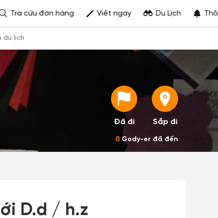
Tra cứu đơn hàng
Viết ngay
Du Lịch
Thô
h du lịch
Đã đi
Sắp đi
0
Gody-er đã đến
i D.d / h.z