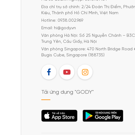
Địa chỉ trụ sở chính: 2/24 Đoàn Thị Điểm, Phư
Kiệu, Thành phố Hồ Chí Minh, Việt Nam
Hotline: 0938.002.969
Email: hi@gody.vn
Văn phòng Hà Nội: Số 25 Nguyễn Chánh – B3
Trung Yên, Cầu Giấy, Hà Nội
Văn phòng Singapore: 470 North Bridge Road 
Bugis Cube, Singapore (188735)
FB
YT
IG
Tải ứng dụng "GODY"
Tải ứng dụng
Tải ứng dụng
"GODY"
"GODY"