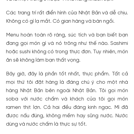
Các trang trí rất điển hình của Nhật Bản và dễ chịu.
Không có gì lạ mắt. Có gian hàng và bàn ngồi.
Menu hoàn toàn rõ ràng, súc tích và bạn biết bạn
đang gọi món gì và nó trông như thế nào. Sashimi
hoặc sushi không có trong thực đơn. Tuy nhiên, món
ăn sẽ không làm bạn thất vọng.
Bây giờ, đây là phần tốt nhất, thực phẩm. Tất cả
mọi thứ tôi đặt hàng là đáng chú ý cho một nhà
hàng Nhật Bản bên ngoài Nhật Bản. Tôi gọi món
soba với nước chấm và khách của tôi gọi món
ramen thịt lợn. Cả hai đều đáng kinh ngạc. Mì đã
được nấu đúng, không mềm hay sũng nước. Nước
dùng và nước chấm là thực sự tốt.