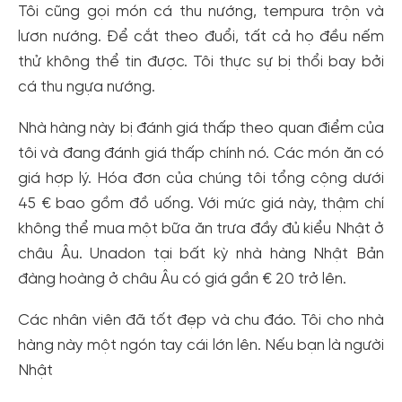
Tôi cũng gọi món cá thu nướng, tempura trộn và
lươn nướng. Để cắt theo đuổi, tất cả họ đều nếm
thử không thể tin được. Tôi thực sự bị thổi bay bởi
cá thu ngựa nướng.
Nhà hàng này bị đánh giá thấp theo quan điểm của
tôi và đang đánh giá thấp chính nó. Các món ăn có
giá hợp lý. Hóa đơn của chúng tôi tổng cộng dưới
Tạo tài khoản nhanh - nhận nhiều ưu
45 € bao gồm đồ uống. Với mức giá này, thậm chí
đãi!
không thể mua một bữa ăn trưa đầy đủ kiểu Nhật ở
Tạo tài khoản để có thể
nhận ngay các ưu đãi
hấp dẫn
châu Âu. Unadon tại bất kỳ nhà hàng Nhật Bản
dành cho thành viên đến từ các đối tác của Gody.vn dành
đàng hoàng ở châu Âu có giá gần € 20 trở lên.
cho cộng đồng.
Đăng ký
Các nhân viên đã tốt đẹp và chu đáo. Tôi cho nhà
Hoặc đăng nhập bằng
hàng này một ngón tay cái lớn lên. Nếu bạn là người
Nhật
Đăng nhập Facebook
Đăng nhập Google