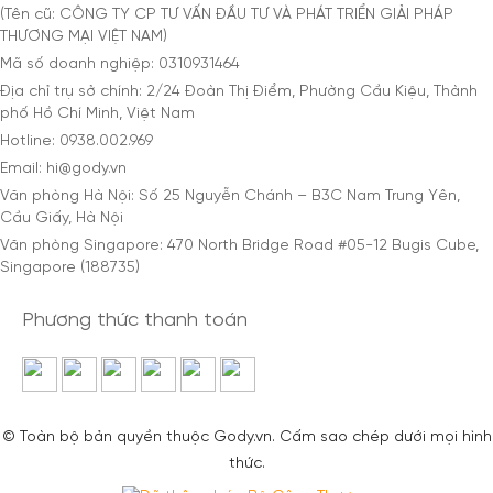
(Tên cũ: CÔNG TY CP TƯ VẤN ĐẦU TƯ VÀ PHÁT TRIỂN GIẢI PHÁP
THƯƠNG MẠI VIỆT NAM)
Mã số doanh nghiệp: 0310931464
Địa chỉ trụ sở chính: 2/24 Đoàn Thị Điểm, Phường Cầu Kiệu, Thành
phố Hồ Chí Minh, Việt Nam
Hotline: 0938.002.969
Email: hi@gody.vn
Văn phòng Hà Nội: Số 25 Nguyễn Chánh – B3C Nam Trung Yên,
Cầu Giấy, Hà Nội
Văn phòng Singapore: 470 North Bridge Road #05-12 Bugis Cube,
Singapore (188735)
Phương thức thanh toán
© Toàn bộ bản quyền thuộc Gody.vn. Cấm sao chép dưới mọi hình
thức.