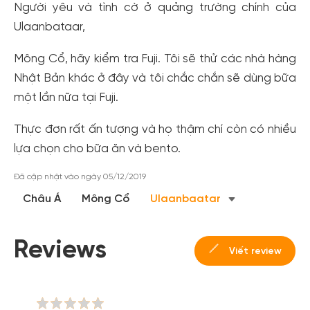
Người yêu và tình cờ ở quảng trường chính của
Ulaanbataar,
Mông Cổ, hãy kiểm tra Fuji. Tôi sẽ thử các nhà hàng
Nhật Bản khác ở đây và tôi chắc chắn sẽ dùng bữa
một lần nữa tại Fuji.
Thực đơn rất ấn tượng và họ thậm chí còn có nhiều
lựa chọn cho bữa ăn và bento.
Đã cập nhật vào ngày 05/12/2019
Châu Á
Mông Cổ
Ulaanbaatar
Reviews
Viết review