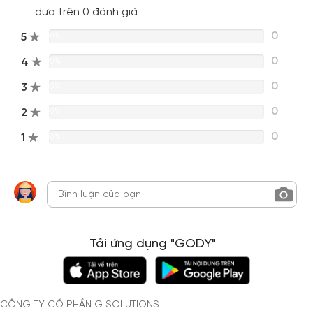
dựa trên 0 đánh giá
0
5
0%
0
4
0%
0
3
0%
0
2
0%
0
1
0%
Tải ứng dụng "GODY"
CÔNG TY CỔ PHẦN G SOLUTIONS