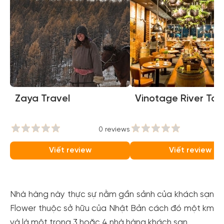
Zaya Travel
Vinotage River To
0 reviews
0
Viết review
Viết review
Nhà hàng này thực sự nằm gần sảnh của khách sạn
Flower thuộc sở hữu của Nhật Bản cách đó một km
và là một trong 3 hoặc 4 nhà hàng khách sạn.