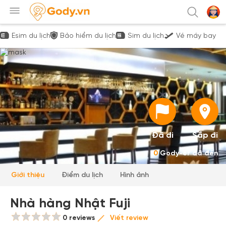
Esim du lịch
Bảo hiểm du lịch
Sim du lịch
Vé máy bay
Đã đi
Sắp đi
0
Gody-er đã đến
Giới thiệu
Điểm du lịch
Hình ảnh
Nhà hàng Nhật Fuji
0 reviews
Viết review