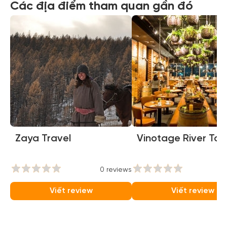
Các địa điểm tham quan gần đó
Zaya Travel
Vinotage River To
0 reviews
0
Viết review
Viết review