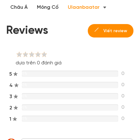
Châu Á
Mông Cổ
Ulaanbaatar
Hoặc đăng nhập bằng
Đăng nhập Facebook
Đăng nhập Google
Reviews
Viết review
dựa trên 0 đánh giá
0
5
0%
0
4
0%
0
3
0%
0
2
0%
0
1
0%