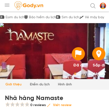
Esim du lịch
Bảo hiểm du lịch
Sim du lịch
Vé máy bay
Đã đi
Sắp đi
0
Gody-er đã đến
Giới thiệu
Điểm du lịch
Hình ảnh
Nhà hàng Namaste
0 reviews
Viết review