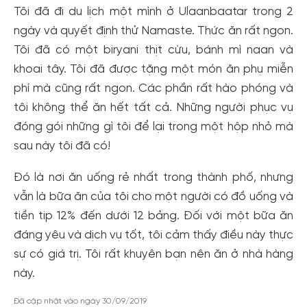
Tôi đã đi du lịch một mình ở Ulaanbaatar trong 2
ngày và quyết định thử Namaste. Thức ăn rất ngon.
Tôi đã có một biryani thịt cừu, bánh mì naan và
khoai tây. Tôi đã được tặng một món ăn phụ miễn
phí mà cũng rất ngon. Các phần rất hào phóng và
tôi không thể ăn hết tất cả. Những người phục vụ
đóng gói những gì tôi để lại trong một hộp nhỏ mà
sau này tôi đã có!
Đó là nơi ăn uống rẻ nhất trong thành phố, nhưng
vẫn là bữa ăn của tôi cho một người có đồ uống và
Tạo tài khoản nhanh - nhận nhiều ưu
tiền tip 12% đến dưới 12 bảng. Đối với một bữa ăn
đãi!
đáng yêu và dịch vụ tốt, tôi cảm thấy điều này thực
Tạo tài khoản để có thể
nhận ngay các ưu đãi
hấp dẫn
sự có giá trị. Tôi rất khuyên bạn nên ăn ở nhà hàng
dành cho thành viên đến từ các đối tác của Gody.vn dành
này.
cho cộng đồng.
Đã cập nhật vào ngày 30/09/2019
Đăng ký