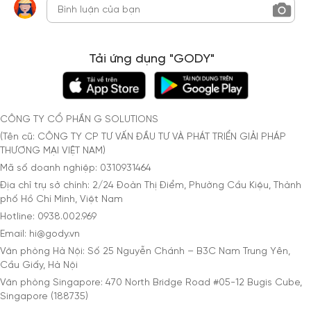
Tải ứng dụng "GODY"
CÔNG TY CỔ PHẦN G SOLUTIONS
(Tên cũ: CÔNG TY CP TƯ VẤN ĐẦU TƯ VÀ PHÁT TRIỂN GIẢI PHÁP
THƯƠNG MẠI VIỆT NAM)
Mã số doanh nghiệp: 0310931464
Địa chỉ trụ sở chính: 2/24 Đoàn Thị Điểm, Phường Cầu Kiệu, Thành
phố Hồ Chí Minh, Việt Nam
Hotline: 0938.002.969
Email: hi@gody.vn
Văn phòng Hà Nội: Số 25 Nguyễn Chánh – B3C Nam Trung Yên,
Cầu Giấy, Hà Nội
Văn phòng Singapore: 470 North Bridge Road #05-12 Bugis Cube,
Singapore (188735)