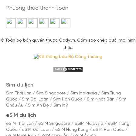
Phương thức thanh toán
© Toàn bộ bản quyền thuộc Gody.vn. Cấm sao chép dưới mọi hình
thức.
Sim du lịch
Sim Thái Lan
/
Sim Singapore
/
Sim Malaysia
/
Sim Trung
Quốc
/
Sim Đài Loan
/
Sim Hàn Quốc
/
Sim Nhật Bản
/
Sim
Châu Âu
/
Sim Ấn Độ
/
Sim Mỹ
eSIM du lịch
eSIM Thái Lan
/
eSIM Singapore
/
eSIM Malaysia
/
eSIM Trung
Quốc
/
eSIM Đài Loan
/
eSIM Hong Kong
/
eSIM Hàn Quốc
/
eSIM Nhật Bản
/
eSIM Châu Âu
/
eSIM Ấn Độ