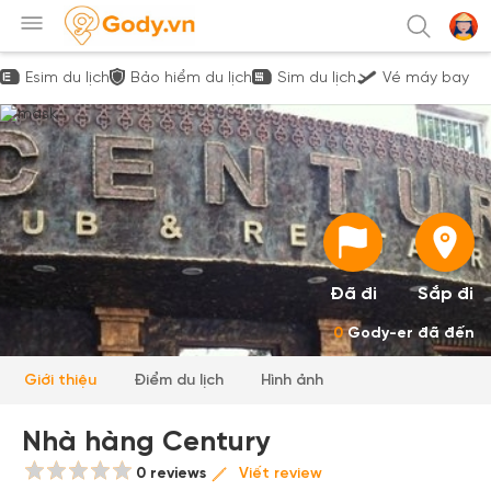
Esim du lịch
Bảo hiểm du lịch
Sim du lịch
Vé máy bay
Đã đi
Sắp đi
0
Gody-er đã đến
Giới thiệu
Điểm du lịch
Hình ảnh
Nhà hàng Century
0 reviews
Viết review