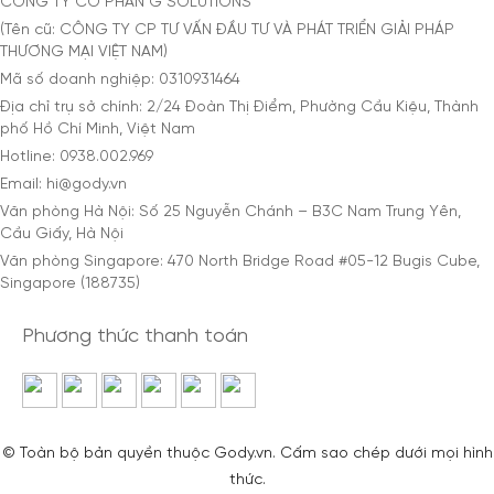
CÔNG TY CỔ PHẦN G SOLUTIONS
(Tên cũ: CÔNG TY CP TƯ VẤN ĐẦU TƯ VÀ PHÁT TRIỂN GIẢI PHÁP
THƯƠNG MẠI VIỆT NAM)
Mã số doanh nghiệp: 0310931464
Địa chỉ trụ sở chính: 2/24 Đoàn Thị Điểm, Phường Cầu Kiệu, Thành
phố Hồ Chí Minh, Việt Nam
Hotline: 0938.002.969
Email: hi@gody.vn
Văn phòng Hà Nội: Số 25 Nguyễn Chánh – B3C Nam Trung Yên,
Cầu Giấy, Hà Nội
Văn phòng Singapore: 470 North Bridge Road #05-12 Bugis Cube,
Singapore (188735)
Phương thức thanh toán
© Toàn bộ bản quyền thuộc Gody.vn. Cấm sao chép dưới mọi hình
thức.