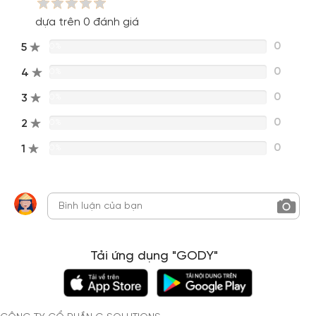
dựa trên 0 đánh giá
0
5
0%
0
4
0%
0
3
0%
0
2
0%
0
1
0%
Tải ứng dụng "GODY"