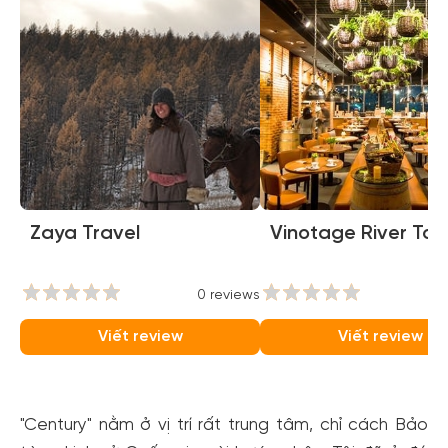
Zaya Travel
Vinotage River To
0 reviews
0
Viết review
Viết review
"Century" nằm ở vị trí rất trung tâm, chỉ cách Bảo