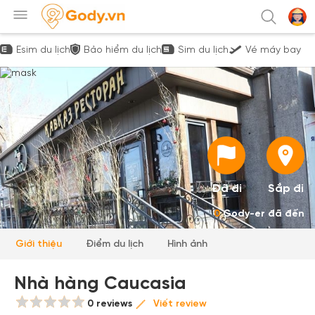
Esim du lịch
Bảo hiểm du lịch
Sim du lịch
Vé máy bay
Đã đi
Sắp đi
0
Gody-er đã đến
Giới thiệu
Điểm du lịch
Hình ảnh
Nhà hàng Caucasia
0 reviews
Viết review