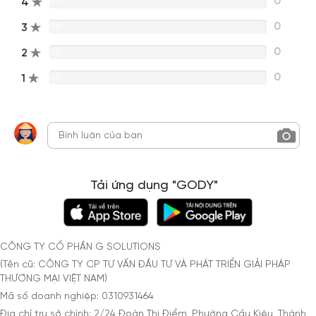
0
4
0%
0
3
0%
0
2
0%
0
1
0%
Tải ứng dụng "GODY"
CÔNG TY CỔ PHẦN G SOLUTIONS
(Tên cũ: CÔNG TY CP TƯ VẤN ĐẦU TƯ VÀ PHÁT TRIỂN GIẢI PHÁP
THƯƠNG MẠI VIỆT NAM)
Mã số doanh nghiệp: 0310931464
Địa chỉ trụ sở chính: 2/24 Đoàn Thị Điểm, Phường Cầu Kiệu, Thành