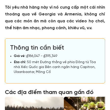
Tôi yêu nhà hàng này vì nó cung cấp một cái nhìn
thoáng qua về Georgia và Armenia, không chỉ
qua các món ăn mà còn qua các video họ chơi,
thể hiện âm nhạc, phong cảnh, khiêu vũ, v.v.
Thông tin cần biết
Giá vé:
₫186,047 - ₫395,349
Địa chỉ:
50 mét Đường thẳng về phía Đông từ Tòa
nhà Xiếc Quốc gia Bên cạnh ngân hàng Capitron,
Ulaanbaatar, Mông Cổ
Các địa điểm tham quan gần đó