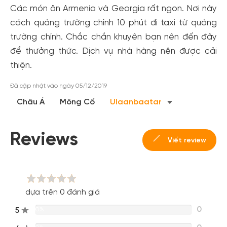
Các món ăn Armenia và Georgia rất ngon. Nơi này
cách quảng trường chính 10 phút đi taxi từ quảng
trường chính. Chắc chắn khuyên bạn nên đến đây
để thưởng thức. Dịch vụ nhà hàng nên được cải
thiện.
Tạo tài khoản nhanh - nhận nhiều ưu
Đã cập nhật vào ngày 05/12/2019
đãi!
Châu Á
Mông Cổ
Ulaanbaatar
Tạo tài khoản để có thể
nhận ngay các ưu đãi
hấp dẫn
dành cho thành viên đến từ các đối tác của Gody.vn dành
Reviews
cho cộng đồng.
Viết review
Đăng ký
Hoặc đăng nhập bằng
Đăng nhập Facebook
Đăng nhập Google
dựa trên 0 đánh giá
0
5
0%