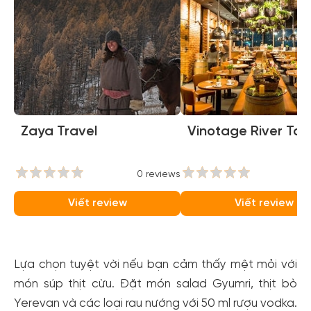
Zaya Travel
Vinotage River To
0 reviews
0
Viết review
Viết review
Lựa chọn tuyệt vời nếu bạn cảm thấy mệt mỏi với
món súp thịt cừu. Đặt món salad Gyumri, thịt bò
Yerevan và các loại rau nướng với 50 ml rượu vodka.