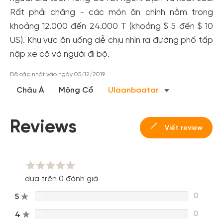
Rất phải chăng - các món ăn chính nằm trong
khoảng 12.000 đến 24.000 T (khoảng $ 5 đến $ 10
US). Khu vực ăn uống dễ chịu nhìn ra đường phố tấp
nập xe cộ và người đi bộ.
Đã cập nhật vào ngày 05/12/2019
Tạo tài khoản nhanh - nhận nhiều ưu
Châu Á
Mông Cổ
Ulaanbaatar
đãi!
Tạo tài khoản để có thể
nhận ngay các ưu đãi
hấp dẫn
dành cho thành viên đến từ các đối tác của Gody.vn dành
Reviews
Viết review
cho cộng đồng.
Đăng ký
Hoặc đăng nhập bằng
Đăng nhập Facebook
dựa trên 0 đánh giá
Đăng nhập Google
0
5
0%
0
4
0%