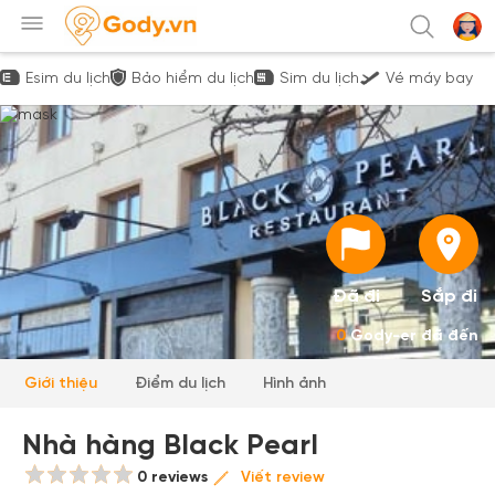
Esim du lịch
Bảo hiểm du lịch
Sim du lịch
Vé máy bay
Đã đi
Sắp đi
0
Gody-er đã đến
Giới thiệu
Điểm du lịch
Hình ảnh
Nhà hàng Black Pearl
0 reviews
Viết review