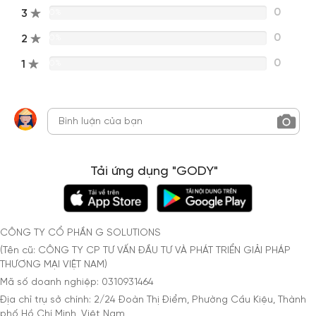
0
3
0%
0
2
0%
0
1
0%
Tải ứng dụng "GODY"
CÔNG TY CỔ PHẦN G SOLUTIONS
(Tên cũ: CÔNG TY CP TƯ VẤN ĐẦU TƯ VÀ PHÁT TRIỂN GIẢI PHÁP
THƯƠNG MẠI VIỆT NAM)
Mã số doanh nghiệp: 0310931464
Địa chỉ trụ sở chính: 2/24 Đoàn Thị Điểm, Phường Cầu Kiệu, Thành
phố Hồ Chí Minh, Việt Nam