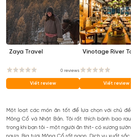
Zaya Travel
Vinotage River To
0 reviews
0
Viết review
Viết review
Một loạt các món ăn tốt để lựa chọn với chủ đề
Mông Cổ và Nhật Bản. Tôi rất thích bánh bao rau
trong khi bạn tôi - một người ăn thịt- có xương sườn
ngựa. Bia tươi Mông Cổ rất ngon. Dịch vụ xuất sắc.