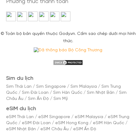
Phương thức thanh toán
© Toàn bộ bản quyền thuộc Gody.vn. Cấm sao chép dưới mọi hình
thức.
Sim du lịch
Sim Thái Lan
/
Sim Singapore
/
Sim Malaysia
/
Sim Trung
Quốc
/
Sim Đài Loan
/
Sim Hàn Quốc
/
Sim Nhật Bản
/
Sim
Châu Âu
/
Sim Ấn Độ
/
Sim Mỹ
eSIM du lịch
eSIM Thái Lan
/
eSIM Singapore
/
eSIM Malaysia
/
eSIM Trung
Quốc
/
eSIM Đài Loan
/
eSIM Hong Kong
/
eSIM Hàn Quốc
/
eSIM Nhật Bản
/
eSIM Châu Âu
/
eSIM Ấn Độ