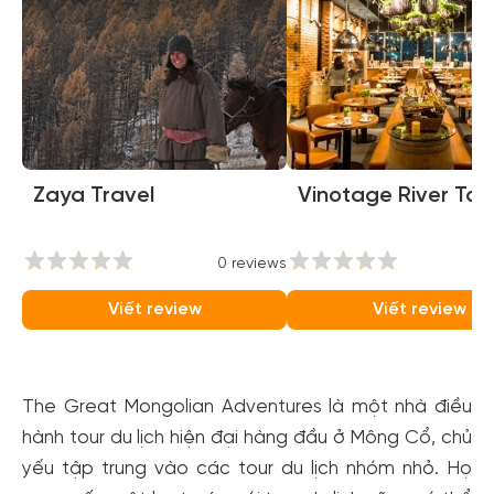
Zaya Travel
Vinotage River To
0 reviews
0
Viết review
Viết review
The Great Mongolian Adventures là một nhà điều
hành tour du lịch hiện đại hàng đầu ở Mông Cổ, chủ
yếu tập trung vào các tour du lịch nhóm nhỏ. Họ