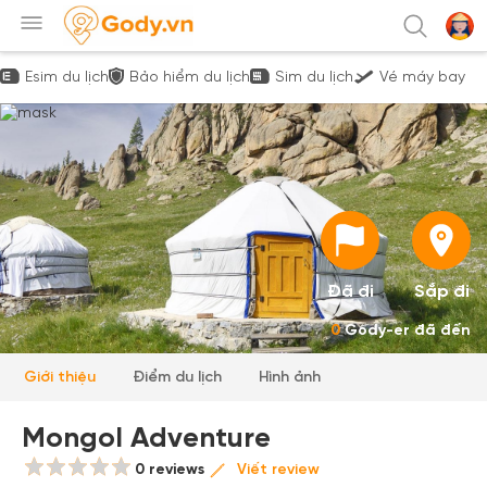
Esim du lịch
Bảo hiểm du lịch
Sim du lịch
Vé máy bay
Đã đi
Sắp đi
0
Gody-er đã đến
Giới thiệu
Điểm du lịch
Hình ảnh
Mongol Adventure
0 reviews
Viết review