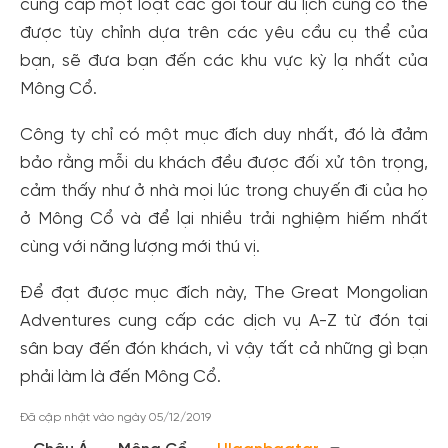
cung cấp một loạt các gói tour du lịch cũng có thể
được tùy chỉnh dựa trên các yêu cầu cụ thể của
bạn, sẽ đưa bạn đến các khu vực kỳ lạ nhất của
Mông Cổ.
Công ty chỉ có một mục đích duy nhất, đó là đảm
bảo rằng mỗi du khách đều được đối xử tôn trọng,
cảm thấy như ở nhà mọi lúc trong chuyến đi của họ
ở Mông Cổ và để lại nhiều trải nghiệm hiếm nhất
cùng với năng lượng mới thú vị.
Tạo tài khoản nhanh - nhận nhiều ưu
Để đạt được mục đích này, The Great Mongolian
Adventures cung cấp các dịch vụ A-Z từ đón tại
đãi!
sân bay đến đón khách, vì vậy tất cả những gì bạn
Tạo tài khoản để có thể
nhận ngay các ưu đãi
hấp dẫn
dành cho thành viên đến từ các đối tác của Gody.vn dành
phải làm là đến Mông Cổ.
cho cộng đồng.
Đã cập nhật vào ngày 05/12/2019
Đăng ký