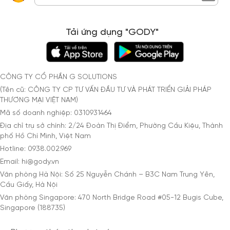
Tải ứng dụng "GODY"
CÔNG TY CỔ PHẦN G SOLUTIONS
(Tên cũ: CÔNG TY CP TƯ VẤN ĐẦU TƯ VÀ PHÁT TRIỂN GIẢI PHÁP
THƯƠNG MẠI VIỆT NAM)
Mã số doanh nghiệp: 0310931464
Địa chỉ trụ sở chính: 2/24 Đoàn Thị Điểm, Phường Cầu Kiệu, Thành
phố Hồ Chí Minh, Việt Nam
Hotline: 0938.002.969
Email: hi@gody.vn
Văn phòng Hà Nội: Số 25 Nguyễn Chánh – B3C Nam Trung Yên,
Cầu Giấy, Hà Nội
Văn phòng Singapore: 470 North Bridge Road #05-12 Bugis Cube,
Singapore (188735)