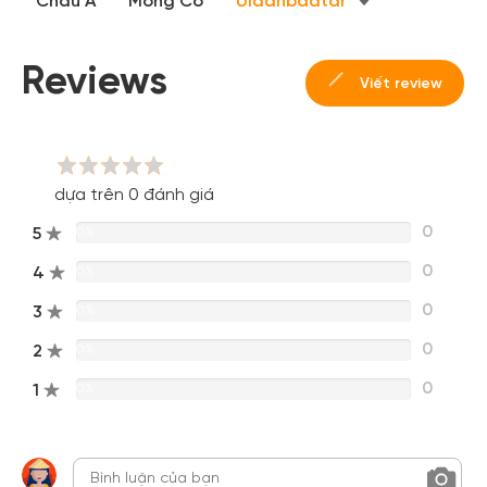
Châu Á
Mông Cổ
Ulaanbaatar
Hoặc đăng nhập bằng
Đăng nhập Facebook
Đăng nhập Google
Reviews
Viết review
dựa trên 0 đánh giá
0
5
0%
0
4
0%
0
3
0%
0
2
0%
0
1
0%