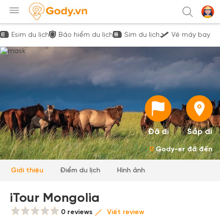
Esim du lịch
Bảo hiểm du lịch
Sim du lịch
Vé máy bay
Đã đi
Sắp đi
0
Gody-er đã đến
Giới thiệu
Điểm du lịch
Hình ảnh
iTour Mongolia
0 reviews
Viết review