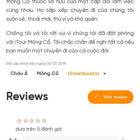
Mông Cổ thuộc sở hữu của một cặp đôi làm việc
cùng nhau. Họ sắp xếp chuyến đi của chúng tôi
suôn sẻ, thoải mái, thú vị và khó quên.
Chồng tôi và tôi rất vui vì chúng tôi đã đặt phòng
với iTour Mông Cổ. Tôi chắc chắn đề nghị tất cả nếu
bạn muốn một chuyến đi của cả cuộc đời.
Tạo tài khoản nhanh - nhận nhiều ưu
Đã cập nhật vào ngày 05/12/2019
đãi!
Châu Á
Mông Cổ
Ulaanbaatar
Tạo tài khoản để có thể
nhận ngay các ưu đãi
hấp dẫn
dành cho thành viên đến từ các đối tác của Gody.vn dành
cho cộng đồng.
Reviews
Viết review
Đăng ký
Hoặc đăng nhập bằng
Đăng nhập Facebook
Đăng nhập Google
dựa trên 0 đánh giá
0
0%