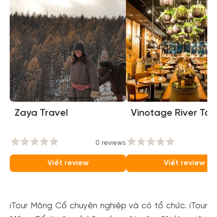
Zaya Travel
Vinotage River To
0 reviews
0
Viết review
Viết review
iTour Mông Cổ chuyên nghiệp và có tổ chức. iTour