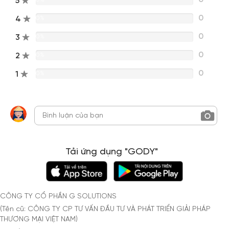
5
0
4
0%
0
3
0%
0
2
0%
0
1
0%
Tải ứng dụng "GODY"
CÔNG TY CỔ PHẦN G SOLUTIONS
(Tên cũ: CÔNG TY CP TƯ VẤN ĐẦU TƯ VÀ PHÁT TRIỂN GIẢI PHÁP
THƯƠNG MẠI VIỆT NAM)