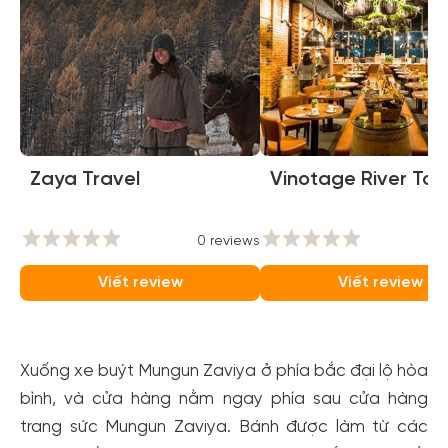
Zaya Travel
Vinotage River To
0 reviews
0
Viết review
Viết review
Xuống xe buýt Mungun Zaviya ở phía bắc đại lộ hòa
bình, và cửa hàng nằm ngay phía sau cửa hàng
trang sức Mungun Zaviya. Bánh được làm từ các