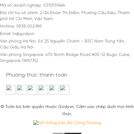
Mã số doanh nghiệp: 0310931464
Địa chỉ trụ sở chính: 2/24 Đoàn Thị Điểm, Phường Cầu Kiệu, Thành
phố Hồ Chí Minh, Việt Nam
Hotline: 0938.002.969
Email: hi@gody.vn
Văn phòng Hà Nội: Số 25 Nguyễn Chánh – B3C Nam Trung Yên,
Cầu Giấy, Hà Nội
Văn phòng Singapore: 470 North Bridge Road #05-12 Bugis Cube,
Singapore (188735)
Phương thức thanh toán
© Toàn bộ bản quyền thuộc Gody.vn. Cấm sao chép dưới mọi hình
thức.