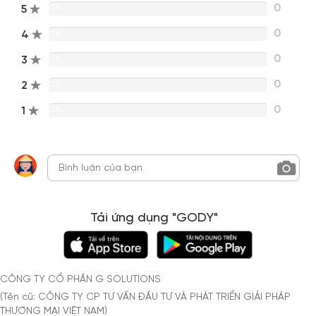
0
5
0%
0
4
0%
0
3
0%
0
2
0%
0
1
0%
Tải ứng dụng "GODY"
CÔNG TY CỔ PHẦN G SOLUTIONS
(Tên cũ: CÔNG TY CP TƯ VẤN ĐẦU TƯ VÀ PHÁT TRIỂN GIẢI PHÁP
THƯƠNG MẠI VIỆT NAM)