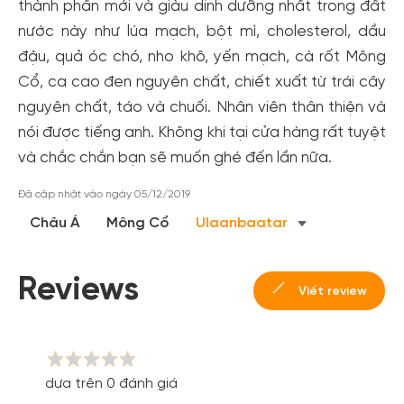
thành phần mới và giàu dinh dưỡng nhất trong đất
nước này như lúa mạch, bột mì, cholesterol, dầu
đậu, quả óc chó, nho khô, yến mạch, cà rốt Mông
Cổ, ca cao đen nguyên chất, chiết xuất từ trái cây
nguyên chất, táo và chuối. Nhân viên thân thiện và
nói được tiếng anh. Không khi tại cửa hàng rất tuyệt
và chắc chắn bạn sẽ muốn ghé đến lần nữa.
Tạo tài khoản nhanh - nhận nhiều ưu
Đã cập nhật vào ngày 05/12/2019
đãi!
Châu Á
Mông Cổ
Ulaanbaatar
Tạo tài khoản để có thể
nhận ngay các ưu đãi
hấp dẫn
dành cho thành viên đến từ các đối tác của Gody.vn dành
cho cộng đồng.
Reviews
Viết review
Đăng ký
Hoặc đăng nhập bằng
Đăng nhập Facebook
Đăng nhập Google
dựa trên 0 đánh giá