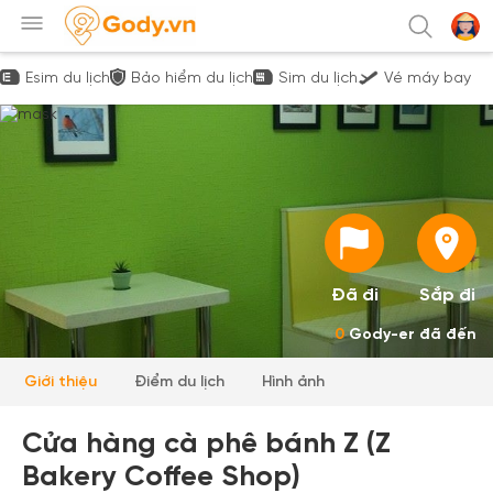
Esim du lịch
Bảo hiểm du lịch
Sim du lịch
Vé máy bay
Đã đi
Sắp đi
0
Gody-er đã đến
Giới thiệu
Điểm du lịch
Hình ảnh
Cửa hàng cà phê bánh Z (Z
Bakery Coffee Shop)