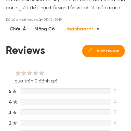
con người để phục hồi sinh tồn và phát triển mạnh.
Đăng ký
Hoặc đăng nhập bằng
Đã cập nhật vào ngày 05/12/2019
Đăng nhập Facebook
Đăng nhập Google
Châu Á
Mông Cổ
Ulaanbaatar
Reviews
Viết review
dựa trên 0 đánh giá
0
5
0%
0
4
0%
0
3
0%
0
2
0%