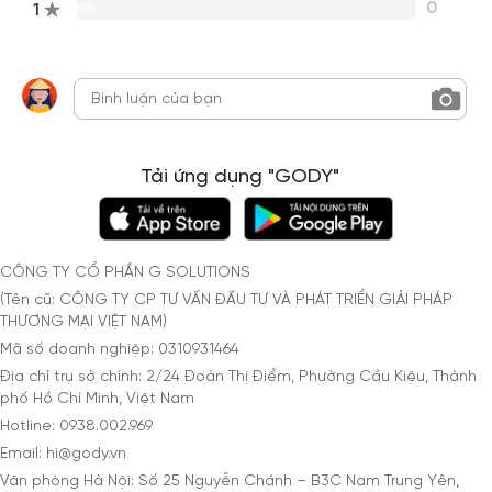
0
1
0%
Tải ứng dụng "GODY"
CÔNG TY CỔ PHẦN G SOLUTIONS
(Tên cũ: CÔNG TY CP TƯ VẤN ĐẦU TƯ VÀ PHÁT TRIỂN GIẢI PHÁP
THƯƠNG MẠI VIỆT NAM)
Mã số doanh nghiệp: 0310931464
Địa chỉ trụ sở chính: 2/24 Đoàn Thị Điểm, Phường Cầu Kiệu, Thành
phố Hồ Chí Minh, Việt Nam
Hotline: 0938.002.969
Email: hi@gody.vn
Văn phòng Hà Nội: Số 25 Nguyễn Chánh – B3C Nam Trung Yên,