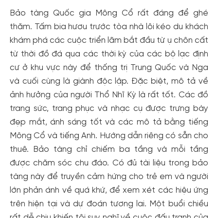
Bảo tàng Quốc gia Mông Cổ rất đáng để ghé
thăm. Tấm bia hươu trước tòa nhà lôi kéo du khách
khám phá các cuộc triển lãm bắt đầu từ ụ chôn cất
từ thời đồ đá qua các thời kỳ của các bộ lạc định
cư ở khu vực này để thống trị Trung Quốc và Nga
và cuối cùng là giành độc lập. Đặc biệt, mô tả về
ảnh hưởng của người Thổ Nhĩ Kỳ là rất tốt. Các đồ
trang sức, trang phục và nhạc cụ được trưng bày
đẹp mắt, ánh sáng tốt và các mô tả bằng tiếng
Mông Cổ và tiếng Anh. Hướng dẫn riêng có sẵn cho
thuê. Bảo tàng chỉ chiếm ba tầng và mỗi tầng
được chăm sóc chu đáo. Có đủ tài liệu trong bảo
Tạo tài khoản nhanh - nhận nhiều ưu
tàng này để truyền cảm hứng cho trẻ em và người
đãi!
lớn phản ánh về quá khứ, để xem xét các hiệu ứng
Tạo tài khoản để có thể
nhận ngay các ưu đãi
hấp dẫn
trên hiện tại và dự đoán tương lai. Một buổi chiều
dành cho thành viên đến từ các đối tác của Gody.vn dành
cho cộng đồng.
rất dễ chịu khiến tôi suy nghĩ về cuộc đấu tranh của