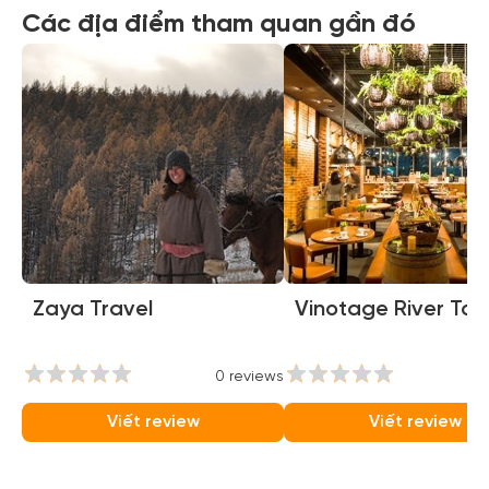
Các địa điểm tham quan gần đó
Zaya Travel
Vinotage River To
0 reviews
0
Viết review
Viết review