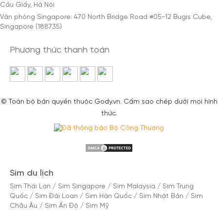
Cầu Giấy, Hà Nội
Văn phòng Singapore: 470 North Bridge Road #05-12 Bugis Cube,
Singapore (188735)
Phương thức thanh toán
© Toàn bộ bản quyền thuộc Gody.vn. Cấm sao chép dưới mọi hình
thức.
Sim du lịch
Sim Thái Lan
/
Sim Singapore
/
Sim Malaysia
/
Sim Trung
Quốc
/
Sim Đài Loan
/
Sim Hàn Quốc
/
Sim Nhật Bản
/
Sim
Châu Âu
/
Sim Ấn Độ
/
Sim Mỹ