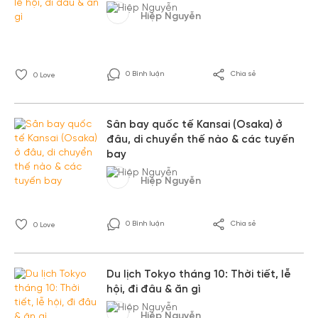
Hiệp Nguyễn
0 Bình luận
Chia sẻ
0
Love
Sân bay quốc tế Kansai (Osaka) ở
đâu, di chuyển thế nào & các tuyến
bay
Hiệp Nguyễn
0 Bình luận
Chia sẻ
0
Love
Du lịch Tokyo tháng 10: Thời tiết, lễ
hội, đi đâu & ăn gì
Hiệp Nguyễn