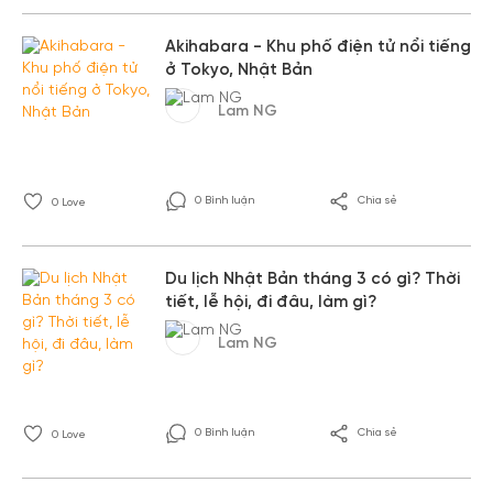
Akihabara - Khu phố điện tử nổi tiếng
ở Tokyo, Nhật Bản
Lam NG
0 Bình luận
Chia sẻ
0
Love
Du lịch Nhật Bản tháng 3 có gì? Thời
tiết, lễ hội, đi đâu, làm gì?
Lam NG
0 Bình luận
Chia sẻ
0
Love