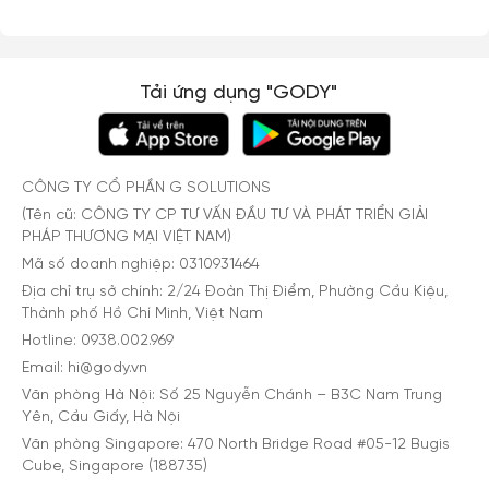
Tải ứng dụng "GODY"
CÔNG TY CỔ PHẦN G SOLUTIONS
(Tên cũ: CÔNG TY CP TƯ VẤN ĐẦU TƯ VÀ PHÁT TRIỂN GIẢI
PHÁP THƯƠNG MẠI VIỆT NAM)
Mã số doanh nghiệp: 0310931464
Địa chỉ trụ sở chính: 2/24 Đoàn Thị Điểm, Phường Cầu Kiệu,
Thành phố Hồ Chí Minh, Việt Nam
Hotline: 0938.002.969
Email: hi@gody.vn
Văn phòng Hà Nội: Số 25 Nguyễn Chánh – B3C Nam Trung
Yên, Cầu Giấy, Hà Nội
Văn phòng Singapore: 470 North Bridge Road #05-12 Bugis
Cube, Singapore (188735)