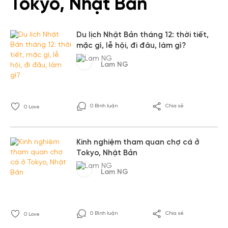
Tokyo, Nhật Bản
Du lịch Nhật Bản tháng 12: thời tiết,
mặc gì, lễ hội, đi đâu, làm gì?
Lam NG
0 Bình luận
Chia sẻ
0
Love
Kinh nghiệm tham quan chợ cá ở
Tokyo, Nhật Bản
Lam NG
0 Bình luận
Chia sẻ
0
Love