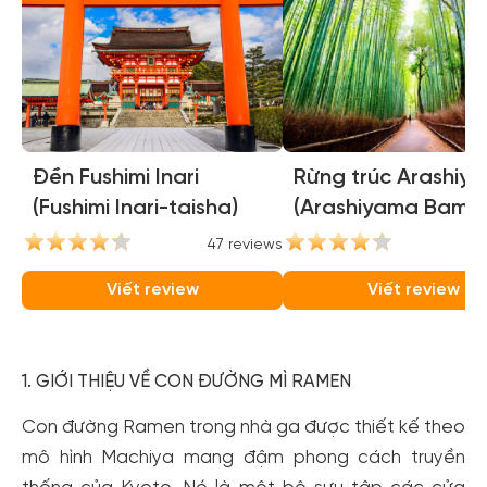
Đền Fushimi Inari
Rừng trúc Arashiy
(Fushimi Inari-taisha)
(Arashiyama Bamb
Forest)
47 reviews
38
Viết review
Viết review
1. GIỚI THIỆU VỀ CON ĐƯỜNG MÌ RAMEN
Con đường Ramen trong nhà ga được thiết kế theo
mô hình Machiya mang đậm phong cách truyền