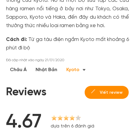
thống của Kyoto. Nó là một bộ sưu tập các cửa
hàng ramen nổi tiếng ở bảy nơi như Tokyo, Osaka,
Sapporo, Kyoto và Haka, đến đây du khách có thể
thưởng thức nhiều loại ramen bằng xe hơi.
Cách đi:
Từ ga tàu điện ngầm Kyoto mất khoảng 6
phút đi bộ
Đã cập nhật vào ngày 21/01/2020
Châu Á
Nhật Bản
Kyoto
Reviews
Viết review
4.67
dựa trên 6 đánh giá