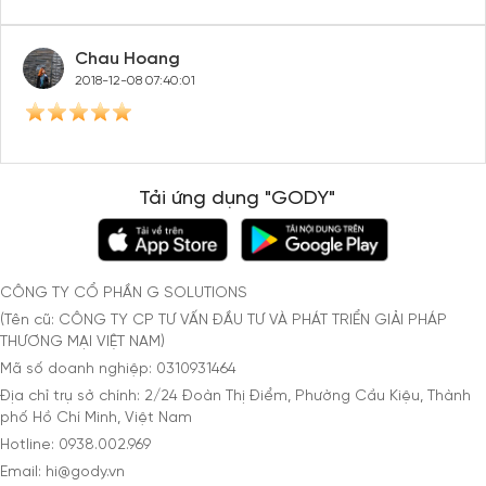
Chau Hoang
2018-12-08 07:40:01
Tải ứng dụng "GODY"
CÔNG TY CỔ PHẦN G SOLUTIONS
(Tên cũ: CÔNG TY CP TƯ VẤN ĐẦU TƯ VÀ PHÁT TRIỂN GIẢI PHÁP
THƯƠNG MẠI VIỆT NAM)
Mã số doanh nghiệp: 0310931464
Địa chỉ trụ sở chính: 2/24 Đoàn Thị Điểm, Phường Cầu Kiệu, Thành
phố Hồ Chí Minh, Việt Nam
Hotline: 0938.002.969
Email: hi@gody.vn