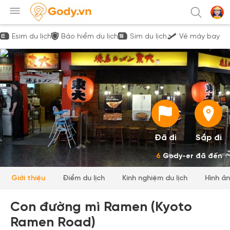
Esim du lịch
Bảo hiểm du lịch
Sim du lịch
Vé máy bay
Đã đi
Sắp đi
6
Gody-er đã đến
Giới thiệu
Điểm du lịch
Kinh nghiệm du lịch
Hình ả
Con đường mì Ramen (Kyoto
Ramen Road)