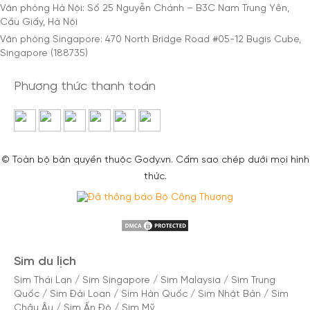
Văn phòng Hà Nội: Số 25 Nguyễn Chánh – B3C Nam Trung Yên,
Cầu Giấy, Hà Nội
Văn phòng Singapore: 470 North Bridge Road #05-12 Bugis Cube,
Singapore (188735)
Phương thức thanh toán
© Toàn bộ bản quyền thuộc Gody.vn. Cấm sao chép dưới mọi hình
thức.
Sim du lịch
Sim Thái Lan
/
Sim Singapore
/
Sim Malaysia
/
Sim Trung
Quốc
/
Sim Đài Loan
/
Sim Hàn Quốc
/
Sim Nhật Bản
/
Sim
Châu Âu
/
Sim Ấn Độ
/
Sim Mỹ