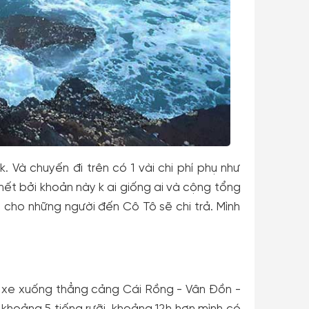
. Và chuyến đi trên có 1 vài chi phí phụ như
hết bởi khoản này k ai giống ai và cộng tổng
g cho những người đến Cô Tô sẽ chi trả. Mình
, xe xuống thẳng cảng Cái Rồng - Vân Đồn -