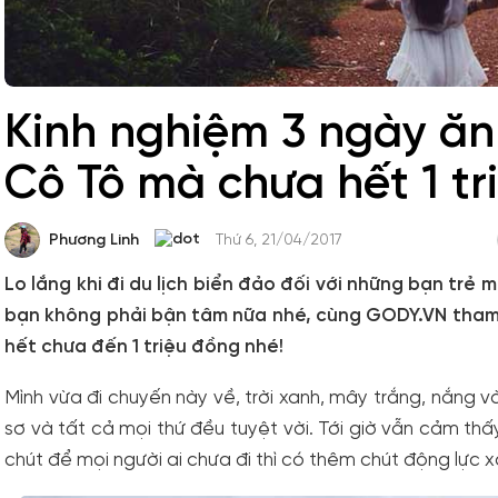
Kinh nghiệm 3 ngày ăn
Cô Tô mà chưa hết 1 tr
Phương Linh
Thứ 6, 21/04/2017
Lo lắng khi đi du lịch biển đảo đối với những bạn trẻ m
bạn không phải bận tâm nữa nhé, cùng GODY.VN tham
hết chưa đến 1 triệu đồng nhé!
Mình vừa đi chuyến này về, trời xanh, mây trắng, nắng v
sơ và tất cả mọi thứ đều tuyệt vời. Tới giờ vẫn cảm thấ
chút để mọi người ai chưa đi thì có thêm chút động lực x