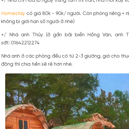
+/ Nhà chị Hoa (ở ngay trung tâm thị trấn, nhà mới xây 
Homestay
có giá 80k - 90k/ người. Còn phòng riêng + n
không bị giới hạn số người ở nhé)
+/ Nhà anh Thủy (ở gần bãi biển Hồng Vàn, anh 
sđt: 01642212274
Nhà anh ở các phòng đều có từ 2-3 giường, giá cho thu
đông thì chia tiền sẽ rẻ hơn nhé.