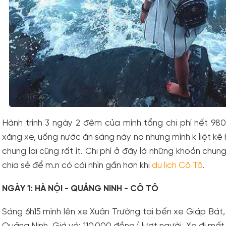
Hành trình 3 ngày 2 đêm của mình tổng chi phí hết 980k
xăng xe, uống nước ăn sáng này nọ nhưng mình k liệt kê 
chung lại cũng rất ít. Chi phí ở đây là những khoản chun
chia sẻ để m.n có cái nhìn gần hơn khi
du lịch Cô Tô
.
NGÀY 1: HÀ NỘI - QUẢNG NINH - CÔ TÔ
Sáng 6h15 mình lên xe Xuân Trường tại bến xe Giáp Bát