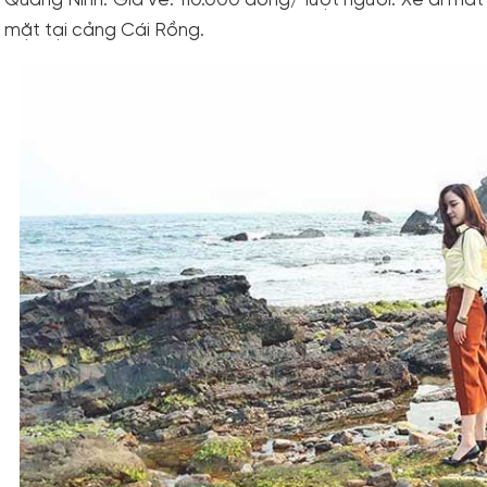
Quảng Ninh. Giá vé: 110.000 đồng/ lượt người. Xe đi mất
mặt tại cảng Cái Rồng.