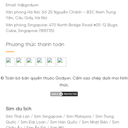
Email: hi@gody.vn
Văn phòng Hà Nội: Số 25 Nguyễn Chánh – B3C Nam Trung
Yên, Cầu Giấy, Hà Nội
Văn phòng Singapore: 470 North Bridge Road #05-12 Bugis
Cube, Singapore (188735)
Phương thức thanh toán
© Toàn bộ bản quyền thuộc Gody.vn. Cấm sao chép dưới mọi hình
thức.
Sim du lịch
Sim Thái Lan
/
Sim Singapore
/
Sim Malaysia
/
Sim Trung
Quốc
/
Sim Đài Loan
/
Sim Hàn Quốc
/
Sim Nhật Bản
/
Sim