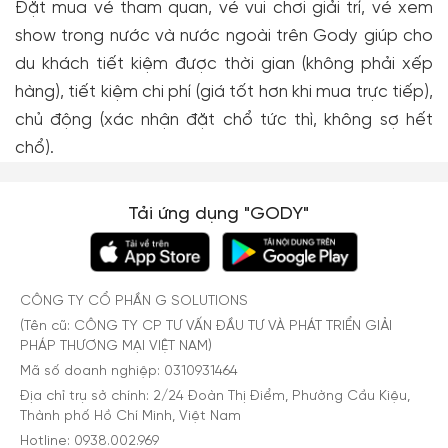
Đặt mua vé tham quan, vé vui chơi giải trí, vé xem
show trong nước và nước ngoài trên Gody giúp cho
du khách tiết kiệm được thời gian (không phải xếp
hàng), tiết kiệm chi phí (giá tốt hơn khi mua trực tiếp),
chủ động (xác nhận đặt chổ tức thì, không sợ hết
chổ).
Tải ứng dụng "GODY"
CÔNG TY CỔ PHẦN G SOLUTIONS
(Tên cũ: CÔNG TY CP TƯ VẤN ĐẦU TƯ VÀ PHÁT TRIỂN GIẢI
PHÁP THƯƠNG MẠI VIỆT NAM)
Mã số doanh nghiệp: 0310931464
Địa chỉ trụ sở chính: 2/24 Đoàn Thị Điểm, Phường Cầu Kiệu,
Thành phố Hồ Chí Minh, Việt Nam
Hotline: 0938.002.969