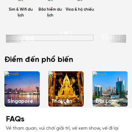
Sim & Wifi du
Bảo hiểm du
Visa & hộ chiếu
lịch
lịch
Tích điểm cho thành viên
Previous
Next
Điểm đến phổ biến
Singapore
Thái Lan
Đài Loan
FAQs
Vé tham quan, vui chơi giải trí, vé xem show, vé đi lại