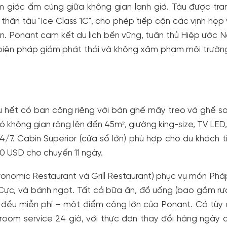
m giác ấm cúng giữa không gian lạnh giá. Tàu được tra
thân tàu "Ice Class 1C", cho phép tiếp cận các vịnh hẹp
n. Ponant cam kết du lịch bền vững, tuân thủ Hiệp ước
 biện pháp giảm phát thải và không xâm phạm môi trườ
ầu hết có ban công riêng với bàn ghế mây treo và ghế s
ó không gian rộng lên đến 45m², giường king-size, TV LED,
4/7. Cabin Superior (cửa sổ lớn) phù hợp cho du khách t
00 USD cho chuyến 11 ngày.
ronomic Restaurant và Grill Restaurant) phục vụ món Pháp
m Cực, và bánh ngọt. Tất cả bữa ăn, đồ uống (bao gồm r
 đều miễn phí – một điểm cộng lớn của Ponant. Có tùy
à room service 24 giờ, với thực đơn thay đổi hàng ngày 