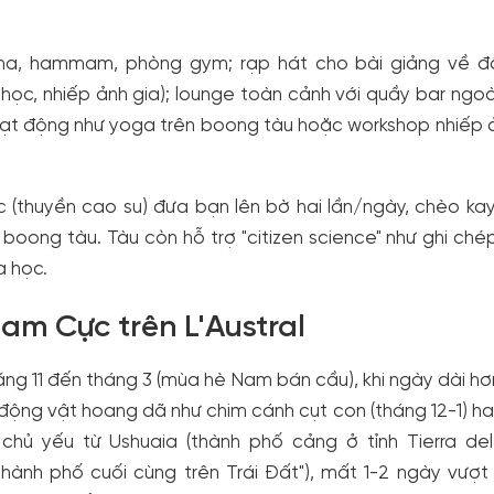
na, hammam, phòng gym; rạp hát cho bài giảng về đ
ọc, nhiếp ảnh gia); lounge toàn cảnh với quầy bar ngoài
ạt động như yoga trên boong tàu hoặc workshop nhiếp 
c (thuyền cao su) đưa bạn lên bờ hai lần/ngày, chèo ka
 boong tàu. Tàu còn hỗ trợ "citizen science" như ghi chép
a học.
Nam Cực trên L'Austral
ng 11 đến tháng 3 (mùa hè Nam bán cầu), khi ngày dài hơ
động vật hoang dã như chim cánh cụt con (tháng 12-1) ha
 chủ yếu từ Ushuaia (thành phố cảng ở tỉnh Tierra de
hành phố cuối cùng trên Trái Đất"), mất 1-2 ngày vượt