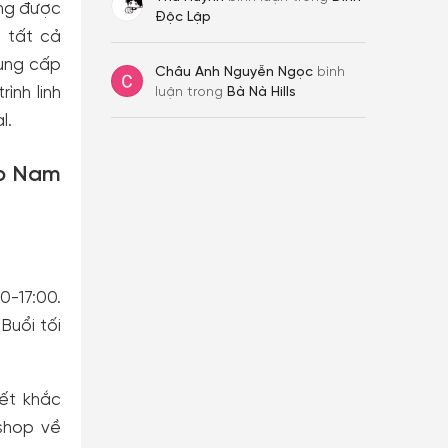
óng được
Độc Lập
m tất cả
cung cấp
Châu Anh Nguyễn Ngọc
bình
ình linh
luận trong
Bà Nà Hills
l.
ảo Nam
0-17:00.
Buổi tối
iết khắc
kshop về