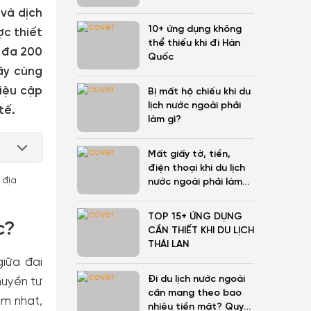
 và dịch
10+ ứng dụng không
ợc thiết
thể thiếu khi đi Hàn
i đa 200
Quốc
ãy cùng
liệu cập
Bị mất hộ chiếu khi du
lịch nước ngoài phải
tế.
làm gì?
Mất giấy tờ, tiền,
điện thoại khi du lịch
nước ngoài phải làm
gì?
TOP 15+ ỨNG DỤNG
c?
CẦN THIẾT KHI DU LỊCH
THÁI LAN
giữa đại
Đi du lịch nước ngoài
huyền tư
cần mang theo bao
ám nhạt,
nhiêu tiền mặt? Quy