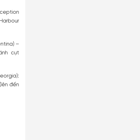
ception
Harbour
ntina) –
ánh cụt
orgia):
(lên đến