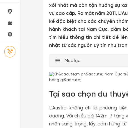
xôi nhất mà còn tận hưởng sự xa 
vụ cao cấp. Ra mắt năm 2011, L'Au
kế đặc biệt cho các chuyến thám 
hành khách tại Nam Cực, đảm bả
tìm hiểu thông tin chi tiết để l
nhật từ các nguồn uy tín như tra
Mục lục
Tại sao chọn du thuy
L'Austral không chỉ là phương ti
dương. Với chiều dài 142m, 7 tầng 
nhân sang trọng, lấy cảm hứng từ