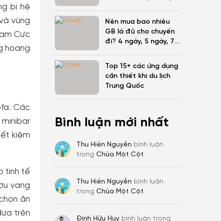
ng bị hệ
định mới nhất
 và vùng
Nên mua bao nhiêu
GB là đủ cho chuyến
 Nam Cực
đi? 4 ngày, 5 ngày, 7
ng hoang
ngày?
Top 15+ các ứng dụng
cần thiết khi du lịch
Trung Quốc
ofa. Các
Bình luận mới nhất
 minibar
iết kiệm
Thu Hiền Nguyễn
bình luận
trong
Chùa Một Cột
 tinh tế
Thu Hiền Nguyễn
bình luận
ượu vang
trong
Chùa Một Cột
 chọn ăn
dựa trên
Đinh Hữu Huy
bình luận trong