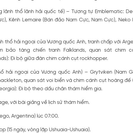
lãnh thổ lãnh hải quốc tế) – Tương tự Emblematic: De
ực), Kênh Lemaire (Bán đảo Nam Cực, Nam Cực), Neko 
h thổ hải ngoại của Vương quốc Anh, tranh chấp với Arge
hăm bảo tàng chiến tranh Falklands, quan sát chim c
ands): Đi bộ giữa đàn chim cánh cụt rockhopper.
hổ hải ngoại của Vương quốc Anh) – Grytviken (Nam Ge
ckleton, quan sát voi biển và chim cánh cụt hoàng đế 
orgia): Đi bộ theo dấu chân thám hiểm gia.
ge, với bài giảng về lịch sử thám hiểm.
ego, Argentina) lúc 07:00.
p (15 ngày, vòng lặp Ushuaia-Ushuaia).