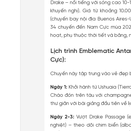
Drake – nổi tiếng với sóng cao 10-
khuyến nghị). Giá từ khoảng 10.0
(chuyến bay nội địa Buenos Aires
34 chuyến đến Nam Cực mùa 2025-202
hoạt, phụ thuộc thời tiết và băng, n
Lịch trình Emblematic An
Cực):
Chuyến này tập trung vào vẻ đẹp 
Ngày 1:
Khởi hành từ Ushuaia (Tierr
Chào đón trên tàu với champagne, g
thư giãn với bài giảng đầu tiên về 
Ngày 2-3:
Vượt Drake Passage (e
nghiệt) – theo dõi chim biển (al