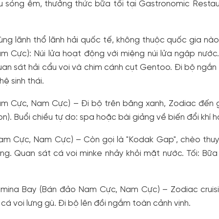
 sóng êm, thưởng thức bữa tối tại Gastronomic Restau
g lãnh thổ lãnh hải quốc tế, không thuộc quốc gia nà
 Cực): Núi lửa hoạt động với miệng núi lửa ngập nước
uan sát hải cẩu voi và chim cánh cụt Gentoo. Đi bộ ngắn (
ệ sinh thái.
am Cực, Nam Cực) – Đi bộ trên băng xanh, Zodiac đến
n). Buổi chiều tự do: spa hoặc bài giảng về biến đổi khí h
m Cực, Nam Cực) – Còn gọi là "Kodak Gap", chèo thuy
g. Quan sát cá voi minke nhảy khỏi mặt nước. Tối: Bữa
lmina Bay (Bán đảo Nam Cực, Nam Cực) – Zodiac cruisi
 cá voi lưng gù. Đi bộ lên đồi ngắm toàn cảnh vịnh.