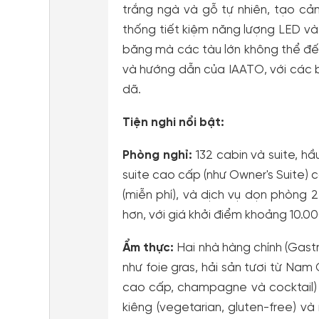
trắng ngà và gỗ tự nhiên, tạo cả
thống tiết kiệm năng lượng LED và 
băng mà các tàu lớn không thể đế
và hướng dẫn của IAATO, với các
dã.
Tiện nghi nổi bật:
Phòng nghỉ:
132 cabin và suite, h
suite cao cấp (như Owner's Suite) c
(miễn phí), và dịch vụ dọn phòng 2
hơn, với giá khởi điểm khoảng 10.0
Ẩm thực:
Hai nhà hàng chính (Gast
như foie gras, hải sản tươi từ Na
cao cấp, champagne và cocktail)
kiêng (vegetarian, gluten-free) v