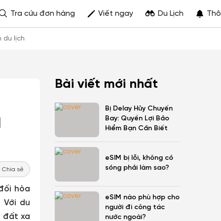
Tra cứu đơn hàng
Viết ngay
Du Lịch
Thô
h du lịch
Bài viết mới nhất
Bị Delay Hủy Chuyến
a
Bay: Quyền Lợi Bảo
Hiểm Bạn Cần Biết
eSIM bị lỗi, không có
sóng phải làm sao?
Chia sẻ
đối hòa
eSIM nào phù hợp cho
 Với du
người đi công tác
g đất xa
nước ngoài?