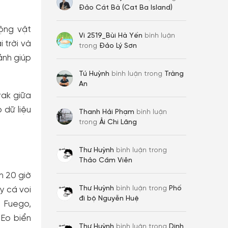
Đảo Cát Bà (Cat Ba Island)
ộng vật
Vi 2519_Bùi Hà Yến
bình luận
 trời và
trong
Đảo Lý Sơn
ảnh giúp
Tú Huỳnh
bình luận trong
Tràng
An
yak giữa
 dữ liệu
Thanh Hải Phạm
bình luận
trong
Ải Chi Lăng
Thư Huỳnh
bình luận trong
Thảo Cầm Viên
n 20 giờ
Thư Huỳnh
bình luận trong
Phố
y cá voi
đi bộ Nguyễn Huệ
l Fuego,
 Eo biển
Thư Huỳnh
bình luận trong
Dinh