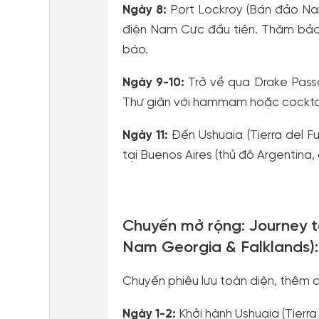
Ngày 8:
Port Lockroy (Bán đảo Na
điện Nam Cực đầu tiên. Thăm bảo 
báo.
Ngày 9-10:
Trở về qua Drake Passa
Thư giãn với hammam hoặc cocktail
Ngày 11:
Đến Ushuaia (Tierra del F
tại Buenos Aires (thủ đô Argentina
Chuyến mở rộng: Journey t
Nam Georgia & Falklands):
Chuyến phiêu lưu toàn diện, thêm c
Ngày 1-2:
Khởi hành Ushuaia (Tierra