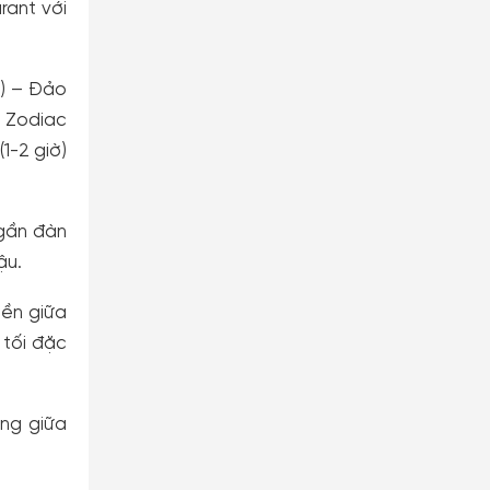
rant với
o) – Đảo
. Zodiac
1-2 giờ)
 gần đàn
ậu.
ền giữa
 tối đặc
ng giữa