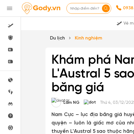
0938
Nhập điểm đến?
Vé m
Du lịch
Kinh nghiệm
Khám phá Nam
L'Austral 5 sa
băng giá
Lam NG
Thứ 4, 03/12/202
Nam Cực – lục địa băng giá huyề
quyện – luôn là giấc mơ của nh
thuyền L'Austral 5 sao thuộc hã