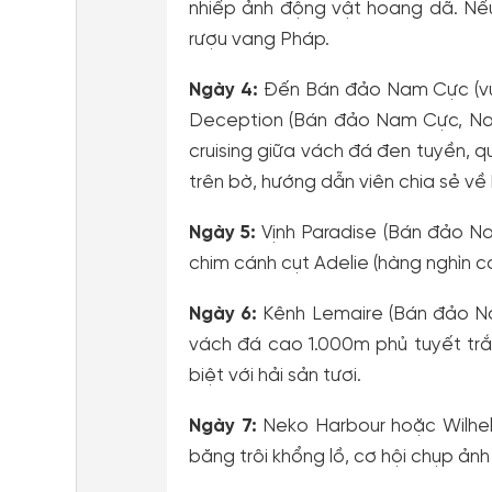
nhiếp ảnh động vật hoang dã. Nếu
rượu vang Pháp.
Ngày 4:
Đến Bán đảo Nam Cực (vùn
Deception (Bán đảo Nam Cực, Nam
cruising giữa vách đá đen tuyền, q
trên bờ, hướng dẫn viên chia sẻ về h
Ngày 5:
Vịnh Paradise (Bán đảo N
chim cánh cụt Adelie (hàng nghìn co
Ngày 6:
Kênh Lemaire (Bán đảo Na
vách đá cao 1.000m phủ tuyết trắn
biệt với hải sản tươi.
Ngày 7:
Neko Harbour hoặc Wilhe
băng trôi khổng lồ, cơ hội chụp ảnh