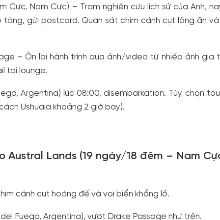
m Cực, Nam Cực) – Trạm nghiên cứu lịch sử của Anh, na
tàng, gửi postcard. Quan sát chim cánh cụt lông ãn và
ge – Ôn lại hành trình qua ảnh/video từ nhiếp ảnh gia t
 tại lounge.
uego, Argentina) lúc 08:00, disembarkation. Tùy chọn tou
, cách Ushuaia khoảng 2 giờ bay).
o Austral Lands (19 ngày/18 đêm – Nam Cự
him cánh cụt hoàng đế và voi biển khổng lồ.
 del Fuego, Argentina), vượt Drake Passage như trên.