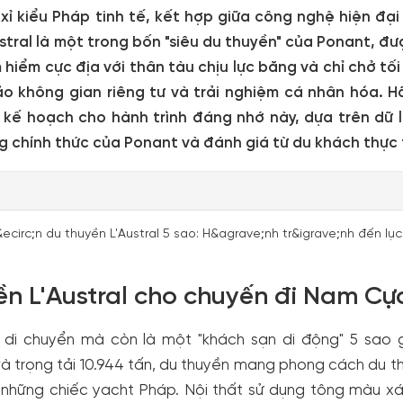
xỉ kiểu Pháp tinh tế, kết hợp giữa công nghệ hiện đại
stral là một trong bốn "siêu du thuyền" của Ponant, đư
hiểm cực địa với thân tàu chịu lực băng và chỉ chở tố
o không gian riêng tư và trải nghiệm cá nhân hóa. H
ên kế hoạch cho hành trình đáng nhớ này, dựa trên dữ 
ng chính thức của Ponant và đánh giá từ du khách thực 
ền L'Austral cho chuyến đi Nam Cự
ện di chuyển mà còn là một "khách sạn di động" 5 sao 
và trọng tải 10.944 tấn, du thuyền mang phong cách du t
 những chiếc yacht Pháp. Nội thất sử dụng tông màu x