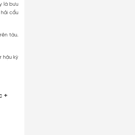
y là bưu
 hải cẩu
rên tàu.
r hậu kỳ
c +