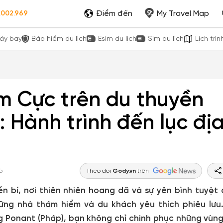
Điểm đến
My Travel Map
.002.969
áy bay
Bảo hiểm du lịch
Esim du lịch
Sim du lịch
Lịch trìn
 Cực trên du thuyền
o: Hành trình đến lục đị
5
Theo dõi
Gody.vn
trên
n bí, nơi thiên nhiên hoang dã và sự yên bình tuyệt 
ững nhà thám hiểm và du khách yêu thích phiêu lưu.
ng Ponant (Pháp), bạn không chỉ chinh phục những vùn