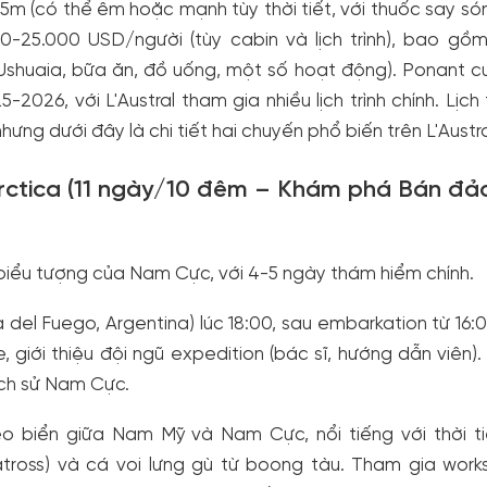
15m (có thể êm hoặc mạnh tùy thời tiết, với thuốc say s
00-25.000 USD/người (tùy cabin và lịch trình), bao gồ
-Ushuaia, bữa ăn, đồ uống, một số hoạt động). Ponant 
6, với L'Austral tham gia nhiều lịch trình chính. Lịch tr
hưng dưới đây là chi tiết hai chuyến phổ biến trên L'Austra
tarctica (11 ngày/10 đêm – Khám phá Bán đ
biểu tượng của Nam Cực, với 4-5 ngày thám hiểm chính.
a del Fuego, Argentina) lúc 18:00, sau embarkation từ 16:0
iới thiệu đội ngũ expedition (bác sĩ, hướng dẫn viên). 
lịch sử Nam Cực.
o biển giữa Nam Mỹ và Nam Cực, nổi tiếng với thời t
batross) và cá voi lưng gù từ boong tàu. Tham gia wor