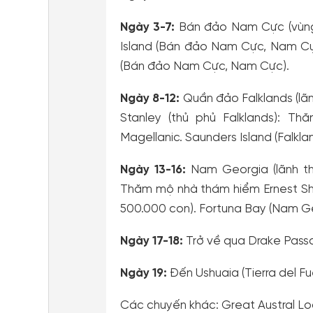
Ngày 3-7:
Bán đảo Nam Cực (vùng 
Island (Bán đảo Nam Cực, Nam C
(Bán đảo Nam Cực, Nam Cực).
Ngày 8-12:
Quần đảo Falklands (lãn
Stanley (thủ phủ Falklands): T
Magellanic. Saunders Island (Falkl
Ngày 13-16:
Nam Georgia (lãnh t
Thăm mộ nhà thám hiểm Ernest Sha
500.000 con). Fortuna Bay (Nam Ge
Ngày 17-18:
Trở về qua Drake Passa
Ngày 19:
Đến Ushuaia (Tierra del Fu
Các chuyến khác: Great Austral Loo