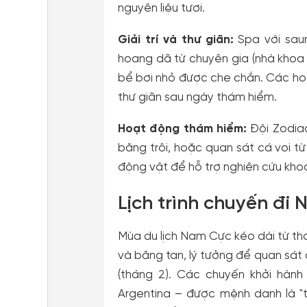
nguyên liệu tươi.
Giải trí và thư giãn:
Spa với sau
hoang dã từ chuyên gia (nhà khoa h
bể bơi nhỏ được che chắn. Các ho
thư giãn sau ngày thám hiểm.
Hoạt động thám hiểm:
Đội Zodia
băng trôi, hoặc quan sát cá voi từ
động vật để hỗ trợ nghiên cứu kho
Lịch trình chuyến đi 
Mùa du lịch Nam Cực kéo dài từ thá
và băng tan, lý tưởng để quan sát 
(tháng 2). Các chuyến khởi hành
Argentina – được mệnh danh là "t