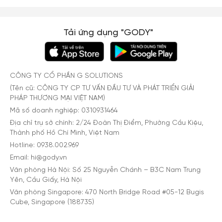
Tải ứng dụng "GODY"
CÔNG TY CỔ PHẦN G SOLUTIONS
(Tên cũ: CÔNG TY CP TƯ VẤN ĐẦU TƯ VÀ PHÁT TRIỂN GIẢI
PHÁP THƯƠNG MẠI VIỆT NAM)
Mã số doanh nghiệp: 0310931464
Địa chỉ trụ sở chính: 2/24 Đoàn Thị Điểm, Phường Cầu Kiệu,
Thành phố Hồ Chí Minh, Việt Nam
Hotline: 0938.002.969
Email: hi@gody.vn
Văn phòng Hà Nội: Số 25 Nguyễn Chánh – B3C Nam Trung
Yên, Cầu Giấy, Hà Nội
Văn phòng Singapore: 470 North Bridge Road #05-12 Bugis
Cube, Singapore (188735)