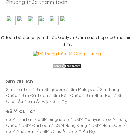
Phương thức thanh toán
© Toàn bộ bản quyền thuộc Gody.vn. Cấm sao chép dưới mọi hình
thức.
Sim du lịch
Sim Thái Lan
/
Sim Singapore
/
Sim Malaysia
/
Sim Trung
Quốc
/
Sim Đài Loan
/
Sim Hàn Quốc
/
Sim Nhật Bản
/
Sim
Châu Âu
/
Sim Ấn Độ
/
Sim Mỹ
eSIM du lịch
eSIM Thái Lan
/
eSIM Singapore
/
eSIM Malaysia
/
eSIM Trung
Quốc
/
eSIM Đài Loan
/
eSIM Hong Kong
/
eSIM Hàn Quốc
/
eSIM Nhật Bản
/
eSIM Châu Âu
/
eSIM Ấn Độ