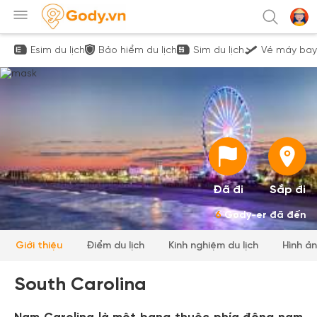
Esim du lịch
Bảo hiểm du lịch
Sim du lịch
Vé máy bay
Đã đi
Sắp đi
6
Gody-er đã đến
Giới thiệu
Điểm du lịch
Kinh nghiệm du lịch
Hình ả
South Carolina