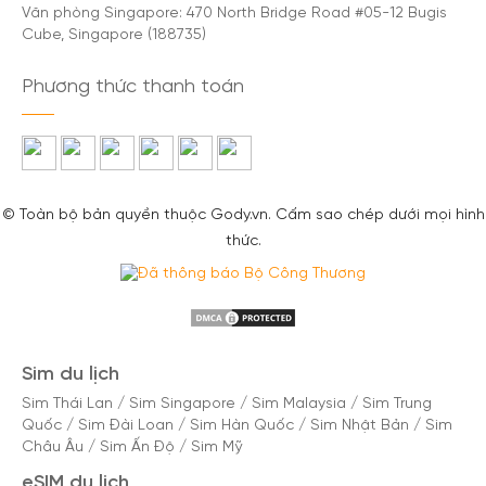
Văn phòng Singapore: 470 North Bridge Road #05-12 Bugis
Cube, Singapore (188735)
Phương thức thanh toán
© Toàn bộ bản quyền thuộc Gody.vn. Cấm sao chép dưới mọi hình
thức.
Sim du lịch
Sim Thái Lan
/
Sim Singapore
/
Sim Malaysia
/
Sim Trung
Quốc
/
Sim Đài Loan
/
Sim Hàn Quốc
/
Sim Nhật Bản
/
Sim
Châu Âu
/
Sim Ấn Độ
/
Sim Mỹ
eSIM du lịch