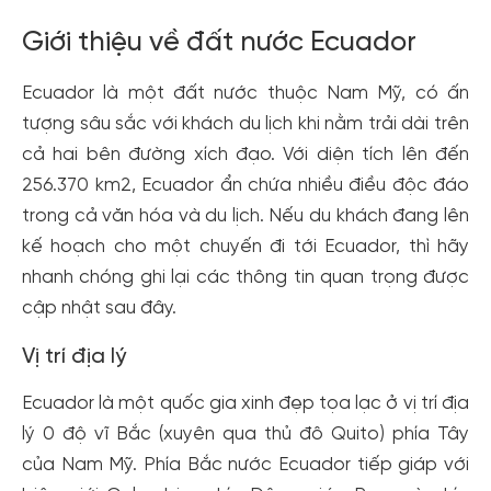
Giới thiệu về đất nước Ecuador
Ecuador là một đất nước thuộc Nam Mỹ, có ấn
tượng sâu sắc với khách du lịch khi nằm trải dài trên
cả hai bên đường xích đạo. Với diện tích lên đến
256.370 km2, Ecuador ẩn chứa nhiều điều độc đáo
trong cả văn hóa và du lịch. Nếu du khách đang lên
kế hoạch cho một chuyến đi tới Ecuador, thì hãy
nhanh chóng ghi lại các thông tin quan trọng được
cập nhật sau đây.
Vị trí địa lý
Ecuador là một quốc gia xinh đẹp tọa lạc ở vị trí địa
lý 0 độ vĩ Bắc (xuyên qua thủ đô Quito) phía Tây
của Nam Mỹ. Phía Bắc nước Ecuador tiếp giáp với