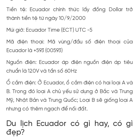
Tiền tệ: Ecuador chính thức lấy đồng Dollar trở
thành tiền tệ từ ngày 10/9/2000
Múi giờ: Ecuador Time (ECT) UTC -5
Mã điện thoại: Mã vùng/đầu số điện thoại của
Ecuador là +593 (00593)
Nguồn điện: Ecuador áp điện nguồn điện áp tiêu
chuẩn là 120V và tần số 60Hz
Ổ cắm điện: Ở Ecuador, ổ cắm điện có hai loại A và
B. Trong đó loại A chủ yếu sử dụng ở Bắc và Trung
Mỹ, Nhật Bản và Trung Quốc; Loại B sẽ giống loại A
nhưng có thêm ngạch để nối đất.
Du lịch Ecuador có gì hay, có gì
đẹp?