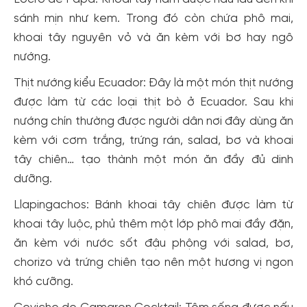
sánh mịn như kem. Trong đó còn chứa phô mai,
khoai tây nguyên vỏ và ăn kèm với bơ hay ngô
nướng.
Thịt nướng kiểu Ecuador: Đây là một món thịt nướng
được làm từ các loại thịt bò ở Ecuador. Sau khi
nướng chín thường được người dân nơi đây dùng ăn
kèm với cơm trắng, trứng rán, salad, bơ và khoai
tây chiên… tạo thành một món ăn đầy đủ dinh
dưỡng.
Llapingachos: Bánh khoai tây chiên được làm từ
khoai tây luộc, phủ thêm một lớp phô mai đầy đặn,
ăn kèm với nước sốt đậu phộng với salad, bơ,
chorizo và trứng chiên tạo nên một hương vị ngon
khó cưỡng.