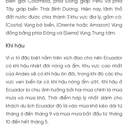
biên giới Colombia, phía Đông giáp Peru và phía
Tây giáp biển Thái Bình Dương. Hiện nay, lãnh thổ
đất nước được chia thành 3 khu vực địa lý, gồm có:
(Costa) Vùng bờ biển, (Oriente hoặc Amazon) Vùng
đồng bằng phía Đông và (Sierra) Vùng Trung tâm.
Khí hậu
Vì vị trí đặc biệt nằm trên xích đạo cho nên Ecuador
có khí hậu nhiệt đới nóng và ẩm. Khu vực cao nhất
của Andes sẽ có khí hậu ôn đới, trong khi đó các khu
vực ven biển lại có khí hậu nóng ẩm ướt. Khí hậu ở
Ecuador bị chịu ảnh hưởng bởi hai mùa chính là mùa
mưa và mùa khô. Thời điểm hợp lý nhất dành cho
khách du lịch Ecuador đó là vào mùa khô kéo dài từ
tháng 6 đến tháng 9 và mùa mưa bắt đầu từ tháng
10 đến hết tháng 5.