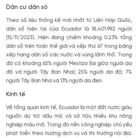
Dân cư dân số
Theo số liệu thống kế mới nhất từ Liên Hợp Quốc,
dân số hiện tại của Ecuador là 18.401.992 người
(15/11/2023). Hiện đang chiếm khoảng 0.23% tổng
dân số trên toàn thế giới và xếp thứ 67 trong bảng
xếp hạng dân số các nước và vùng lãnh thổ. Trong
đó có khoảng 65% người Mestizo (lai giữa người da
đỏ và người Tây Ban Nha); 25% người da đỏ; 7%
người Tây Ban Nha và 13% người da đen.
Kinh tế
Về tổng quan kinh tế, Ecuador là một đất nước giàu
nguồn dự trữ dầu mỏ và sở hữu nhiều khu nông
nghiệp màu mỡ. Trong đó nền công nghiệp chủ yếu
phát triển theo hướng dịch vụ và thị trường nội địa.