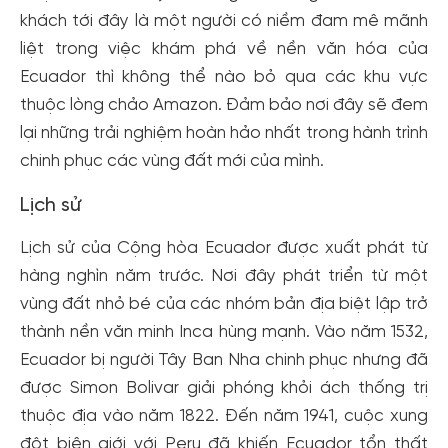
khách tới đây là một người có niềm đam mê mãnh
liệt trong việc khám phá về nền văn hóa của
Ecuador thì không thể nào bỏ qua các khu vực
thuộc lòng chảo Amazon. Đảm bảo nơi đây sẽ đem
lại những trải nghiệm hoàn hảo nhất trong hành trình
chinh phục các vùng đất mới của mình.
Lịch sử
Lịch sử của Cộng hòa Ecuador được xuất phát từ
hàng nghìn năm trước. Nơi đây phát triển từ một
vùng đất nhỏ bé của các nhóm bản địa biệt lập trở
thành nền văn minh Inca hùng mạnh. Vào năm 1532,
Ecuador bị người Tây Ban Nha chinh phục nhưng đã
được Simon Bolivar giải phóng khỏi ách thống trị
thuộc địa vào năm 1822. Đến năm 1941, cuộc xung
đột biên giới với Peru đã khiến Ecuador tổn thất