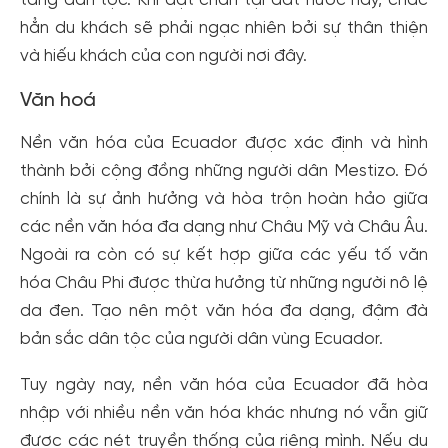
tảng dân tộc. Khi đặt chân tại đất nước này, chắc
hẳn du khách sẽ phải ngạc nhiên bởi sự thân thiện
và hiếu khách của con người nơi đây.
Văn hoá
Nền văn hóa của Ecuador được xác định và hình
thành bởi cộng đồng những người dân Mestizo. Đó
chính là sự ảnh hưởng và hòa trộn hoàn hảo giữa
các nền văn hóa đa dạng như Châu Mỹ và Châu Âu.
Ngoài ra còn có sự kết hợp giữa các yếu tố văn
hóa Châu Phi được thừa hưởng từ những người nô lệ
da đen. Tạo nên một văn hóa đa dạng, đậm đà
bản sắc dân tộc của người dân vùng Ecuador.
Tuy ngày nay, nền văn hóa của Ecuador đã hòa
nhập với nhiều nền văn hóa khác nhưng nó vẫn giữ
được các nét truyền thống của riêng mình. Nếu du