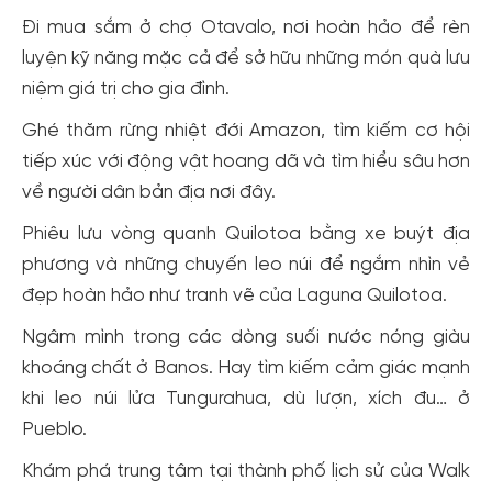
Đi mua sắm ở chợ Otavalo, nơi hoàn hảo để rèn
luyện kỹ năng mặc cả để sở hữu những món quà lưu
niệm giá trị cho gia đình.
Ghé thăm rừng nhiệt đới Amazon, tìm kiếm cơ hội
tiếp xúc với động vật hoang dã và tìm hiểu sâu hơn
về người dân bản địa nơi đây.
Phiêu lưu vòng quanh Quilotoa bằng xe buýt địa
phương và những chuyến leo núi để ngắm nhìn vẻ
đẹp hoàn hảo như tranh vẽ của Laguna Quilotoa.
Ngâm mình trong các dòng suối nước nóng giàu
khoáng chất ở Banos. Hay tìm kiếm cảm giác mạnh
khi leo núi lửa Tungurahua, dù lượn, xích đu… ở
Pueblo.
Khám phá trung tâm tại thành phố lịch sử của Walk