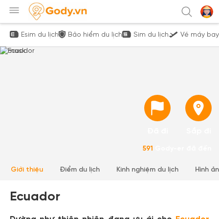
Esim du lịch
Bảo hiểm du lịch
Sim du lịch
Vé máy bay
Đã đi
Sắp đi
591
Gody-er đã đến
Giới thiệu
Điểm du lịch
Kinh nghiệm du lịch
Hình ả
Ecuador