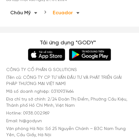
Châu Mỹ
Ecuador
Tải ứng dụng "GODY"
CÔNG TY CỔ PHẦN G SOLUTIONS
(Tên cũ: CÔNG TY CP TƯ VẤN ĐẦU TƯ VÀ PHÁT TRIỂN GIẢI
PHÁP THƯƠNG MẠI VIỆT NAM)
Mã số doanh nghiệp: 0310931464
Địa chỉ trụ sở chính: 2/24 Đoàn Thị Điểm, Phường Cầu Kiệu,
Thành phố Hồ Chí Minh, Việt Nam
Hotline: 0938.002.969
Email: hi@gody.vn
Văn phòng Hà Nội: Số 25 Nguyễn Chánh – B3C Nam Trung
Yên, Cầu Giấy, Hà Nội