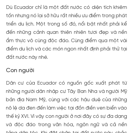
Dù Ecuador chỉ là một đất nước có diện tích khiêm
tốn nhưng nó lại sở hữu rất nhiều ưu điểm trong phát
triển du lịch. Một trong số đó, nổi bật nhất phải kể
đến những cảnh quan thiên nhiên tươi đẹp và nền
ẩm thực vô cùng độc đáo. Cùng điểm qua một vài
điểm du lịch và các món ngon nhất định phải thử tại
đất nước này nhé.
Con người
Dân cư của Ecuador có nguồn gốc xuất phát từ
những người dân nhập cư Tây Ban Nha và người Mỹ
bản địa Nam Mỹ, cùng với các hậu duệ của những
nô lệ da đen đến làm việc tại đồn điền ven biển vào
thế kỷ XVI. Vì vậy con người ở nơi đây có sự đa dạng
và độc đáo trong văn hóa, ngôn ngữ và cả nền