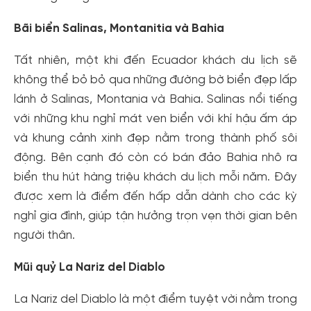
Bãi biển Salinas, Montanitia và Bahia
Tất nhiên, một khi đến Ecuador khách du lịch sẽ
không thể bỏ bỏ qua những đường bờ biển đẹp lấp
lánh ở Salinas, Montania và Bahia. Salinas nổi tiếng
với những khu nghỉ mát ven biển với khí hậu ấm áp
và khung cảnh xinh đẹp nằm trong thành phố sôi
động. Bên cạnh đó còn có bán đảo Bahia nhô ra
biển thu hút hàng triệu khách du lịch mỗi năm. Đây
được xem là điểm đến hấp dẫn dành cho các kỳ
nghỉ gia đình, giúp tận hưởng trọn vẹn thời gian bên
người thân.
Mũi quỷ La Nariz del Diablo
La Nariz del Diablo là một điểm tuyệt vời nằm trong