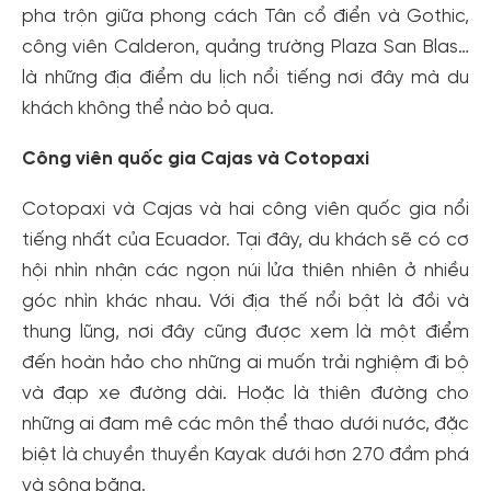
pha trộn giữa phong cách Tân cổ điển và Gothic,
công viên Calderon, quảng trường Plaza San Blas…
là những địa điểm du lịch nổi tiếng nơi đây mà du
khách không thể nào bỏ qua.
Công viên quốc gia Cajas và Cotopaxi
Cotopaxi và Cajas và hai công viên quốc gia nổi
tiếng nhất của Ecuador. Tại đây, du khách sẽ có cơ
hội nhìn nhận các ngọn núi lửa thiên nhiên ở nhiều
góc nhìn khác nhau. Với địa thế nổi bật là đồi và
thung lũng, nơi đây cũng được xem là một điểm
đến hoàn hảo cho những ai muốn trải nghiệm đi bộ
và đạp xe đường dài. Hoặc là thiên đường cho
những ai đam mê các môn thể thao dưới nước, đặc
biệt là chuyền thuyền Kayak dưới hơn 270 đầm phá
và sông băng.