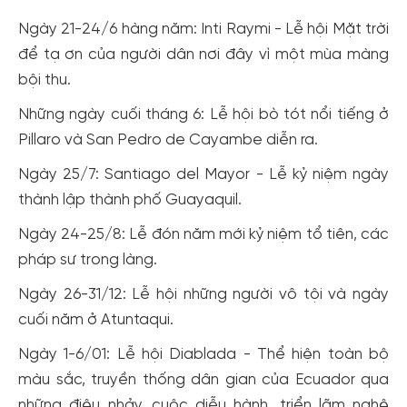
Ngày 21-24/6 hàng năm: Inti Raymi - Lễ hội Mặt trời
để tạ ơn của người dân nơi đây vì một mùa màng
bội thu.
Những ngày cuối tháng 6: Lễ hội bò tót nổi tiếng ở
Pillaro và San Pedro de Cayambe diễn ra.
Ngày 25/7: Santiago del Mayor - Lễ kỷ niệm ngày
thành lập thành phố Guayaquil.
Ngày 24-25/8: Lễ đón năm mới kỷ niệm tổ tiên, các
pháp sư trong làng.
Ngày 26-31/12: Lễ hội những người vô tội và ngày
cuối năm ở Atuntaqui.
Ngày 1-6/01: Lễ hội Diablada - Thể hiện toàn bộ
màu sắc, truyền thống dân gian của Ecuador qua
những điệu nhảy, cuộc diễu hành, triển lãm nghệ