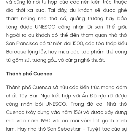
và cũng là nơi tụ họp của các nền kiến trúc thuộc
địa thời xa xưa. Tại đây, du khách sẽ được ghé
thăm những nhà thờ cổ, quảng trường hay bảo
tàng được UNESCO công nhận Di sản Thế giới.
Ngoài ra du khách có thể đến tham quan nhà thờ
San Francisco có từ niên đại 1500, các tòa tháp kiểu
Baroque lộng lẫy, hay mua các tác phẩm thủ công
từ gốm sứ, tượng gỗ… vô cùng nghệ thuật.
Thành phố Cuenca
Thành phố Cuenca sở hữu các kiến trúc mang đậm
chất Tây Ban Nga kết hợp với Ấn Độ rực rỡ được
công nhận bởi UNESCO. Trong đó có: Nhà thờ
Cuenca (xây dựng vào năm 156) và được xây dựng
mới vào năm 1960 với ba mái vòm lát gạch xanh
lam. Hay nhà thờ San Sebastian - Tuyệt tác của sự