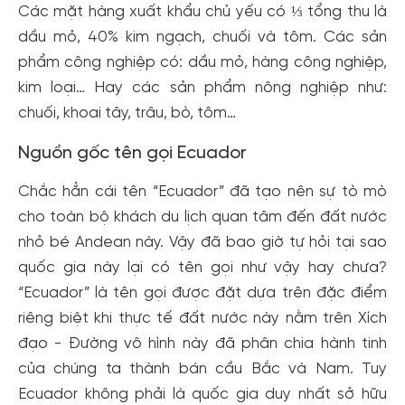
Các mặt hàng xuất khẩu chủ yếu có ⅓ tổng thu là
dầu mỏ, 40% kim ngạch, chuối và tôm. Các sản
phẩm công nghiệp có: dầu mỏ, hàng công nghiệp,
kim loại… Hay các sản phẩm nông nghiệp như:
chuối, khoai tây, trâu, bò, tôm…
Nguồn gốc tên gọi Ecuador
Chắc hẳn cái tên “Ecuador” đã tạo nên sự tò mò
cho toàn bộ khách du lịch quan tâm đến đất nước
nhỏ bé Andean này. Vậy đã bao giờ tự hỏi tại sao
quốc gia này lại có tên gọi như vậy hay chưa?
“Ecuador” là tên gọi được đặt dựa trên đặc điểm
riêng biệt khi thực tế đất nước này nằm trên Xích
đạo - Đường vô hình này đã phân chia hành tinh
của chúng ta thành bán cầu Bắc và Nam. Tuy
Ecuador không phải là quốc gia duy nhất sở hữu