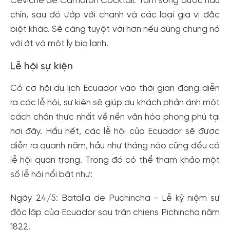
Ceviche de Camaron Cocktail: Tôm sống được nấu
chín, sau đó ướp với chanh và các loại gia vị đặc
biệt khác. Sẽ càng tuyệt vời hơn nếu dùng chung nó
với ớt và một ly bia lạnh.
Lễ hội sự kiện
Có cơ hội du lịch Ecuador vào thời gian đang diễn
ra các lễ hội, sự kiện sẽ giúp du khách phản ánh một
cách chân thực nhất về nền văn hóa phong phú tại
nơi đây. Hầu hết, các lễ hội của Ecuador sẽ được
diễn ra quanh năm, hầu như tháng nào cũng đều có
lễ hội quan trọng. Trong đó có thể tham khảo một
số lễ hội nổi bật như:
Ngày 24/5: Batalla de Puchincha - Lễ kỷ niệm sự
độc lập của Ecuador sau trận chiens Pichincha năm
1822.