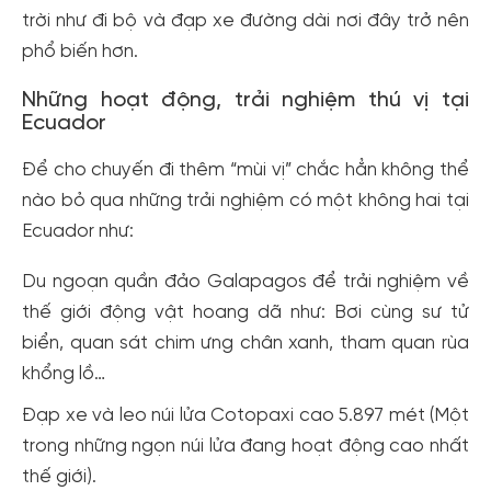
trời như đi bộ và đạp xe đường dài nơi đây trở nên
phổ biến hơn.
Những hoạt động, trải nghiệm thú vị tại
Ecuador
Để cho chuyến đi thêm “mùi vị” chắc hẳn không thể
nào bỏ qua những trải nghiệm có một không hai tại
Ecuador như:
Du ngoạn quần đảo Galapagos để trải nghiệm về
thế giới động vật hoang dã như: Bơi cùng sư tử
biển, quan sát chim ưng chân xanh, tham quan rùa
khổng lồ…
Đạp xe và leo núi lửa Cotopaxi cao 5.897 mét (Một
trong những ngọn núi lửa đang hoạt động cao nhất
thế giới).