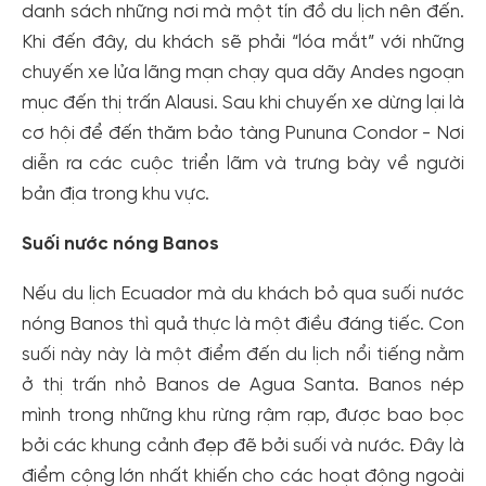
danh sách những nơi mà một tín đồ du lịch nên đến.
Khi đến đây, du khách sẽ phải “lóa mắt” với những
chuyến xe lửa lãng mạn chạy qua dãy Andes ngoạn
mục đến thị trấn Alausi. Sau khi chuyến xe dừng lại là
cơ hội để đến thăm bảo tàng Pununa Condor - Nơi
diễn ra các cuộc triển lãm và trưng bày về người
bản địa trong khu vực.
Suối nước nóng Banos
Nếu du lịch Ecuador mà du khách bỏ qua suối nước
nóng Banos thì quả thực là một điều đáng tiếc. Con
suối này này là một điểm đến du lịch nổi tiếng nằm
ở thị trấn nhỏ Banos de Agua Santa. Banos nép
mình trong những khu rừng rậm rạp, được bao bọc
bởi các khung cảnh đẹp đẽ bởi suối và nước. Đây là
điểm cộng lớn nhất khiến cho các hoạt động ngoài