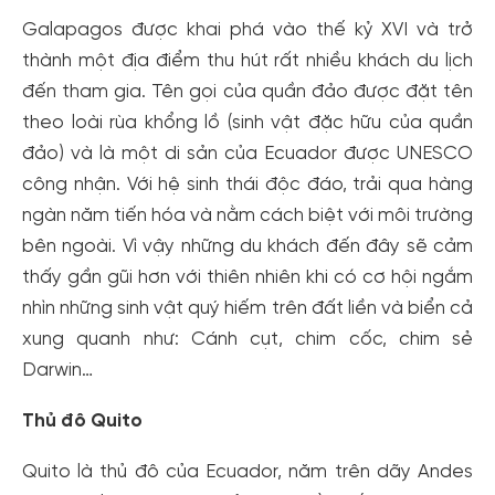
Galapagos được khai phá vào thế kỷ XVI và trở
thành một địa điểm thu hút rất nhiều khách du lịch
đến tham gia. Tên gọi của quần đảo được đặt tên
theo loài rùa khổng lồ (sinh vật đặc hữu của quần
đảo) và là một di sản của Ecuador được UNESCO
công nhận. Với hệ sinh thái độc đáo, trải qua hàng
ngàn năm tiến hóa và nằm cách biệt với môi trường
bên ngoài. Vì vậy những du khách đến đây sẽ cảm
thấy gần gũi hơn với thiên nhiên khi có cơ hội ngắm
nhìn những sinh vật quý hiếm trên đất liền và biển cả
xung quanh như: Cánh cụt, chim cốc, chim sẻ
Darwin…
Thủ đô Quito
Quito là thủ đô của Ecuador, năm trên dãy Andes