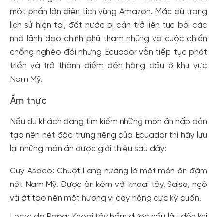
một phần lớn diện tích vùng Amazon. Mặc dù trong
lịch sử hiện tại, đất nước bị cản trở liên tục bởi các
nhà lãnh đạo chính phủ tham nhũng và cuộc chiến
chống nghèo đói nhưng Ecuador vẫn tiếp tục phát
triển và trở thành điểm đến hàng đầu ở khu vực
Nam Mỹ.
Ẩm thực
Nếu du khách đang tìm kiếm những món ăn hấp dẫn
tạo nên nét đặc trưng riêng của Ecuador thì hãy lưu
lại những món ăn được giới thiệu sau đây:
Cuy Asado: Chuột Lang nướng là một món ăn đậm
nét Nam Mỹ. Được ăn kèm với khoai tây, Salsa, ngô
và ớt tạo nên một hương vị cay nồng cực kỳ cuốn.
Locro de Papa: Khoai tây hầm được nấu lâu đến khi