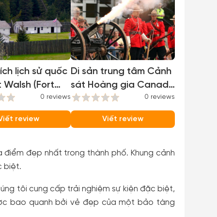
tích lịch sử quốc
Di sản trung tâm Cảnh
t Walsh (Fort
sát Hoàng gia Canada
ational Historic
0 reviews
(RCMP Heritage
0 reviews
Centre)
Viết review
Viết review
a điểm đẹp nhất trong thành phố. Khung cảnh
 biệt.
úng tôi cung cấp trải nghiệm sự kiện đặc biệt,
ược bao quanh bởi vẻ đẹp của một bảo tàng