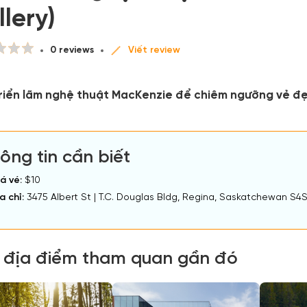
lery)
0 reviews
Viết review
riển lãm nghệ thuật MacKenzie để chiêm ngưỡng vẻ đẹp 
ông tin cần biết
á vé:
$10
a chỉ:
3475 Albert St | T.C. Douglas Bldg, Regina, Saskatchewan S4
 địa điểm tham quan gần đó