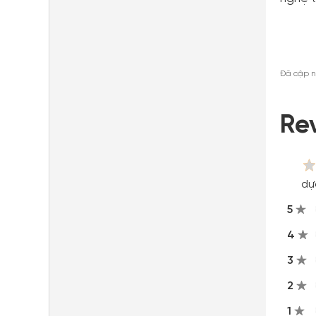
Đã cập n
Re
dự
5
4
3
2
1