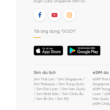
Bugis Cube, Singapore (188735)
FB
YT
IG
Tải ứng dụng "GODY"
Tải ứng dụng
Tải ứng dụng
"GODY"
"GODY"
Sim du lịch
eSIM du 
Sim Thái Lan
/
Sim Singapore
/
eSIM Thái 
Sim Malaysia
/
Sim Trung Quốc
Singapore
/
Sim Đài Loan
/
Sim Hàn Quốc
eSIM Trun
/
Sim Nhật Bản
/
Sim Châu Âu
Loan
/
eS
/
Sim Ấn Độ
/
Sim Mỹ
Hàn Quốc
eSIM Châu