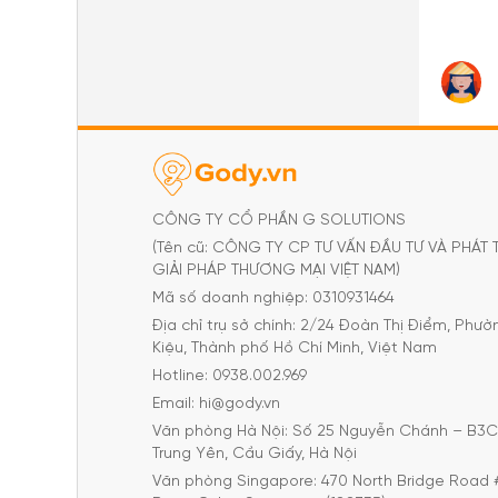
CÔNG TY CỔ PHẦN G SOLUTIONS
(Tên cũ: CÔNG TY CP TƯ VẤN ĐẦU TƯ VÀ PHÁT 
GIẢI PHÁP THƯƠNG MẠI VIỆT NAM)
Mã số doanh nghiệp: 0310931464
Địa chỉ trụ sở chính: 2/24 Đoàn Thị Điểm, Phư
Kiệu, Thành phố Hồ Chí Minh, Việt Nam
Hotline: 0938.002.969
Email: hi@gody.vn
Văn phòng Hà Nội: Số 25 Nguyễn Chánh – B3
Trung Yên, Cầu Giấy, Hà Nội
Văn phòng Singapore: 470 North Bridge Road 