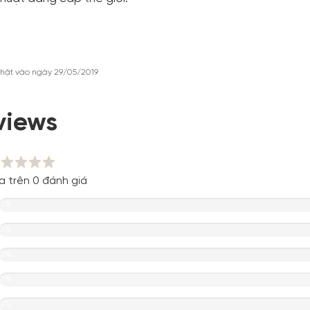
hật vào ngày 29/05/2019
views
a trên 0 đánh giá
0%
0%
0%
0%
0%