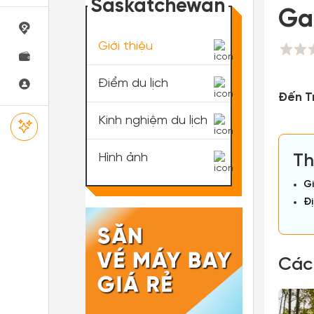
Saskatchewan
Gal
Giới thiệu
Điểm du lịch
Đến T
Kinh nghiệm du lịch
Hình ảnh
Th
Gi
Đị
Các