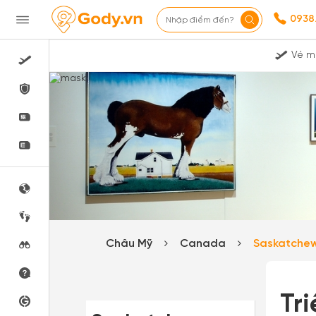
0938
Nhập điểm đến?
Vé m
Châu Mỹ
Canada
Saskatche
Tr