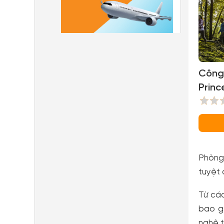
Công 
Princ
Alber
Phòng
tuyệt 
Từ các
bao g
nghệ t