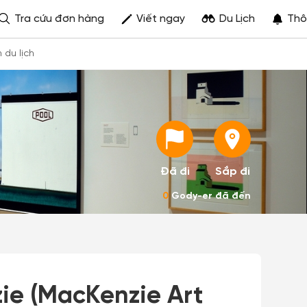
Tra cứu đơn hàng
Viết ngay
Du Lịch
Thô
h du lịch
Đã đi
Sắp đi
0
Gody-er đã đến
ie (MacKenzie Art