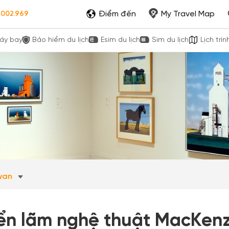
Điểm đến
My Travel Map
.002.969
áy bay
Bảo hiểm du lịch
Esim du lịch
Sim du lịch
Lịch trìn
wan
iển lãm nghệ thuật MacKenz