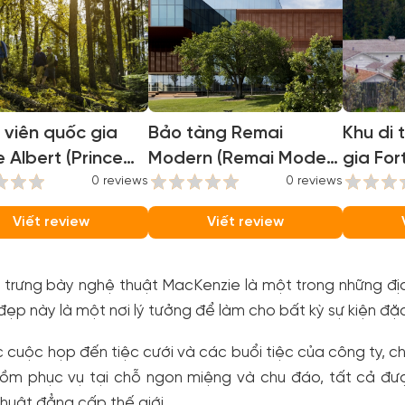
viên quốc gia
Bảo tàng Remai
Khu di 
e Albert (Prince
Modern (Remai Modern
gia For
t National Park)
0 reviews
Museum)
0 reviews
Walsh N
Site)
Viết review
Viết review
 trưng bày nghệ thuật MacKenzie là một trong những đị
đẹp này là một nơi lý tưởng để làm cho bất kỳ sự kiện đặc
 cuộc họp đến tiệc cưới và các buổi tiệc của công ty, ch
ồm phục vụ tại chỗ ngon miệng và chu đáo, tất cả đ
huật đẳng cấp thế giới.