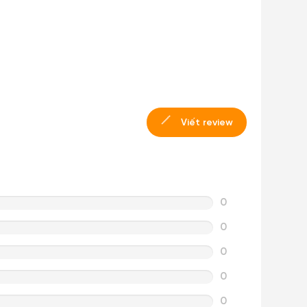
Viết review
0
0
0
0
0