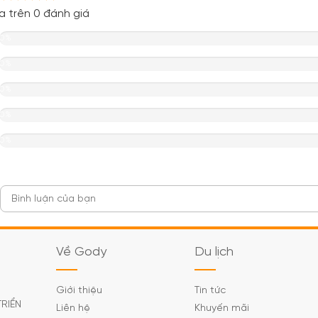
a trên 0 đánh giá
0%
0%
0%
0%
0%
Về Gody
Du lịch
Giới thiệu
Tin tức
TRIỂN
Liên hệ
Khuyến mãi