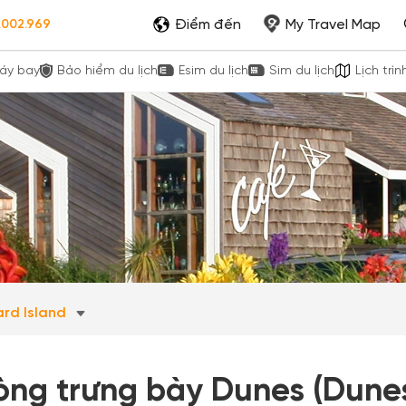
Điểm đến
My Travel Map
.002.969
áy bay
Bảo hiểm du lịch
Esim du lịch
Sim du lịch
Lịch trìn
ard Island
òng trưng bày Dunes (Dunes