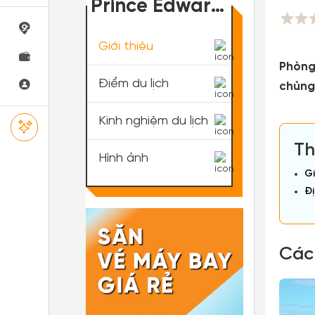
Prince Edward
Island
Giới thiệu
Phòng
Điểm du lịch
chủng
Kinh nghiệm du lịch
Th
Hình ảnh
Gi
Đị
Các