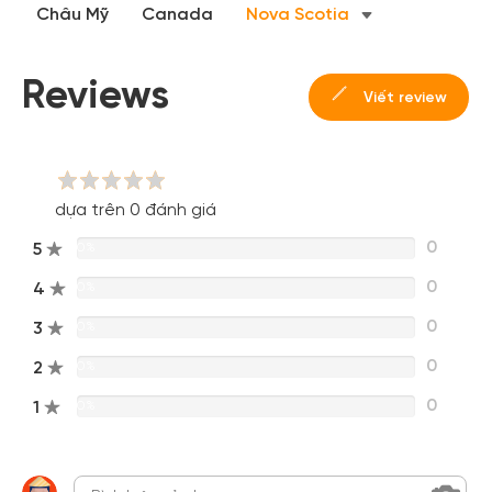
Châu Mỹ
Canada
Nova Scotia
Hoặc đăng nhập bằng
Đăng nhập Facebook
Đăng nhập Google
Reviews
Viết review
dựa trên 0 đánh giá
0
5
0%
0
4
0%
0
3
0%
0
2
0%
0
1
0%