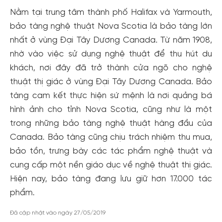
Nằm tại trung tâm thành phố Halifax và Yarmouth,
bảo tàng nghệ thuật Nova Scotia là bảo tàng lớn
nhất ở vùng Đại Tây Dương Canada. Từ năm 1908,
nhờ vào việc sử dụng nghệ thuật để thu hút du
khách, nơi đây đã trở thành cửa ngõ cho nghệ
thuật thị giác ở vùng Đại Tây Dương Canada. Bảo
tàng cam kết thực hiện sứ mệnh là nơi quảng bá
hình ảnh cho tỉnh Nova Scotia, cũng như là một
trong những bảo tàng nghệ thuật hàng đầu của
Canada. Bảo tàng cũng chịu trách nhiệm thu mua,
Tạo tài khoản nhanh - nhận nhiều ưu
bảo tồn, trưng bày các tác phẩm nghệ thuật và
đãi!
cung cấp một nền giáo dục về nghệ thuật thị giác.
Tạo tài khoản để có thể
nhận ngay các ưu đãi
hấp dẫn
Hiện nay, bảo tàng đang lưu giữ hơn 17.000 tác
dành cho thành viên đến từ các đối tác của Gody.vn dành
phẩm.
cho cộng đồng.
Đã cập nhật vào ngày 27/05/2019
Đăng ký