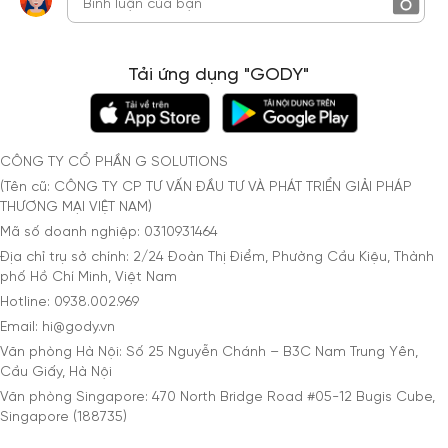
Tải ứng dụng "GODY"
CÔNG TY CỔ PHẦN G SOLUTIONS
(Tên cũ: CÔNG TY CP TƯ VẤN ĐẦU TƯ VÀ PHÁT TRIỂN GIẢI PHÁP
THƯƠNG MẠI VIỆT NAM)
Mã số doanh nghiệp: 0310931464
Địa chỉ trụ sở chính: 2/24 Đoàn Thị Điểm, Phường Cầu Kiệu, Thành
phố Hồ Chí Minh, Việt Nam
Hotline: 0938.002.969
Email: hi@gody.vn
Văn phòng Hà Nội: Số 25 Nguyễn Chánh – B3C Nam Trung Yên,
Cầu Giấy, Hà Nội
Văn phòng Singapore: 470 North Bridge Road #05-12 Bugis Cube,
Singapore (188735)