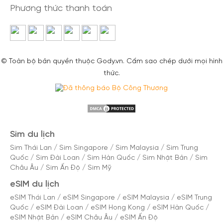
Phương thức thanh toán
© Toàn bộ bản quyền thuộc Gody.vn. Cấm sao chép dưới mọi hình
thức.
Sim du lịch
Sim Thái Lan
/
Sim Singapore
/
Sim Malaysia
/
Sim Trung
Quốc
/
Sim Đài Loan
/
Sim Hàn Quốc
/
Sim Nhật Bản
/
Sim
Châu Âu
/
Sim Ấn Độ
/
Sim Mỹ
eSIM du lịch
eSIM Thái Lan
/
eSIM Singapore
/
eSIM Malaysia
/
eSIM Trung
Quốc
/
eSIM Đài Loan
/
eSIM Hong Kong
/
eSIM Hàn Quốc
/
eSIM Nhật Bản
/
eSIM Châu Âu
/
eSIM Ấn Độ