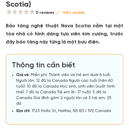
Scotia)
0 reviews
Viết review
Bảo tàng nghệ thuật Nova Scotia nằm tại một
tòa nhà có hình dáng tựa viên kim cương, trước
đây bảo tàng này từng là một bưu điện.
Thông tin cần biết
Giá vé:
Miễn phí: Thành viên và trẻ em dưới 6 tuổi
Người lớn: 12 đô la Canada Người cao tuổi (trên 60
tuổi): 10 đô la Canada Học sinh, sinh viên (xuất trình
thẻ): 7 đô la Canada Trẻ em (6- 17 tuổi): 5 đô la
Canada Gia đình gồm 2 người lớn và 3 trẻ em: 25
đô
Địa chỉ:
1723 Hollis St, Halifax, NS B3J 1V9, Canada