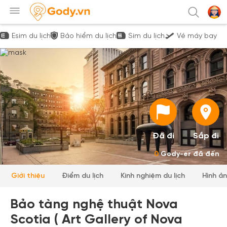
Esim du lịch
Bảo hiểm du lịch
Sim du lịch
Vé máy bay
Đã đi
Sắp đi
0
Gody-er đã đến
Giới thiệu
Điểm du lịch
Kinh nghiệm du lịch
Hình ả
Bảo tàng nghệ thuật Nova
Scotia ( Art Gallery of Nova