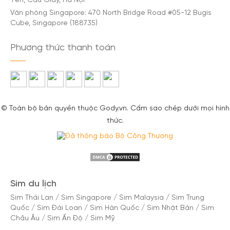
Yên, Cầu Giấy, Hà Nội
Văn phòng Singapore: 470 North Bridge Road #05-12 Bugis
Cube, Singapore (188735)
Phương thức thanh toán
© Toàn bộ bản quyền thuộc Gody.vn. Cấm sao chép dưới mọi hình
thức.
Sim du lịch
Sim Thái Lan
/
Sim Singapore
/
Sim Malaysia
/
Sim Trung
Quốc
/
Sim Đài Loan
/
Sim Hàn Quốc
/
Sim Nhật Bản
/
Sim
Châu Âu
/
Sim Ấn Độ
/
Sim Mỹ