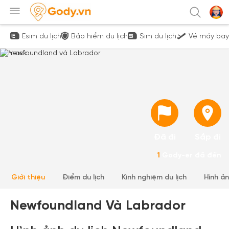
Esim du lịch
Bảo hiểm du lịch
Sim du lịch
Vé máy bay
Đã đi
Sắp đi
1
Gody-er đã đến
Giới thiệu
Điểm du lịch
Kinh nghiệm du lịch
Hình ả
Newfoundland Và Labrador