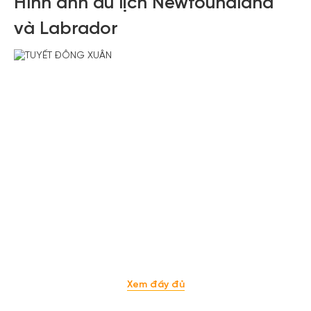
Hình ảnh du lịch Newfoundland
và Labrador
Xem tất cả ảnh
Xem đầy đủ