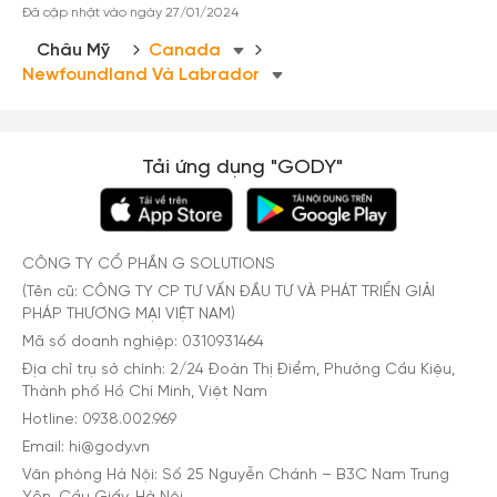
Đã cập nhật vào ngày 27/01/2024
Châu Mỹ
Canada
Newfoundland Và Labrador
Tải ứng dụng "GODY"
CÔNG TY CỔ PHẦN G SOLUTIONS
(Tên cũ: CÔNG TY CP TƯ VẤN ĐẦU TƯ VÀ PHÁT TRIỂN GIẢI
PHÁP THƯƠNG MẠI VIỆT NAM)
Mã số doanh nghiệp: 0310931464
Địa chỉ trụ sở chính: 2/24 Đoàn Thị Điểm, Phường Cầu Kiệu,
Thành phố Hồ Chí Minh, Việt Nam
Hotline: 0938.002.969
Email: hi@gody.vn
Văn phòng Hà Nội: Số 25 Nguyễn Chánh – B3C Nam Trung