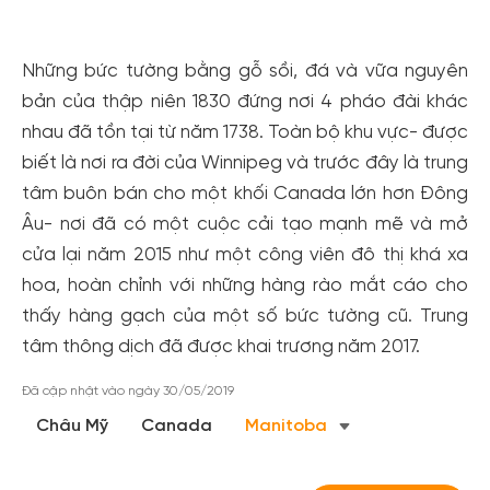
Những bức tường bằng gỗ sồi, đá và vữa nguyên
bản của thập niên 1830 đứng nơi 4 pháo đài khác
nhau đã tồn tại từ năm 1738. Toàn bộ khu vực- được
biết là nơi ra đời của Winnipeg và trước đây là trung
tâm buôn bán cho một khối Canada lớn hơn Đông
Âu- nơi đã có một cuộc cải tạo mạnh mẽ và mở
cửa lại năm 2015 như một công viên đô thị khá xa
Tạo tài khoản nhanh - nhận nhiều ưu
hoa, hoàn chỉnh với những hàng rào mắt cáo cho
thấy hàng gạch của một số bức tường cũ. Trung
đãi!
tâm thông dịch đã được khai trương năm 2017.
Tạo tài khoản để có thể
nhận ngay các ưu đãi
hấp dẫn
dành cho thành viên đến từ các đối tác của Gody.vn dành
Đã cập nhật vào ngày 30/05/2019
cho cộng đồng.
Châu Mỹ
Canada
Manitoba
Đăng ký
Hoặc đăng nhập bằng