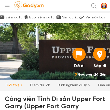
Esim du lịch
Bảo hiểm du lịch
Sim du lịch
Vé máy bay
Đã đi
Sắp đi
0
Gody-er đã đến
Giới thiệu
Điểm du lịch
Kinh nghiệm du lịch
Hình ả
Công viên Tỉnh Di sản Upper Fort
Garry (Upper Fort Garry