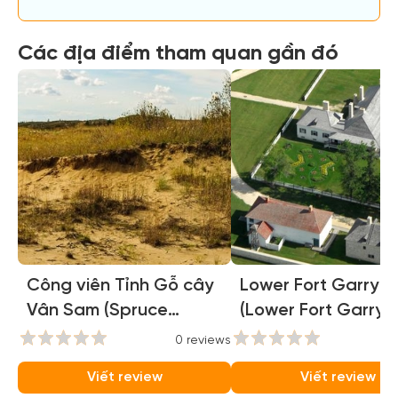
Các địa điểm tham quan gần đó
Công viên Tỉnh Gỗ cây
Lower Fort Garry
Vân Sam (Spruce
(Lower Fort Garry)
Woods Provincial Park)
0 reviews
0
Viết review
Viết review