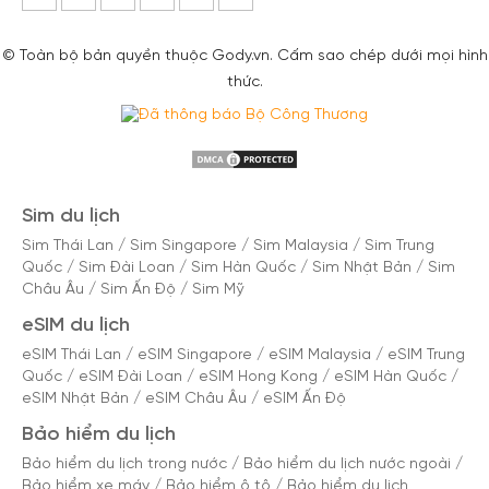
© Toàn bộ bản quyền thuộc Gody.vn. Cấm sao chép dưới mọi hình
thức.
Sim du lịch
Sim Thái Lan
/
Sim Singapore
/
Sim Malaysia
/
Sim Trung
Quốc
/
Sim Đài Loan
/
Sim Hàn Quốc
/
Sim Nhật Bản
/
Sim
Châu Âu
/
Sim Ấn Độ
/
Sim Mỹ
eSIM du lịch
eSIM Thái Lan
/
eSIM Singapore
/
eSIM Malaysia
/
eSIM Trung
Quốc
/
eSIM Đài Loan
/
eSIM Hong Kong
/
eSIM Hàn Quốc
/
eSIM Nhật Bản
/
eSIM Châu Âu
/
eSIM Ấn Độ
Bảo hiểm du lịch
Bảo hiểm du lịch trong nước
/
Bảo hiểm du lịch nước ngoài
/
Bảo hiểm xe máy
/
Bảo hiểm ô tô
/
Bảo hiểm du lịch