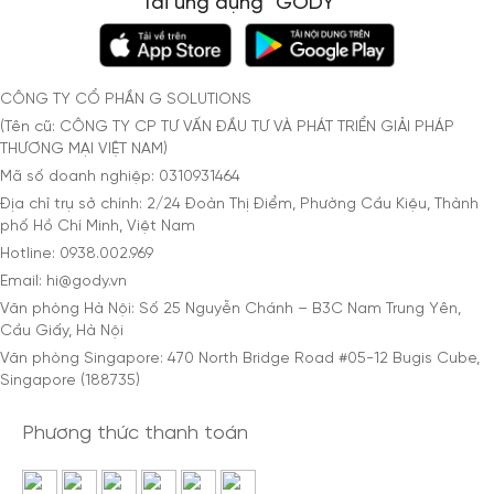
Tải ứng dụng "GODY"
CÔNG TY CỔ PHẦN G SOLUTIONS
(Tên cũ: CÔNG TY CP TƯ VẤN ĐẦU TƯ VÀ PHÁT TRIỂN GIẢI PHÁP
THƯƠNG MẠI VIỆT NAM)
Mã số doanh nghiệp: 0310931464
Địa chỉ trụ sở chính: 2/24 Đoàn Thị Điểm, Phường Cầu Kiệu, Thành
phố Hồ Chí Minh, Việt Nam
Hotline: 0938.002.969
Email: hi@gody.vn
Văn phòng Hà Nội: Số 25 Nguyễn Chánh – B3C Nam Trung Yên,
Cầu Giấy, Hà Nội
Văn phòng Singapore: 470 North Bridge Road #05-12 Bugis Cube,
Singapore (188735)
Phương thức thanh toán