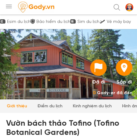
Esim du lịch
Bảo hiểm du lịch
Sim du lịch
Vé máy bay
Đã đi
Sắp đi
0
Gody-er đã đến
Giới thiệu
Điểm du lịch
Kinh nghiệm du lịch
Hình ả
Vườn bách thảo Tofino (Tofino
Botanical Gardens)