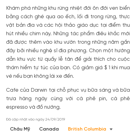
Khám phá những khu rừng nhiệt đới ôn đới ven biển
bằng cách ghé qua ao ếch, lối đi trong rừng, thực
vật bản địa và các hội thảo giáo dục tại điểm thu
hút nhiều chim này. Những tác phẩm điêu khắc mới
đã được thêm vào khu vườn trong những năm gần
đây bởi nhiều nghệ sĩ địa phương. Chọn một hướng
dẫn khu vực từ quầy lễ tân để giải thích cho cuộc
thám hiểm tự túc của bạn. Có giảm giá $ 1 khi mua
vé nếu bạn không lái xe đến.
Tạo tài khoản nhanh - nhận nhiều ưu
Cafe của Darwin tại chỗ phục vụ bữa sáng và bữa
đãi!
trưa hàng ngày cùng với cà phê pin, cà phê
Tạo tài khoản để có thể
nhận ngay các ưu đãi
hấp dẫn
espresso và đồ nướng.
dành cho thành viên đến từ các đối tác của Gody.vn dành
cho cộng đồng.
Đã cập nhật vào ngày 24/09/2019
Đăng ký
Châu Mỹ
Canada
British Columbia