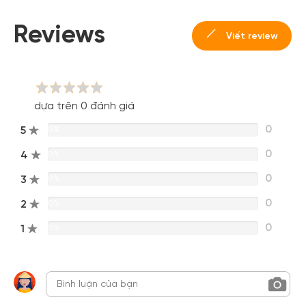
Hoặc đăng nhập bằng
Đăng nhập Facebook
Đăng nhập Google
Reviews
Viết review
dựa trên 0 đánh giá
0
5
0%
0
4
0%
0
3
0%
0
2
0%
0
1
0%