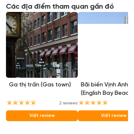
Các địa điểm tham quan gần đó
Ga thị trấn (Gas town)
Bãi biển Vịnh Anh
(English Bay Beach)
2 reviews
2
Viết review
Viết review