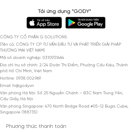
Tải ứng dụng "GODY"
CÔNG TY CỔ PHẦN G SOLUTIONS
(Tên cũ: CÔNG TY CP TƯ VẤN ĐẦU TƯ VÀ PHÁT TRIỂN GIẢI PHÁP
THƯƠNG MẠI VIỆT NAM)
Mã số doanh nghiệp: 0310931464
Địa chỉ trụ sở chính: 2/24 Đoàn Thị Điểm, Phường Cầu Kiệu, Thành
phố Hồ Chí Minh, Việt Nam
Hotline: 0938.002.969
Email: hi@gody.vn
Văn phòng Hà Nội: Số 25 Nguyễn Chánh – B3C Nam Trung Yên,
Cầu Giấy, Hà Nội
Văn phòng Singapore: 470 North Bridge Road #05-12 Bugis Cube,
Singapore (188735)
Phương thức thanh toán