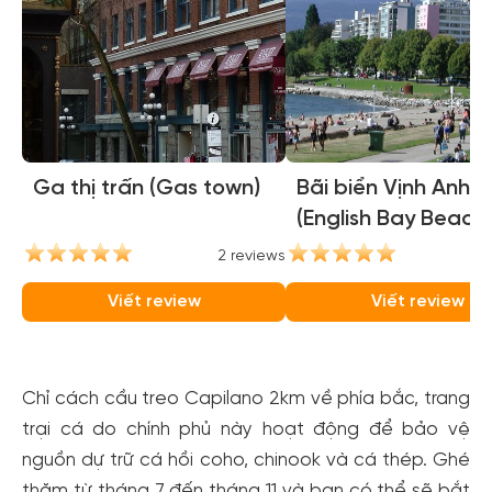
Ga thị trấn (Gas town)
Bãi biển Vịnh Anh
(English Bay Beach)
2 reviews
2
Viết review
Viết review
Chỉ cách cầu treo Capilano 2km về phía bắc, trang
trại cá do chính phủ này hoạt động để bảo vệ
nguồn dự trữ cá hồi coho, chinook và cá thép. Ghé
thăm từ tháng 7 đến tháng 11 và bạn có thể sẽ bắt