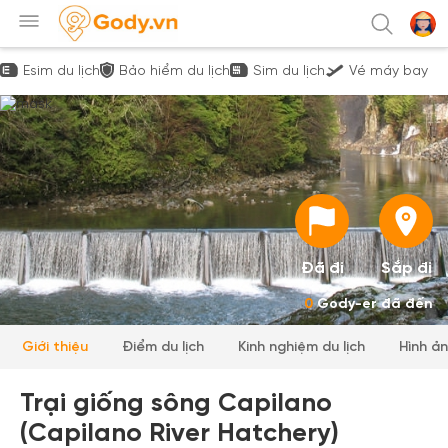
Esim du lịch
Bảo hiểm du lịch
Sim du lịch
Vé máy bay
Đã đi
Sắp đi
0
Gody-er đã đến
Giới thiệu
Điểm du lịch
Kinh nghiệm du lịch
Hình ả
Trại giống sông Capilano
(Capilano River Hatchery)