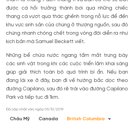
được cá hồi trưởng thành bơi qua những chiếc
thang cá vượt qua thác ghềnh trong nỗ lực để đến
khu vực sinh sản của chúng ở thượng nguồn, sau đó
chúng nhanh chóng chết trong vòng đời diễn ra như
kịch bản mà Samuel Beckett viết.
Những bể chứa nước ngang tầm mắt trưng bày
các sinh vật trong khi các cuộc triển lãm khai sáng
giúp giải thích toàn bộ quá trình bí ẩn. Nếu bạn
Tạo tài khoản nhanh - nhận nhiều ưu
đang lái xe ở đây, bạn đi về hướng bắc dọc theo
đãi!
đường Capilano, sau đó rẽ trái vào đường Capilano
Park và tiếp tục đi 1km.
Tạo tài khoản để có thể
nhận ngay các ưu đãi
hấp dẫn
dành cho thành viên đến từ các đối tác của Gody.vn dành
Đã cập nhật vào ngày 05/10/2019
cho cộng đồng.
Châu Mỹ
Canada
British Columbia
Đăng ký
Hoặc đăng nhập bằng