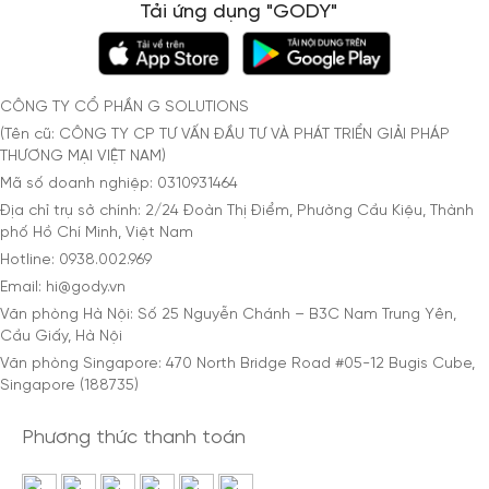
Tải ứng dụng "GODY"
CÔNG TY CỔ PHẦN G SOLUTIONS
(Tên cũ: CÔNG TY CP TƯ VẤN ĐẦU TƯ VÀ PHÁT TRIỂN GIẢI PHÁP
THƯƠNG MẠI VIỆT NAM)
Mã số doanh nghiệp: 0310931464
Địa chỉ trụ sở chính: 2/24 Đoàn Thị Điểm, Phường Cầu Kiệu, Thành
phố Hồ Chí Minh, Việt Nam
Hotline: 0938.002.969
Email: hi@gody.vn
Văn phòng Hà Nội: Số 25 Nguyễn Chánh – B3C Nam Trung Yên,
Cầu Giấy, Hà Nội
Văn phòng Singapore: 470 North Bridge Road #05-12 Bugis Cube,
Singapore (188735)
Phương thức thanh toán