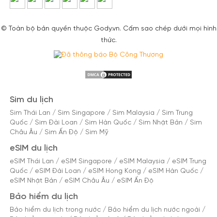
© Toàn bộ bản quyền thuộc Gody.vn. Cấm sao chép dưới mọi hình
thức.
Sim du lịch
Sim Thái Lan
/
Sim Singapore
/
Sim Malaysia
/
Sim Trung
Quốc
/
Sim Đài Loan
/
Sim Hàn Quốc
/
Sim Nhật Bản
/
Sim
Châu Âu
/
Sim Ấn Độ
/
Sim Mỹ
eSIM du lịch
eSIM Thái Lan
/
eSIM Singapore
/
eSIM Malaysia
/
eSIM Trung
Quốc
/
eSIM Đài Loan
/
eSIM Hong Kong
/
eSIM Hàn Quốc
/
eSIM Nhật Bản
/
eSIM Châu Âu
/
eSIM Ấn Độ
Bảo hiểm du lịch
Bảo hiểm du lịch trong nước
/
Bảo hiểm du lịch nước ngoài
/