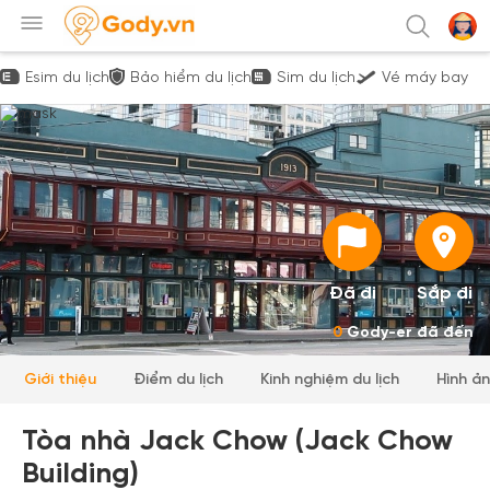
Esim du lịch
Bảo hiểm du lịch
Sim du lịch
Vé máy bay
Đã đi
Sắp đi
0
Gody-er đã đến
Giới thiệu
Điểm du lịch
Kinh nghiệm du lịch
Hình ả
Tòa nhà Jack Chow (Jack Chow
Building)