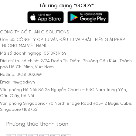
Tải ứng dụng "GODY"
CÔNG TY CỔ PHẦN G SOLUTIONS
(Tên cũ: CÔNG TY CP TƯ VẤN ĐẦU TƯ VÀ PHÁT TRIỂN GIẢI PHÁP
THƯƠNG MẠI VIỆT NAM)
Mã số doanh nghiệp: 0310931464
Địa chỉ trụ sở chính: 2/24 Đoàn Thị Điểm, Phường Cầu Kiệu, Thành
phố Hồ Chí Minh, Việt Nam
Hotline: 0938.002.969
Email: hi@gody.vn
Văn phòng Hà Nội: Số 25 Nguyễn Chánh – B3C Nam Trung Yên,
Cầu Giấy, Hà Nội
Văn phòng Singapore: 470 North Bridge Road #05-12 Bugis Cube,
Singapore (188735)
Phương thức thanh toán