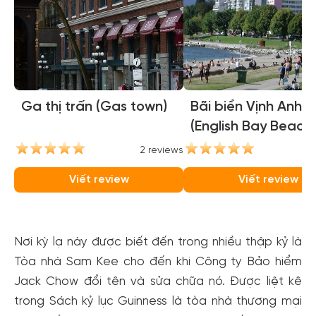
Ga thị trấn (Gas town)
Bãi biển Vịnh Anh
(English Bay Beach)
2 reviews
2
Viết review
Viết review
Nơi kỳ lạ này được biết đến trong nhiều thập kỷ là
Tòa nhà Sam Kee cho đến khi Công ty Bảo hiểm
Jack Chow đổi tên và sửa chữa nó. Được liệt kê
trong Sách kỷ lục Guinness là tòa nhà thương mại