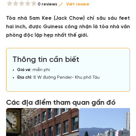
0 reviews
Viết review
Tòa nhà Sam Kee (Jack Chow) chỉ sâu sáu feet
hai inch, được Guiness công nhận là tòa nhà văn
phòng độc lập hẹp nhất thế giới.
Thông tin cần biết
Giá vé:
miễn phí
Địa chỉ:
8 W đường Pender- Khu phố Tàu
Các địa điểm tham quan gần đó