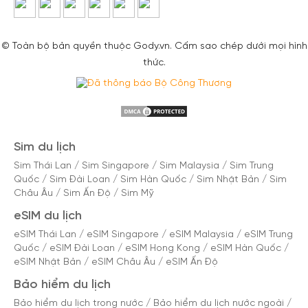
© Toàn bộ bản quyền thuộc Gody.vn. Cấm sao chép dưới mọi hình
thức.
Sim du lịch
Sim Thái Lan
/
Sim Singapore
/
Sim Malaysia
/
Sim Trung
Quốc
/
Sim Đài Loan
/
Sim Hàn Quốc
/
Sim Nhật Bản
/
Sim
Châu Âu
/
Sim Ấn Độ
/
Sim Mỹ
eSIM du lịch
eSIM Thái Lan
/
eSIM Singapore
/
eSIM Malaysia
/
eSIM Trung
Quốc
/
eSIM Đài Loan
/
eSIM Hong Kong
/
eSIM Hàn Quốc
/
eSIM Nhật Bản
/
eSIM Châu Âu
/
eSIM Ấn Độ
Bảo hiểm du lịch
Bảo hiểm du lịch trong nước
/
Bảo hiểm du lịch nước ngoài
/