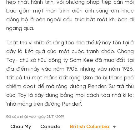
hẹp nhất hành tinh, với phương pháp tiếp cận mới
bao gồm một màn trình diễn ánh sáng âm nhạc
đồng bộ ở bên ngoài cấu trúc bắt mắt khi bạn đi
ngang qua.
Thật thú vị khi biết rằng tòa nhà thế kỷ này tồn tại ở
đây là kết quả của một cuộc tranh chấp. Chang
Toy- chủ sở hữu công ty Sam Kee đã mua đất tại
địa điểm này vào năm 1906, nhưng vào năm 1926,
tất cả trừ một mảnh đất rộng 1,8m đã bị thành phố
Tạo tài khoản nhanh - nhận nhiều ưu
chiếm đoạt để mở rộng đường Pender. Sự trả thù
đãi!
của Toy là xây dựng bằng mọi cách tòa nhà kì lạ:
Tạo tài khoản để có thể
nhận ngay các ưu đãi
hấp dẫn
'nhà mỏng trên đường Pender'.
dành cho thành viên đến từ các đối tác của Gody.vn dành
cho cộng đồng.
Đã cập nhật vào ngày 21/11/2019
Châu Mỹ
Canada
British Columbia
Đăng ký
Hoặc đăng nhập bằng