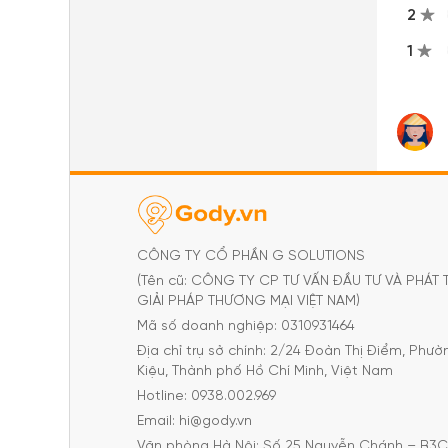
2
1
CÔNG TY CỔ PHẦN G SOLUTIONS
(Tên cũ: CÔNG TY CP TƯ VẤN ĐẦU TƯ VÀ PHÁT 
GIẢI PHÁP THƯƠNG MẠI VIỆT NAM)
Mã số doanh nghiệp: 0310931464
Địa chỉ trụ sở chính: 2/24 Đoàn Thị Điểm, Phư
Kiệu, Thành phố Hồ Chí Minh, Việt Nam
Hotline: 0938.002.969
Email: hi@gody.vn
Văn phòng Hà Nội: Số 25 Nguyễn Chánh – B3