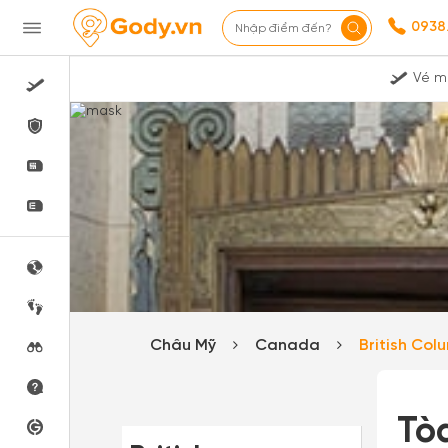
0938
Nhập điểm đến?
Vé m
Châu Mỹ
Canada
British Co
Tòa