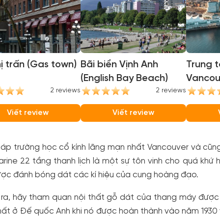
ị trấn (Gas town)
Bãi biển Vịnh Anh
Trung t
(English Bay Beach)
Vancou
2 reviews
2 reviews
Conven
Viết review
Viết review
áp trường học cổ kính lãng mạn nhất Vancouver và cũng 
rine 22 tầng thanh lịch là một sự tôn vinh cho quá khứ
ợc đánh bóng dát các kí hiệu của cung hoàng đạo.
 ra, hãy tham quan nội thất gỗ dát của thang máy được
ất ở Đế quốc Anh khi nó được hoàn thành vào năm 1930 