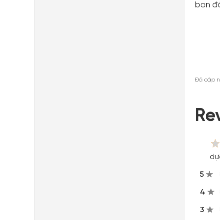
ban đầ
Đã cập n
Re
dự
5
4
3