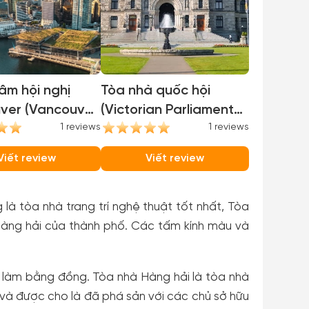
âm hội nghị
Tòa nhà quốc hội
ver (Vancouver
(Victorian Parliament
tion Center)
1 reviews
Building)
1 reviews
Viết review
Viết review
là tòa nhà trang trí nghệ thuật tốt nhất, Tòa
 hàng hải của thành phố. Các tấm kính màu và
 làm bằng đồng. Tòa nhà Hàng hải là tòa nhà
và được cho là đã phá sản với các chủ sở hữu