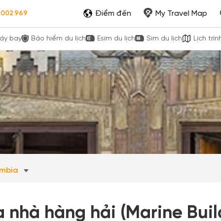
Điểm đến
My Travel Map
.002.969
áy bay
Bảo hiểm du lịch
Esim du lịch
Sim du lịch
Lịch trìn
lumbia
 nhà hàng hải (Marine Buil