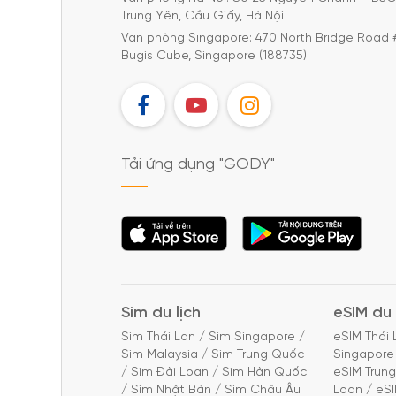
Trung Yên, Cầu Giấy, Hà Nội
Văn phòng Singapore: 470 North Bridge Road 
Bugis Cube, Singapore (188735)
FB
YT
IG
Tải ứng dụng "GODY"
Tải ứng dụng
Tải ứng dụng
"GODY"
"GODY"
Sim du lịch
eSIM du 
Sim Thái Lan
/
Sim Singapore
/
eSIM Thái 
Sim Malaysia
/
Sim Trung Quốc
Singapore
/
Sim Đài Loan
/
Sim Hàn Quốc
eSIM Trun
/
Sim Nhật Bản
/
Sim Châu Âu
Loan
/
eS