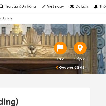
Tra cứu đơn hàng
Viết ngay
Du Lịch
Thô
h du lịch
Đã đi
Sắp đi
0
Gody-er đã đến
ding)