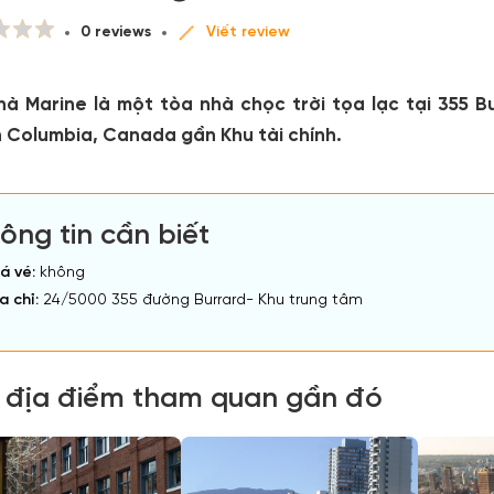
0 reviews
Viết review
hà Marine là một tòa nhà chọc trời tọa lạc tại 355 
h Columbia, Canada gần Khu tài chính.
ông tin cần biết
á vé:
không
a chỉ:
24/5000 355 đường Burrard- Khu trung tâm
 địa điểm tham quan gần đó