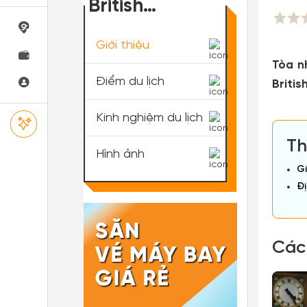
British
Columbia
Giới thiệu
Tòa n
Điểm du lịch
Britis
Kinh nghiệm du lịch
Th
Hình ảnh
Gi
Đị
Các