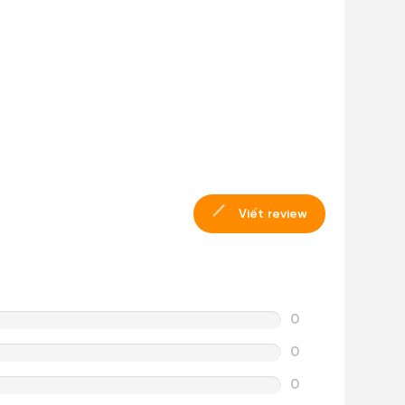
Viết review
0
0
0