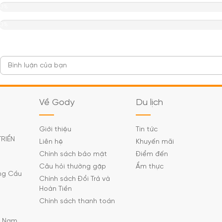
0%
0%
Về Gody
Du lịch
Giới thiệu
Tin tức
TRIỂN
Liên hệ
Khuyến mãi
Chính sách bảo mật
Điểm đến
Câu hỏi thường gặp
Ẩm thực
ờng Cầu
Chính sách Đổi Trả và
Hoàn Tiền
Chính sách thanh toán
C Nam