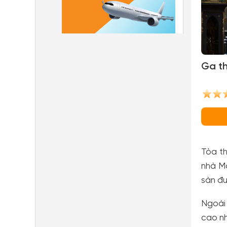
Ga th
Tòa th
nhà Ma
sàn đư
Ngoài
cao nh