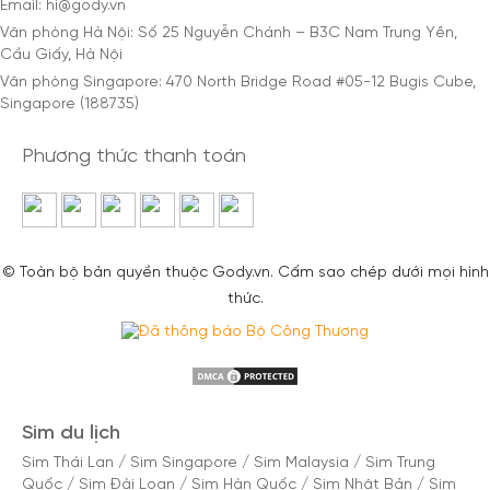
Email: hi@gody.vn
Văn phòng Hà Nội: Số 25 Nguyễn Chánh – B3C Nam Trung Yên,
Cầu Giấy, Hà Nội
Văn phòng Singapore: 470 North Bridge Road #05-12 Bugis Cube,
Singapore (188735)
Phương thức thanh toán
© Toàn bộ bản quyền thuộc Gody.vn. Cấm sao chép dưới mọi hình
thức.
Sim du lịch
Sim Thái Lan
/
Sim Singapore
/
Sim Malaysia
/
Sim Trung
Quốc
/
Sim Đài Loan
/
Sim Hàn Quốc
/
Sim Nhật Bản
/
Sim