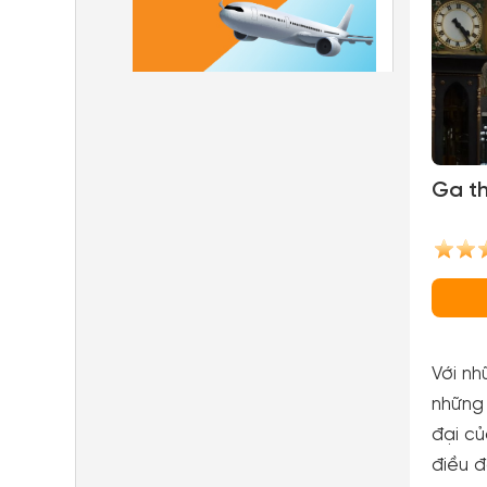
Ga th
Với nh
những 
đại củ
điều đ