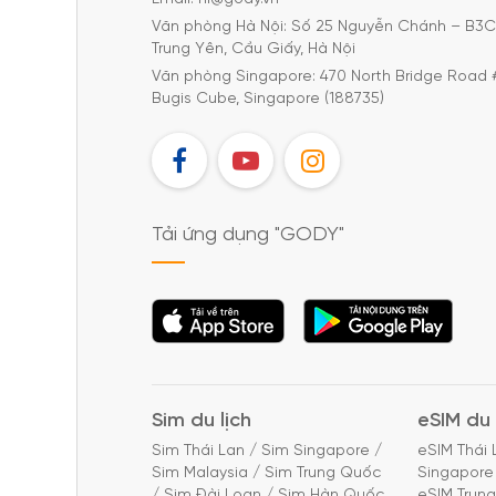
Văn phòng Hà Nội: Số 25 Nguyễn Chánh – B3
Trung Yên, Cầu Giấy, Hà Nội
Văn phòng Singapore: 470 North Bridge Road 
Bugis Cube, Singapore (188735)
FB
YT
IG
Tải ứng dụng "GODY"
Tải ứng dụng
Tải ứng dụng
"GODY"
"GODY"
Sim du lịch
eSIM du 
Sim Thái Lan
/
Sim Singapore
/
eSIM Thái 
Sim Malaysia
/
Sim Trung Quốc
Singapore
/
Sim Đài Loan
/
Sim Hàn Quốc
eSIM Trun