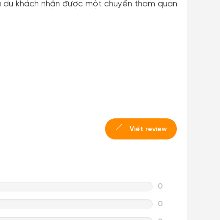
 cả du khách nhận được một chuyến tham quan
Viết review
0
0