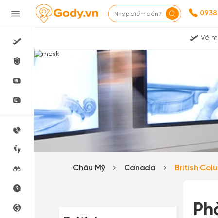
0938
Nhập điểm đến?
Vé m
Châu Mỹ
Canada
British Co
Ph