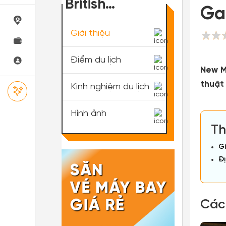
British
Gal
Columbia
Giới thiệu
Điểm du lịch
New M
thuật 
Kinh nghiệm du lịch
Hình ảnh
Th
Gi
Đị
Các