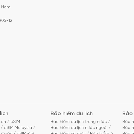
C Nam
#05-12
lịch
Bảo hiểm du lịch
Bảo 
Lan
/
eSIM
Bảo hiểm du lịch trong nước
/
Bảo h
/
eSIM Malaysia
/
Bảo hiểm du lịch nước ngoài
/
Bảo h
g Quốc
/
eSIM Đài
Bảo hiểm xe máy
/
Bảo hiểm ô
Bảo h