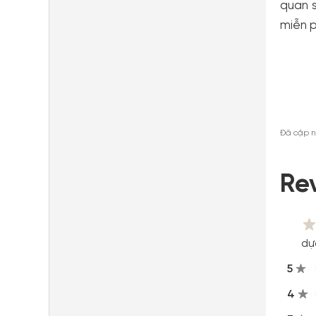
quan s
miễn p
Đã cập n
Re
dự
5
4