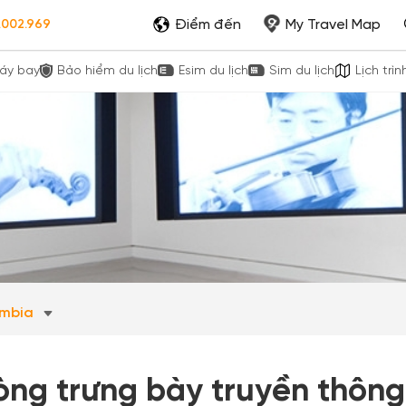
Điểm đến
My Travel Map
.002.969
áy bay
Bảo hiểm du lịch
Esim du lịch
Sim du lịch
Lịch trìn
lumbia
òng trưng bày truyền thôn