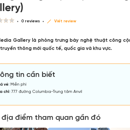
lery)
0 reviews
Viết review
edia Gallery là phòng trưng bày nghệ thuật công cộ
truyền thông mới quốc tế, quốc gia và khu vực.
ông tin cần biết
á vé:
Miễn phí
a chỉ:
777 đường Columbia-Trung tâm Anvil
 địa điểm tham quan gần đó