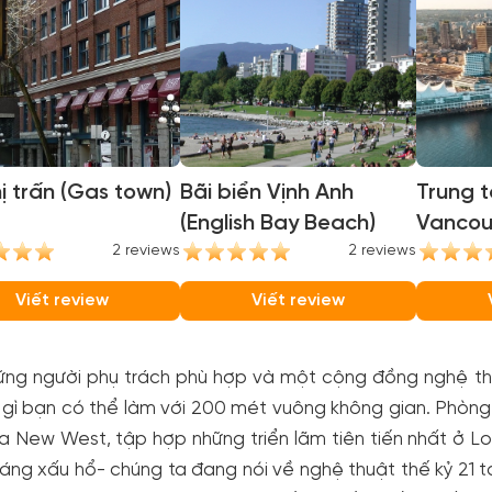
ị trấn (Gas town)
Bãi biển Vịnh Anh
Trung t
(English Bay Beach)
Vancou
2 reviews
2 reviews
Conven
Viết review
Viết review
ững người phụ trách phù hợp và một cộng đồng nghệ thuậ
gì bạn có thể làm với 200 mét vuông không gian. Phòng 
a New West, tập hợp những triển lãm tiên tiến nhất ở L
áng xấu hổ- chúng ta đang nói về nghệ thuật thế kỷ 21 to