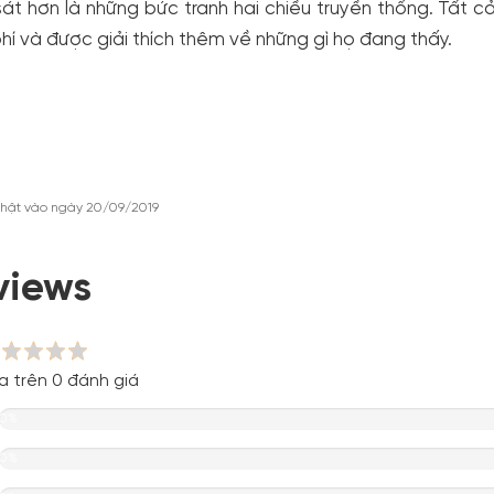
át hơn là những bức tranh hai chiều truyền thống. Tất
hí và được giải thích thêm về những gì họ đang thấy.
hật vào ngày 20/09/2019
views
a trên 0 đánh giá
0%
0%