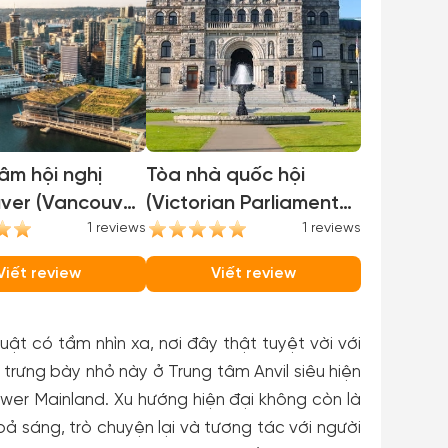
âm hội nghị
Tòa nhà quốc hội
ver (Vancouver
(Victorian Parliament
tion Center)
1 reviews
Building)
1 reviews
Viết review
Viết review
t có tầm nhìn xa, nơi đây thật tuyệt vời với
trưng bày nhỏ này ở Trung tâm Anvil siêu hiện
ower Mainland. Xu hướng hiện đại không còn là
ả sáng, trò chuyện lại và tương tác với người