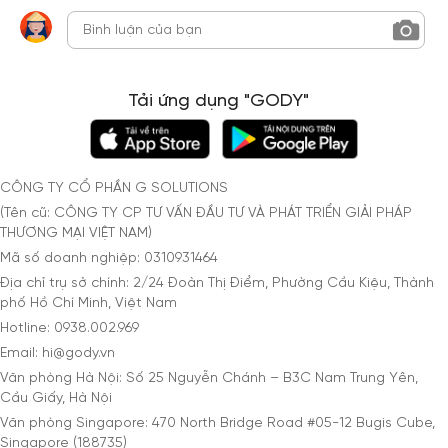
Tải ứng dụng "GODY"
CÔNG TY CỔ PHẦN G SOLUTIONS
(Tên cũ: CÔNG TY CP TƯ VẤN ĐẦU TƯ VÀ PHÁT TRIỂN GIẢI PHÁP
THƯƠNG MẠI VIỆT NAM)
Mã số doanh nghiệp: 0310931464
Địa chỉ trụ sở chính: 2/24 Đoàn Thị Điểm, Phường Cầu Kiệu, Thành
phố Hồ Chí Minh, Việt Nam
Hotline: 0938.002.969
Email: hi@gody.vn
Văn phòng Hà Nội: Số 25 Nguyễn Chánh – B3C Nam Trung Yên,
Cầu Giấy, Hà Nội
Văn phòng Singapore: 470 North Bridge Road #05-12 Bugis Cube,
Singapore (188735)