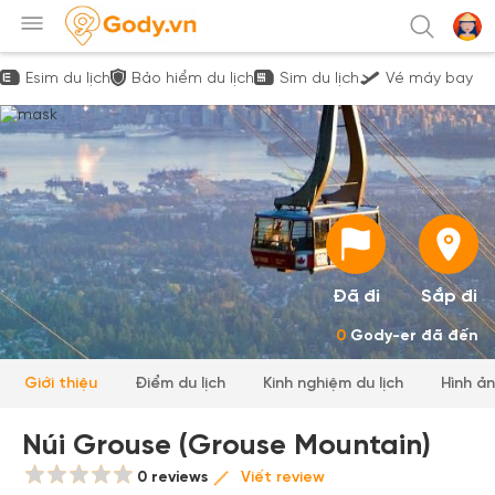
Esim du lịch
Bảo hiểm du lịch
Sim du lịch
Vé máy bay
Đã đi
Sắp đi
0
Gody-er đã đến
Giới thiệu
Điểm du lịch
Kinh nghiệm du lịch
Hình ả
Núi Grouse (Grouse Mountain)
0 reviews
Viết review