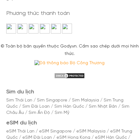
Phương thức thanh toán
© Toàn bộ bản quyền thuộc Gody.vn. Cấm sao chép dưới mọi hình
thức.
Sim du lịch
Sim Thái Lan
/
Sim Singapore
/
Sim Malaysia
/
Sim Trung
Quốc
/
Sim Đài Loan
/
Sim Hàn Quốc
/
Sim Nhật Bản
/
Sim
Châu Âu
/
Sim Ấn Độ
/
Sim Mỹ
eSIM du lịch
eSIM Thái Lan
/
eSIM Singapore
/
eSIM Malaysia
/
eSIM Trung
Quốc
/
eSIM Đài Loan
/
eSIM Hong Kong
/
eSIM Hàn Quốc
/