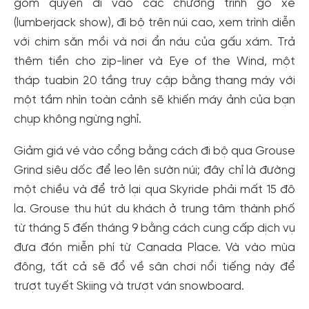
gồm quyền đi vào các chương trình gỗ xẻ
(lumberjack show), đi bộ trên núi cao, xem trình diễn
với chim săn mồi và nơi ẩn náu của gấu xám. Trả
thêm tiền cho zip-liner và Eye of the Wind, một
tháp tuabin 20 tầng truy cập bằng thang máy với
một tầm nhìn toàn cảnh sẽ khiến máy ảnh của bạn
chụp không ngừng nghỉ.
Giảm giá vé vào cổng bằng cách đi bộ qua Grouse
Grind siêu dốc để leo lên sườn núi; đây chỉ là đường
một chiều và để trở lại qua Skyride phải mất 15 đô
la. Grouse thu hút du khách ở trung tâm thành phố
Tạo tài khoản nhanh - nhận nhiều ưu
từ tháng 5 đến tháng 9 bằng cách cung cấp dịch vụ
đãi!
đưa đón miễn phí từ Canada Place. Và vào mùa
Tạo tài khoản để có thể
nhận ngay các ưu đãi
hấp dẫn
đông, tất cả sẽ đổ về sân chơi nổi tiếng này để
dành cho thành viên đến từ các đối tác của Gody.vn dành
trượt tuyết Skiing và trượt ván snowboard.
cho cộng đồng.