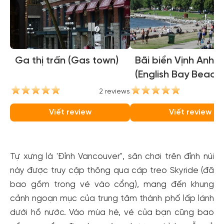
Ga thị trấn (Gas town)
Bãi biển Vịnh Anh
(English Bay Beach)
2 reviews
2
Viết review
Viết review
Tự xưng là 'Đỉnh Vancouver", sân chơi trên đỉnh núi
này được truy cập thông qua cáp treo Skyride (đã
bao gồm trong vé vào cổng), mang đến khung
cảnh ngoạn mục của trung tâm thành phố lấp lánh
dưới hồ nước. Vào mùa hè, vé của bạn cũng bao