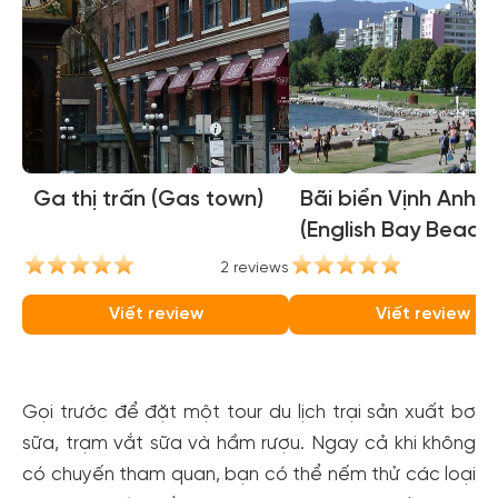
Ga thị trấn (Gas town)
Bãi biển Vịnh Anh
(English Bay Beach)
2 reviews
2
Viết review
Viết review
Gọi trước để đặt một tour du lịch trại sản xuất bơ
sữa, trạm vắt sữa và hầm rượu. Ngay cả khi không
có chuyến tham quan, bạn có thể nếm thử các loại