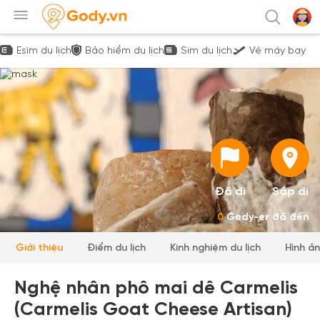
Esim du lịch
Bảo hiểm du lịch
Sim du lịch
Vé máy bay
Đã đi
Sắp đi
0
Gody-er đã đến
Giới thiệu
Điểm du lịch
Kinh nghiệm du lịch
Hình ả
Nghệ nhân phô mai dê Carmelis
(Carmelis Goat Cheese Artisan)