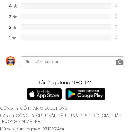
0
4
0%
0
3
0%
0
2
0%
0
1
0%
Tải ứng dụng "GODY"
CÔNG TY CỔ PHẦN G SOLUTIONS
(Tên cũ: CÔNG TY CP TƯ VẤN ĐẦU TƯ VÀ PHÁT TRIỂN GIẢI PHÁP
THƯƠNG MẠI VIỆT NAM)
Mã số doanh nghiệp: 0310931464