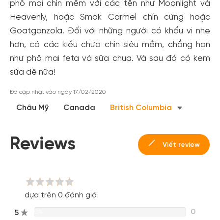
phô mai chín mềm với các tên như Moonlight và
Heavenly, hoặc Smok Carmel chín cứng hoặc
Goatgonzola. Đối với những người có khẩu vị nhẹ
hơn, có các kiểu chưa chín siêu mềm, chẳng hạn
như phô mai feta và sữa chua. Và sau đó có kem
sữa dê nữa!
Tạo tài khoản nhanh - nhận nhiều ưu
Đã cập nhật vào ngày 17/02/2020
đãi!
Châu Mỹ
Canada
British Columbia
Tạo tài khoản để có thể
nhận ngay các ưu đãi
hấp dẫn
dành cho thành viên đến từ các đối tác của Gody.vn dành
cho cộng đồng.
Reviews
Viết review
Đăng ký
Hoặc đăng nhập bằng
Đăng nhập Facebook
Đăng nhập Google
dựa trên 0 đánh giá
0
5
0%