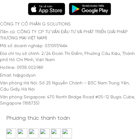
CÔNG TY CỔ PHẦN G SOLUTIONS
(Tên cũ: CÔNG TY CP TƯ VẤN ĐẦU TƯ VÀ PHÁT TRIỂN GIẢI PHÁP
THƯƠNG MẠI VIỆT NAM)
Mã số doanh nghiệp: 0310931464
Địa chỉ trụ sở chính: 2/24 Đoàn Thị Điểm, Phường Cầu Kiệu, Thành
phố Hồ Chí Minh, Việt Nam
Hotline: 0938.002.969
Email: hi@gody.vn
Văn phòng Hà Nội: Số 25 Nguyễn Chánh – B3C Nam Trung Yên,
Cầu Giấy, Hà Nội
Văn phòng Singapore: 470 North Bridge Road #05-12 Bugis Cube,
Singapore (188735)
Phương thức thanh toán