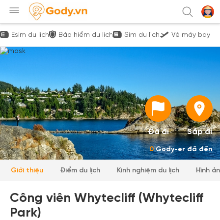
Esim du lịch
Bảo hiểm du lịch
Sim du lịch
Vé máy bay
Đã đi
Sắp đi
0
Gody-er đã đến
Giới thiệu
Điểm du lịch
Kinh nghiệm du lịch
Hình ả
Công viên Whytecliff (Whytecliff
Park)