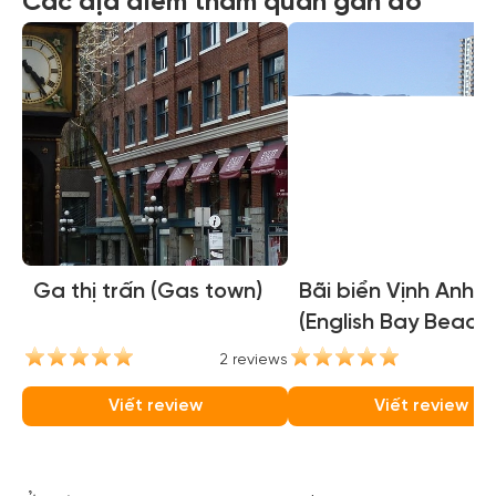
Các địa điểm tham quan gần đó
Ga thị trấn (Gas town)
Bãi biển Vịnh Anh
(English Bay Beach)
2 reviews
2
Viết review
Viết review