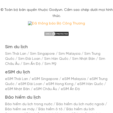
© Toàn bộ bản quyền thuộc Gody.vn. Cấm sao chép dưới mọi hình
thức.
Sim du lịch
Sim Thái Lan
/
Sim Singapore
/
Sim Malaysia
/
Sim Trung
Quốc
/
Sim Đài Loan
/
Sim Hàn Quốc
/
Sim Nhật Bản
/
Sim
Châu Âu
/
Sim Ấn Độ
/
Sim Mỹ
eSIM du lịch
eSIM Thái Lan
/
eSIM Singapore
/
eSIM Malaysia
/
eSIM Trung
Quốc
/
eSIM Đài Loan
/
eSIM Hong Kong
/
eSIM Hàn Quốc
/
eSIM Nhật Bản
/
eSIM Châu Âu
/
eSIM Ấn Độ
Bảo hiểm du lịch
Bảo hiểm du lịch trong nước
/
Bảo hiểm du lịch nước ngoài
/
Bảo hiểm xe máy
/
Bảo hiểm ô tô
/
Bảo hiểm du lịch