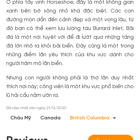
Ở phía tây vịnh Horseshoe, đây là một không gian
xanh bên bờ sông nhỏ khá đặc biệt. Các con
đường mòn dẫn đến cảnh đẹp và một vọng lâu, từ
đó bạn có thể xem lưu lượng tàu Burrard Inlet. Bãi
đá là một nơi tuyệt vời để đi lướt qua những tảng
đá lớn nhô ra khỏi bãi biển. Đây cũng là một trong
những điểm lặn yêu thích của khu vực dành cho
người hâm mộ lặn biển.
Nhưng con người không phải là thợ lặn duy nhất
Tạo tài khoản nhanh - nhận nhiều ưu
thích nơi này; công viên là một khu vực phổ biến cho
đãi!
lũ hải cẩu nằm ườn ra.
Tạo tài khoản để có thể
nhận ngay các ưu đãi
hấp dẫn
dành cho thành viên đến từ các đối tác của Gody.vn dành
Đã cập nhật vào ngày 21/12/2020
cho cộng đồng.
Châu Mỹ
Canada
British Columbia
Đăng ký
Hoặc đăng nhập bằng