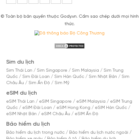
© Toàn bộ bản quyền thuộc Gody.vn. Cấm sao chép dưới mọi hình
thức.
Sim du lịch
Sim Thái Lan
/
Sim Singapore
/
Sim Malaysia
/
Sim Trung
Quốc
/
Sim Đài Loan
/
Sim Hàn Quốc
/
Sim Nhật Bản
/
Sim
Châu Âu
/
Sim Ấn Độ
/
Sim Mỹ
eSIM du lịch
eSIM Thái Lan
/
eSIM Singapore
/
eSIM Malaysia
/
eSIM Trung
Quốc
/
eSIM Đài Loan
/
eSIM Hong Kong
/
eSIM Hàn Quốc
/
eSIM Nhật Bản
/
eSIM Châu Âu
/
eSIM Ấn Độ
Bảo hiểm du lịch
Bảo hiểm du lịch trong nước
/
Bảo hiểm du lịch nước ngoài
/
Bảo hiểm xe máy
/
Bảo hiểm ô tô
/
Bảo hiểm du lịch