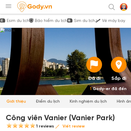
Esim du lịch
Bảo hiểm du lịch
Sim du lịch
Vé máy bay
Đã đi
Sắp đi
1
Gody-er đã đến
Giới thiệu
Điểm du lịch
Kinh nghiệm du lịch
Hình ả
Công viên Vanier (Vanier Park)
1 reviews
Viết review