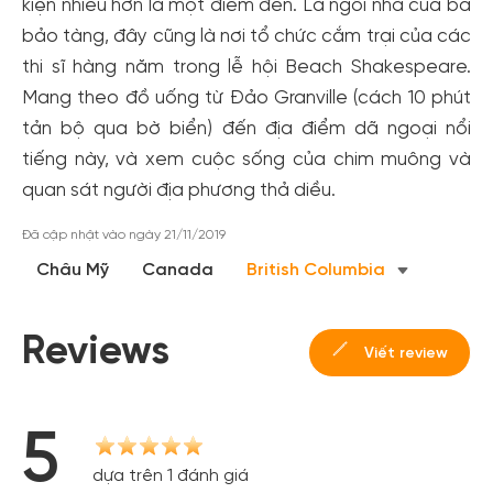
kiện nhiều hơn là một điểm đến. Là ngôi nhà của ba
bảo tàng, đây cũng là nơi tổ chức cắm trại của các
thi sĩ hàng năm trong lễ hội Beach Shakespeare.
Mang theo đồ uống từ Đảo Granville (cách 10 phút
tản bộ qua bờ biển) đến địa điểm dã ngoại nổi
tiếng này, và xem cuộc sống của chim muông và
quan sát người địa phương thả diều.
Đã cập nhật vào ngày 21/11/2019
Châu Mỹ
Canada
British Columbia
Tạo tài khoản nhanh - nhận nhiều ưu
đãi!
Reviews
Viết review
Tạo tài khoản để có thể
nhận ngay các ưu đãi
hấp dẫn
dành cho thành viên đến từ các đối tác của Gody.vn dành
cho cộng đồng.
5
Đăng ký
dựa trên 1 đánh giá
Hoặc đăng nhập bằng