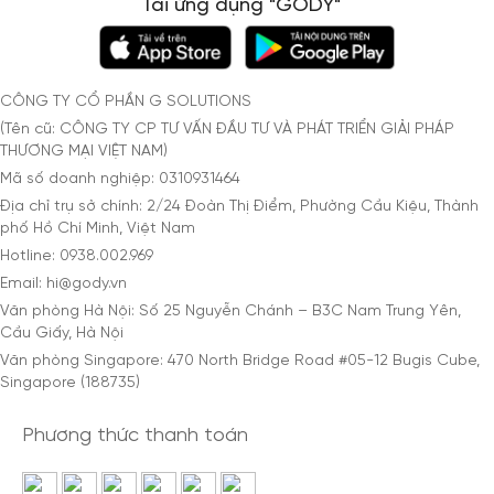
Tải ứng dụng "GODY"
CÔNG TY CỔ PHẦN G SOLUTIONS
(Tên cũ: CÔNG TY CP TƯ VẤN ĐẦU TƯ VÀ PHÁT TRIỂN GIẢI PHÁP
THƯƠNG MẠI VIỆT NAM)
Mã số doanh nghiệp: 0310931464
Địa chỉ trụ sở chính: 2/24 Đoàn Thị Điểm, Phường Cầu Kiệu, Thành
phố Hồ Chí Minh, Việt Nam
Hotline: 0938.002.969
Email: hi@gody.vn
Văn phòng Hà Nội: Số 25 Nguyễn Chánh – B3C Nam Trung Yên,
Cầu Giấy, Hà Nội
Văn phòng Singapore: 470 North Bridge Road #05-12 Bugis Cube,
Singapore (188735)
Phương thức thanh toán