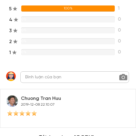
Đăng nhập Facebook
Đăng nhập Google
1
5
100%
0
4
0%
0
3
0%
0
2
0%
0
1
0%
Chuong Tran Huu
2019-12-08 22:10:07