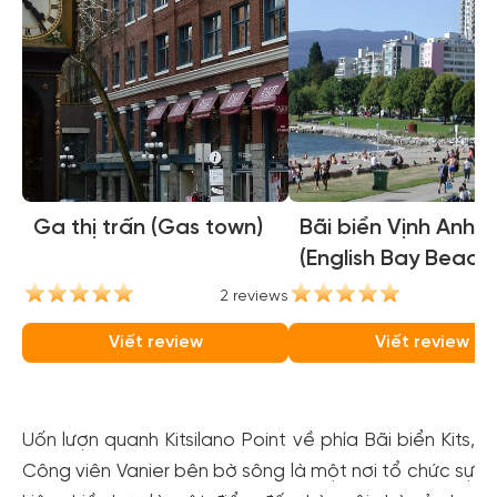
Ga thị trấn (Gas town)
Bãi biển Vịnh Anh
(English Bay Beach)
2 reviews
2
Viết review
Viết review
Uốn lượn quanh Kitsilano Point về phía Bãi biển Kits,
Công viên Vanier bên bờ sông là một nơi tổ chức sự