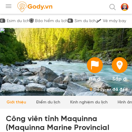
Esim du lịch
Bảo hiểm du lịch
Sim du lịch
Vé máy bay
Đã đi
Sắp đi
0
Gody-er đã đến
Giới thiệu
Điểm du lịch
Kinh nghiệm du lịch
Hình ả
Công viên tỉnh Maquinna
(Maquinna Marine Provincial