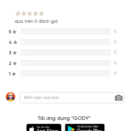
dựa trên 0 đánh giá
0
5
0%
0
4
0%
0
3
0%
0
2
0%
0
1
0%
Tải ứng dụng "GODY"