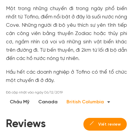
Một trong những chuyến đi trong ngày phổ biến
nhất từ Tofino, điểm nổi bật ở đây là suối nước nóng
Cove. Những người đi bộ yêu thích sự yên tĩnh tiếp
cận công viên bằng thuyền Zodiac hoặc thủy phi
cơ, ngắm nhìn cá voi và những sinh vật biển khác
trên đường đi. Từ bến thuyền, đi 2km từ lối đi bộ dẫn
đến các hồ nước nóng tự nhiên.
Tạo tài khoản nhanh - nhận nhiều ưu
Hầu hết các doanh nghiệp ở Tofino có thể tổ chức
đãi!
một chuyến đi ở đây.
Tạo tài khoản để có thể
nhận ngay các ưu đãi
hấp dẫn
Đã cập nhật vào ngày 06/12/2019
dành cho thành viên đến từ các đối tác của Gody.vn dành
Châu Mỹ
Canada
cho cộng đồng.
British Columbia
Đăng ký
Reviews
Hoặc đăng nhập bằng
Viết review
Đăng nhập Facebook
Đăng nhập Google