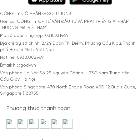
CÔNG TY CỔ PHẦN G SOLUTIONS
(Tên cũ: CÔNG TY CP TƯ VẤN ĐẦU TƯ VÀ PHÁT TRIỂN GIẢI PHÁP
THƯƠNG MẠI VIỆT NAM)
Mã số doanh nghiệp: 0310931464
Địa chỉ trụ sở chính: 2/24 Đoàn Thị Điểm, Phường Cầu Kiệu, Thành
phố Hồ Chí Minh, Việt Nam
Hotline: 0938.002.969
Email: hi@gody.vn
Văn phòng Hà Nội: Số 25 Nguyễn Chánh – B3C Nam Trung Yên,
Cầu Giấy, Hà Nội
Văn phòng Singapore: 470 North Bridge Road #05-12 Bugis Cube,
Singapore (188735)
Phương thức thanh toán