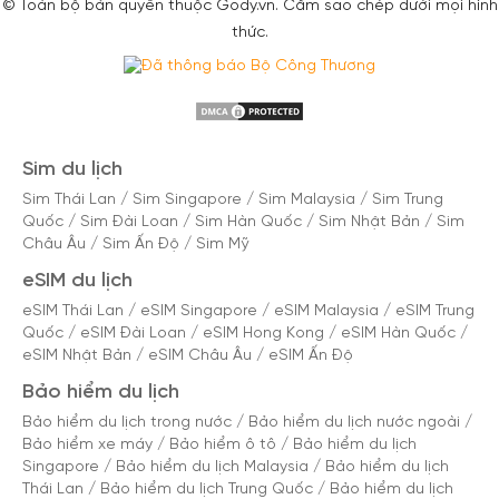
© Toàn bộ bản quyền thuộc Gody.vn. Cấm sao chép dưới mọi hình
thức.
Sim du lịch
Sim Thái Lan
/
Sim Singapore
/
Sim Malaysia
/
Sim Trung
Quốc
/
Sim Đài Loan
/
Sim Hàn Quốc
/
Sim Nhật Bản
/
Sim
Châu Âu
/
Sim Ấn Độ
/
Sim Mỹ
eSIM du lịch
eSIM Thái Lan
/
eSIM Singapore
/
eSIM Malaysia
/
eSIM Trung
Quốc
/
eSIM Đài Loan
/
eSIM Hong Kong
/
eSIM Hàn Quốc
/
eSIM Nhật Bản
/
eSIM Châu Âu
/
eSIM Ấn Độ
Bảo hiểm du lịch
Bảo hiểm du lịch trong nước
/
Bảo hiểm du lịch nước ngoài
/
Bảo hiểm xe máy
/
Bảo hiểm ô tô
/
Bảo hiểm du lịch
Singapore
/
Bảo hiểm du lịch Malaysia
/
Bảo hiểm du lịch
Thái Lan
/
Bảo hiểm du lịch Trung Quốc
/
Bảo hiểm du lịch