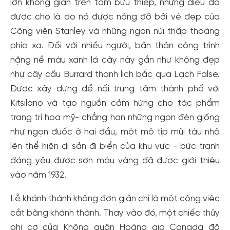
lớn không gian trên tấm bưu thiếp, nhưng điều đó
được cho là do nó được nâng đỡ bởi vẻ đẹp của
Công viên Stanley và những ngọn núi thấp thoáng
phía xa. Đối với nhiều người, bản thân công trình
nặng nề màu xanh lá cây này gần như không đẹp
như cây cầu Burrard thanh lịch bắc qua Lạch False.
Được xây dựng để nối trung tâm thành phố với
Kitsilano và tạo nguồn cảm hứng cho tác phẩm
trang trí hoa mỹ- chẳng hạn những ngọn đèn giống
như ngọn đuốc ở hai đầu, một mô típ mũi tàu nhô
lên thể hiện di sản đi biển của khu vực - bức tranh
đáng yêu được sơn màu vàng đã được giới thiệu
vào năm 1932.
Tạo tài khoản nhanh - nhận nhiều ưu
Lễ khánh thành không đơn giản chỉ là một công việc
đãi!
cắt băng khánh thành. Thay vào đó, một chiếc thủy
Tạo tài khoản để có thể
nhận ngay các ưu đãi
hấp dẫn
phi cơ của Không quân Hoàng gia Canada đã