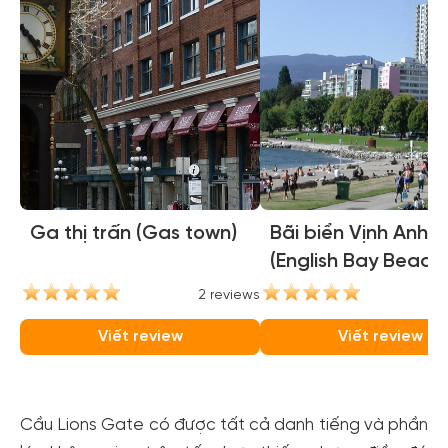
Ga thị trấn (Gas town)
Bãi biển Vịnh Anh
(English Bay Beach)
2 reviews
2
Viết review
Viết review
Cầu Lions Gate có được tất cả danh tiếng và phần