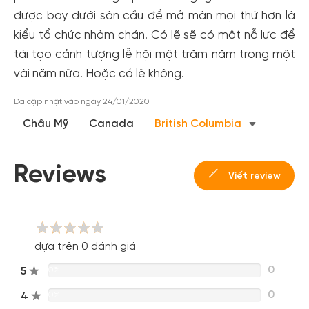
dành cho thành viên đến từ các đối tác của Gody.vn dành
được bay dưới sàn cầu để mở màn mọi thứ hơn là
cho cộng đồng.
kiểu tổ chức nhàm chán. Có lẽ sẽ có một nỗ lực để
Đăng ký
tái tạo cảnh tượng lễ hội một trăm năm trong một
Hoặc đăng nhập bằng
vài năm nữa. Hoặc có lẽ không.
Đăng nhập Facebook
Đăng nhập Google
Đã cập nhật vào ngày 24/01/2020
Châu Mỹ
Canada
British Columbia
Reviews
Viết review
dựa trên 0 đánh giá
0
5
0%
0
4
0%