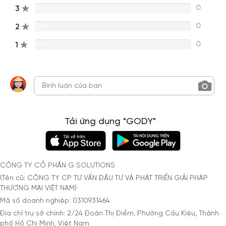
0
3
0%
0
2
0%
0
1
0%
Tải ứng dụng "GODY"
CÔNG TY CỔ PHẦN G SOLUTIONS
(Tên cũ: CÔNG TY CP TƯ VẤN ĐẦU TƯ VÀ PHÁT TRIỂN GIẢI PHÁP
THƯƠNG MẠI VIỆT NAM)
Mã số doanh nghiệp: 0310931464
Địa chỉ trụ sở chính: 2/24 Đoàn Thị Điểm, Phường Cầu Kiệu, Thành
phố Hồ Chí Minh, Việt Nam