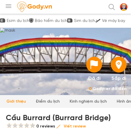
Esim du lịch
Bảo hiểm du lịch
Sim du lịch
Vé máy bay
Đã đi
Sắp đi
0
Gody-er đã đến
Giới thiệu
Điểm du lịch
Kinh nghiệm du lịch
Hình ả
Cầu Burrard (Burrard Bridge)
0 reviews
Viết review