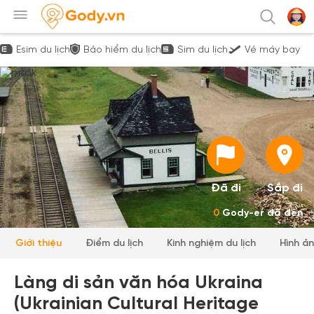
Esim du lịch
Bảo hiểm du lịch
Sim du lịch
Vé máy bay
Đã đi
Sắp đi
0
Gody-er đã đến
Giới thiệu
Điểm du lịch
Kinh nghiệm du lịch
Hình ả
Làng di sản văn hóa Ukraina
(Ukrainian Cultural Heritage