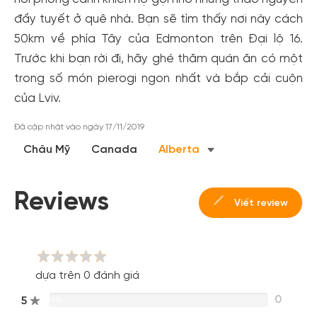
Tạo tài khoản để có thể
nhận ngay các ưu đãi
hấp dẫn
đầy tuyết ở quê nhà. Bạn sẽ tìm thấy nơi này cách
dành cho thành viên đến từ các đối tác của Gody.vn dành
cho cộng đồng.
50km về phía Tây của Edmonton trên Đại lộ 16.
Trước khi bạn rời đi, hãy ghé thăm quán ăn có một
Đăng ký
trong số món pierogi ngon nhất và bắp cải cuộn
Hoặc đăng nhập bằng
của Lviv.
Đăng nhập Facebook
Đăng nhập Google
Đã cập nhật vào ngày 17/11/2019
Châu Mỹ
Canada
Alberta
Reviews
Viết review
dựa trên 0 đánh giá
0
5
0%