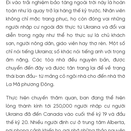
Đi vào trải nghiệm bảo tàng ngoài trời này là hoàn
toàn như là quay trở lại hàng thế kỷ trước. Nhân viên
không chỉ mặc trang phục, họ còn đóng vai những
người nhập cư ngoài đời thực từ Ukraina và đổi vai
diễn trong ngày như thể họ thực sự là chủ khách
sạn, người nông dân, giáo viên hay thợ rèn. Một số
chỉ nói tiếng Ukraina; số khác nói tiếng anh với trọng
âm nặng. Các tòa nhà đều nguyên bản, được
chuyển đến đây và được tân trang lại để về trạng
thái ban đầu- từ mảng cỏ ngôi nhà cho đến nhà thờ
La Mã phương Đông.
Thực hiện chuyến thăm quan, ban đang thể hiện
lòng thành kính tới 250,000 người nhập cư người
Ukraina đã đến Canada vào cuối thế kỷ 19 và đầu
Tạo tài khoản nhanh - nhận nhiều ưu
thế kỷ 20. Nhiều người định cư ở trung tâm Alberta,
đãi!
nơi phong cảnh khiến họ gợi nhớ những thảo nguyên