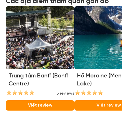
Các địa điểm tham quan gần đó
Trung tâm Banff (Banff
Hồ Moraine (Mengl
Centre)
Lake)
3 reviews
3
Viết review
Viết review