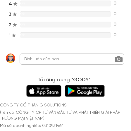
0
4
0%
0
3
0%
0
2
0%
0
1
0%
Tải ứng dụng "GODY"
CÔNG TY CỔ PHẦN G SOLUTIONS
(Tên cũ: CÔNG TY CP TƯ VẤN ĐẦU TƯ VÀ PHÁT TRIỂN GIẢI PHÁP
THƯƠNG MẠI VIỆT NAM)
Mã số doanh nghiệp: 0310931464