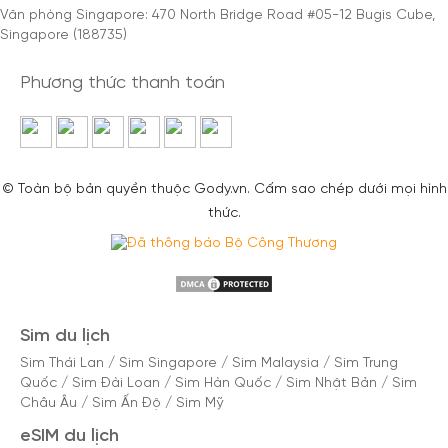
Văn phòng Singapore: 470 North Bridge Road #05-12 Bugis Cube,
Singapore (188735)
Phương thức thanh toán
© Toàn bộ bản quyền thuộc Gody.vn. Cấm sao chép dưới mọi hình
thức.
Sim du lịch
Sim Thái Lan
/
Sim Singapore
/
Sim Malaysia
/
Sim Trung
Quốc
/
Sim Đài Loan
/
Sim Hàn Quốc
/
Sim Nhật Bản
/
Sim
Châu Âu
/
Sim Ấn Độ
/
Sim Mỹ
eSIM du lịch