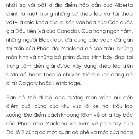
nhất so với bất kì địa điểm hấp dẫn của Alberta
chính là một trong những sự khéo léo và tài tháo
vát- là chìa khóa của di sản văn hóa của Các quốc
gia Đầu tiên (và của Canada). Qua hàng ngàn năm,
những người Blackfoot đã dùng các vách đá gần
thị trấn của Pháo đài Macleod để săn trâu. Những
màn hình và những bộ phim được trình bày đẹp tại
trung tâm diễn giải được xây dựng khéo léo trên
sườn đồi hoàn toàn là chuyến thăm quan đáng để
đi từ Calgary hoặc Lethbridge.
Bạn có thể đi bộ dọc đường mòn vách núi đến
Tạo tài khoản nhanh - nhận nhiều ưu
điểm cuối cùng của khu vực lái xe, nơi trâu lao
đãi!
xuống. Địa điểm cách khoảng 18km về phía tây bắc
Tạo tài khoản để có thể
nhận ngay các ưu đãi
hấp dẫn
của Pháo đào Macleod và 16km về phía tây của
dành cho thành viên đến từ các đối tác của Gody.vn dành
Đại lộ 2 cũng có một quán cà phê và một cửa hàng
cho cộng đồng.