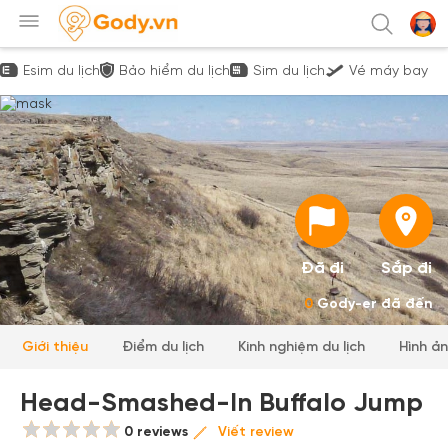
Esim du lịch
Bảo hiểm du lịch
Sim du lịch
Vé máy bay
Đã đi
Sắp đi
0
Gody-er đã đến
Giới thiệu
Điểm du lịch
Kinh nghiệm du lịch
Hình ả
Head-Smashed-In Buffalo Jump
0 reviews
Viết review