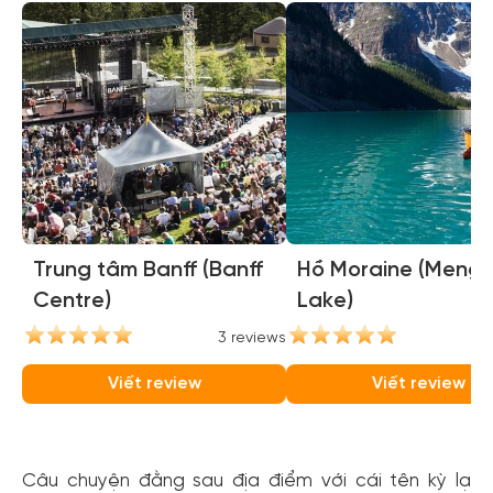
Trung tâm Banff (Banff
Hồ Moraine (Mengl
Centre)
Lake)
3 reviews
3
Viết review
Viết review
Câu chuyện đằng sau địa điểm với cái tên kỳ lạ