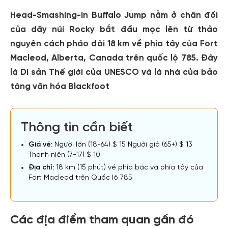
Head-Smashing-In Buffalo Jump nằm ở chân đồi
của dãy núi Rocky bắt đầu mọc lên từ thảo
nguyên cách pháo đài 18 km về phía tây của Fort
Macleod, Alberta, Canada trên quốc lộ 785. Đây
là Di sản Thế giới của UNESCO và là nhà của bảo
tàng văn hóa Blackfoot
Thông tin cần biết
Giá vé:
Người lớn (18-64) $ 15 Người già (65+) $ 13
Thanh niên (7-17) $ 10
Địa chỉ:
18 km (15 phút) về phía bắc và phía tây của
Fort Macleod trên Quốc lộ 785
Các địa điểm tham quan gần đó