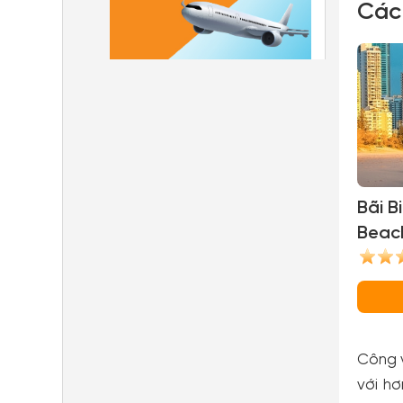
Các
Bãi B
Beach
Công v
với hơ