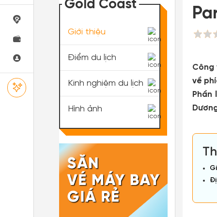
Gold Coast
Par
Giới thiệu
Điểm du lịch
Công 
về ph
Kinh nghiệm du lịch
Phần 
Dương
Hình ảnh
Th
Gi
Đị