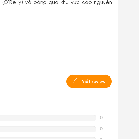
 (O'Reilly) và băng qua khu vực cao nguyên
Viết review
0
0