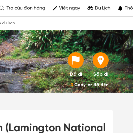
Tra cứu đơn hàng
Viết ngay
Du Lịch
Thô
h du lịch
Đã đi
Sắp đi
0
Gody-er đã đến
 (Lamington National