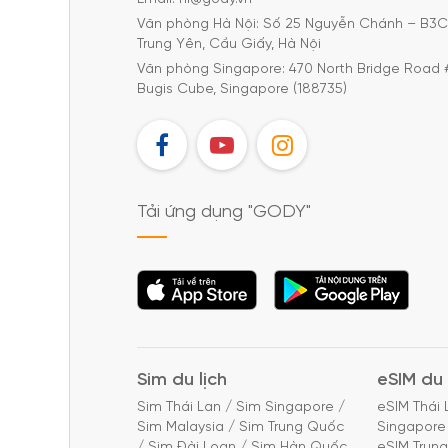
Văn phòng Hà Nội: Số 25 Nguyễn Chánh – B3
Trung Yên, Cầu Giấy, Hà Nội
Văn phòng Singapore: 470 North Bridge Road 
Bugis Cube, Singapore (188735)
FB
YT
IG
Tải ứng dụng "GODY"
Tải ứng dụng
Tải ứng dụng
"GODY"
"GODY"
Sim du lịch
eSIM du 
Sim Thái Lan
/
Sim Singapore
/
eSIM Thái 
Sim Malaysia
/
Sim Trung Quốc
Singapore
/
Sim Đài Loan
/
Sim Hàn Quốc
eSIM Trun