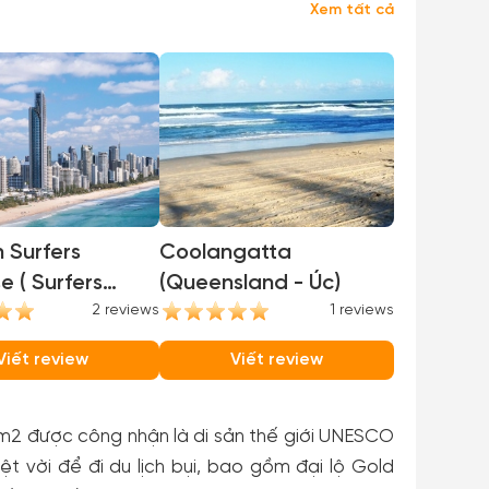
Xem tất cả
n Surfers
Coolangatta
fers
(Queensland - Úc)
e )
2 reviews
1 reviews
Viết review
Viết review
m2 được công nhận là di sản thế giới UNESCO
t vời để đi du lịch bụi, bao gồm đại lộ Gold