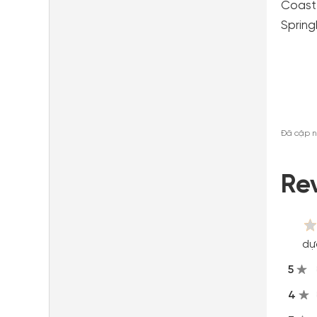
Coast
Spring
Đã cập n
Re
dự
5
4