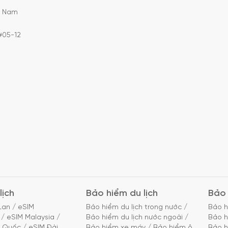
C Nam
#05-12
lịch
Bảo hiểm du lịch
Bảo 
Lan
/
eSIM
Bảo hiểm du lịch trong nước
/
Bảo h
/
eSIM Malaysia
/
Bảo hiểm du lịch nước ngoài
/
Bảo h
g Quốc
/
eSIM Đài
Bảo hiểm xe máy
/
Bảo hiểm ô
Bảo h