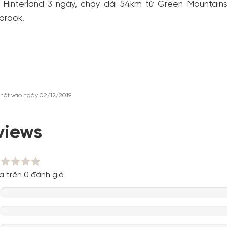
 Hinterland 3 ngày, chạy dài 54km từ Green Mountains
brook.
hật vào ngày 02/12/2019
views
a trên 0 đánh giá
0%
0%