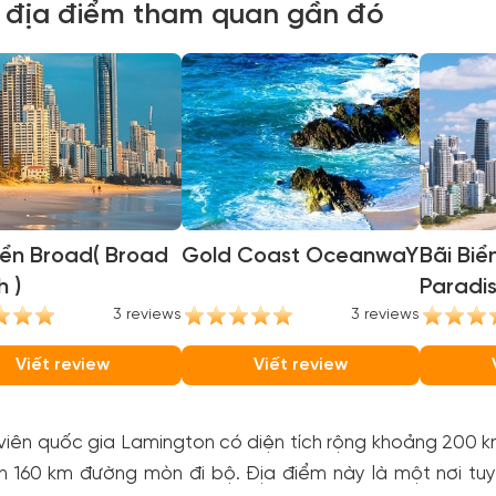
 địa điểm tham quan gần đó
iển Broad( Broad
Gold Coast OceanwaY
Bãi Biể
 )
Paradise ( Sur
3 reviews
3 reviews
Paradis
Viết review
Viết review
iên quốc gia Lamington có diện tích rộng khoảng 200 k
n 160 km đường mòn đi bộ. Địa điểm này là một nơi tuyệ