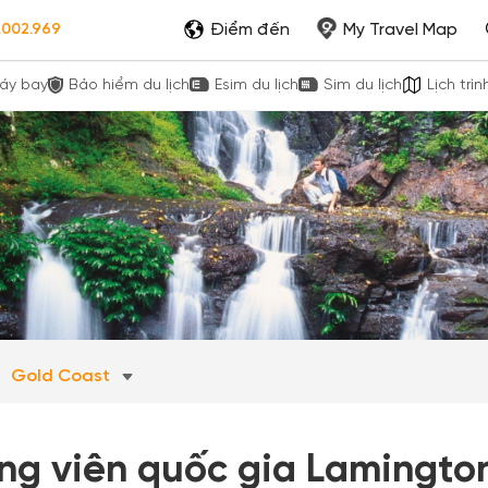
Điểm đến
My Travel Map
.002.969
áy bay
Bảo hiểm du lịch
Esim du lịch
Sim du lịch
Lịch trìn
Gold Coast
ng viên quốc gia Lamington