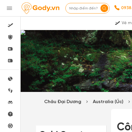
0938
Nhập điểm đến?
Vé m
Châu Đại Dương
Australia (Úc)
Cô