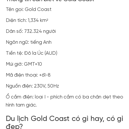
Tên gọi: Gold Coast
Diện tích: 1,334 km²
Dân số: 732.324 người
Ngôn ngữ: tiếng Anh
Tiền tệ: Đô la Úc (AUD)
Múi giờ: GMT+10
Mã điện thoại: +61-8
Nguồn điện: 230V, 50Hz
Ổ cắm điện: loại I - phích cắm có ba chân dẹt theo
hình tam giác.
Du lịch Gold Coast có gì hay, có gì
đẹp?