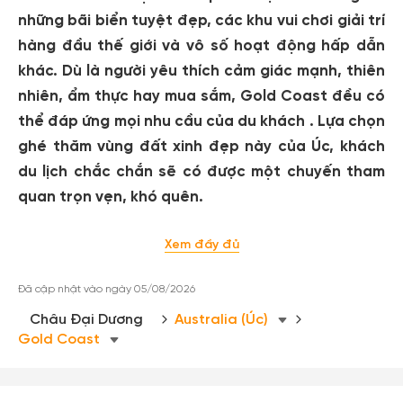
những bãi biển tuyệt đẹp, các khu vui chơi giải trí
hàng đầu thế giới và vô số hoạt động hấp dẫn
khác. Dù là người yêu thích cảm giác mạnh, thiên
nhiên, ẩm thực hay mua sắm, Gold Coast đều có
thể đáp ứng mọi nhu cầu của du khách . Lựa chọn
ghé thăm vùng đất xinh đẹp này của Úc, khách
du lịch chắc chắn sẽ có được một chuyến tham
quan trọn vẹn, khó quên.
Xem đầy đủ
Đã cập nhật vào ngày 05/08/2026
Châu Đại Dương
Australia (Úc)
Gold Coast