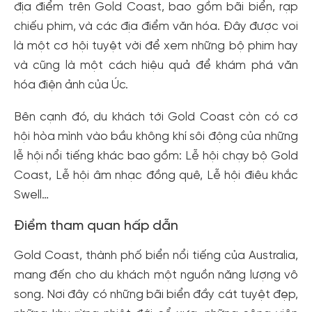
địa điểm trên Gold Coast, bao gồm bãi biển, rạp
chiếu phim, và các địa điểm văn hóa. Đây được voi
là một cơ hội tuyệt vời để xem những bộ phim hay
và cũng là một cách hiệu quả để khám phá văn
hóa điện ảnh của Úc.
Bên cạnh đó, du khách tới Gold Coast còn có cơ
hội hòa mình vào bầu không khí sôi động của những
lễ hội nổi tiếng khác bao gồm: Lễ hội chạy bộ Gold
Coast, Lễ hội âm nhạc đồng quê, Lễ hội điêu khắc
Swell…
Điểm tham quan hấp dẫn
Gold Coast, thành phố biển nổi tiếng của Australia,
mang đến cho du khách một nguồn năng lượng vô
song. Nơi đây có những bãi biển đầy cát tuyệt đẹp,