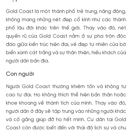
Gold Coast là một thành phố trẻ trung, năng động,
không mang những nét đẹp cổ kính như các thành
phố lâu đời khác trên thế giới. Thay vào đó, nét
quyến rũ của Gold Coast nằm ở sự pha trộn độc
đáo giữa kiến trúc hiện đại, vẻ đẹp tự nhiên của bờ
biển xanh cát trắng và sự thân thiện, hiếu khách của
người dân bản địa.
Con người
Người Gold Coast thường khiêm tốn và không tự
cao tự đại. Họ không thích thể hiện bản thân hoặc
khoe khoang về thành tích của mình. Thay vào đó,
người dân ở đây sẽ tập trung vào những người khác
và cố gắng giúp đỡ họ hết mình. Cư dân tại Gold
Coast còn được biết đến với thái độ lịch sự và chu