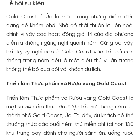
Lễ hội sự kiện
Gold Coast ở Úc là một trong những điểm đến
đáng để khám phá. Nhờ có thời thuận lợi, ôn hoà,
chính vì vậy các hoạt động giải trí của địa phương
diễn ra không ngừng nghỉ quanh năm. Cũng bởi vậy,
bất kỳ kỳ nghỉ nào ở Gold Coast vào tất cả các
tháng trong năm đều là một điều thú vị, ấn tượng
không thể bỏ qua đối với khách du lịch.
Triển lãm Thực phẩm và Rượu vang Gold Coast
Triển lãm Thực phẩm và Rượu vang Gold Coast là
một sự kiện ẩm thực lớn được tổ chức hàng năm tại
thành phố Gold Coast, Úc. Tại đây, du khách có thể
thưởng thức các buổi nếm thử miễn phí tại hơn 100
khu trưng bày dành cho người sành ăn, uống rượu