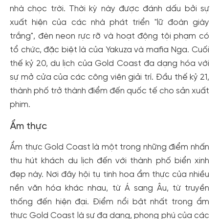
nhà chọc trời. Thời kỳ này được đánh dấu bởi sự
xuất hiện của các nhà phát triển "lữ đoàn giày
trắng", đèn neon rực rỡ và hoạt động tội phạm có
tổ chức, đặc biệt là của Yakuza và mafia Nga. Cuối
thế kỷ 20, du lịch của Gold Coast đa dạng hóa với
sự mở cửa của các công viên giải trí. Đầu thế kỷ 21,
thành phố trở thành điểm đến quốc tế cho sản xuất
phim.
Ẩm thực
Ẩm thực Gold Coast là một trong những điểm nhấn
thu hút khách du lịch đến với thành phố biển xinh
đẹp này. Nơi đây hội tụ tinh hoa ẩm thực của nhiều
nền văn hóa khác nhau, từ Á sang Âu, từ truyền
thống đến hiện đại. Điểm nổi bật nhất trong ẩm
thực Gold Coast là sự đa dạng, phong phú của các