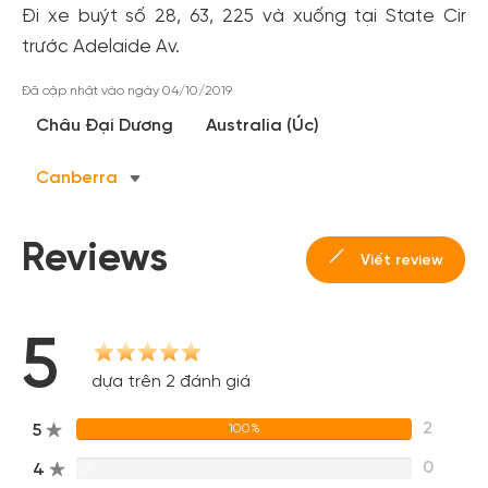
Đi xe buýt số 28, 63, 225 và xuống tại State Cir
trước Adelaide Av.
Tạo tài khoản nhanh - nhận nhiều ưu
Đã cập nhật vào ngày 04/10/2019
đãi!
Châu Đại Dương
Australia (Úc)
Tạo tài khoản để có thể
nhận ngay các ưu đãi
hấp dẫn
dành cho thành viên đến từ các đối tác của Gody.vn dành
Canberra
cho cộng đồng.
Đăng ký
Reviews
Hoặc đăng nhập bằng
Viết review
Đăng nhập Facebook
Đăng nhập Google
5
dựa trên 2 đánh giá
2
5
100%
0
4
0%