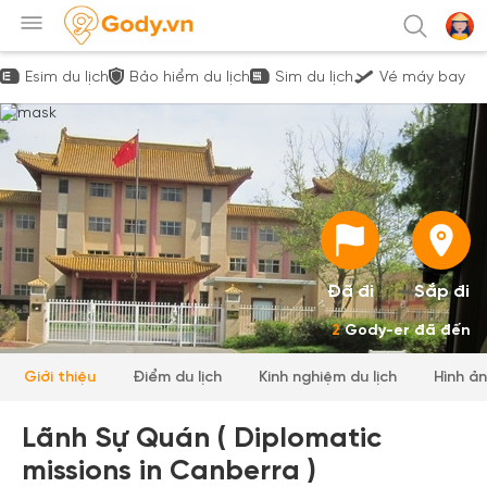
Esim du lịch
Bảo hiểm du lịch
Sim du lịch
Vé máy bay
Đã đi
Sắp đi
2
Gody-er đã đến
Giới thiệu
Điểm du lịch
Kinh nghiệm du lịch
Hình ả
Lãnh Sự Quán ( Diplomatic
missions in Canberra )