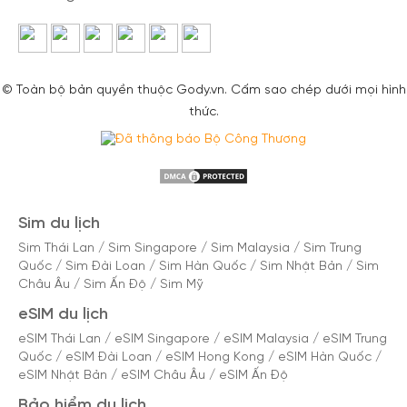
© Toàn bộ bản quyền thuộc Gody.vn. Cấm sao chép dưới mọi hình
thức.
Sim du lịch
Sim Thái Lan
/
Sim Singapore
/
Sim Malaysia
/
Sim Trung
Quốc
/
Sim Đài Loan
/
Sim Hàn Quốc
/
Sim Nhật Bản
/
Sim
Châu Âu
/
Sim Ấn Độ
/
Sim Mỹ
eSIM du lịch
eSIM Thái Lan
/
eSIM Singapore
/
eSIM Malaysia
/
eSIM Trung
Quốc
/
eSIM Đài Loan
/
eSIM Hong Kong
/
eSIM Hàn Quốc
/
eSIM Nhật Bản
/
eSIM Châu Âu
/
eSIM Ấn Độ
Bảo hiểm du lịch