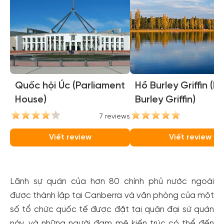
Quốc hội Úc (Parliament
Hồ Burley Griffin (L
House)
Burley Griffin)
7 reviews
5
Viết review
Viết review
Lãnh sự quán của hơn 80 chính phủ nước ngoài
được thành lập tại Canberra và văn phòng của một
số tổ chức quốc tế được đặt tại quận đại sứ quán
này, và những người đam mê kiến trúc có thể đến