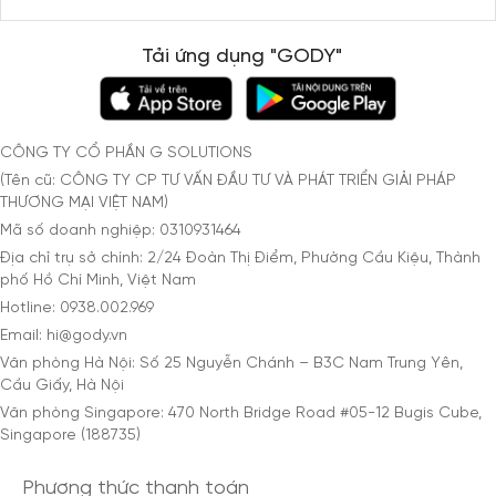
Tải ứng dụng "GODY"
CÔNG TY CỔ PHẦN G SOLUTIONS
(Tên cũ: CÔNG TY CP TƯ VẤN ĐẦU TƯ VÀ PHÁT TRIỂN GIẢI PHÁP
THƯƠNG MẠI VIỆT NAM)
Mã số doanh nghiệp: 0310931464
Địa chỉ trụ sở chính: 2/24 Đoàn Thị Điểm, Phường Cầu Kiệu, Thành
phố Hồ Chí Minh, Việt Nam
Hotline: 0938.002.969
Email: hi@gody.vn
Văn phòng Hà Nội: Số 25 Nguyễn Chánh – B3C Nam Trung Yên,
Cầu Giấy, Hà Nội
Văn phòng Singapore: 470 North Bridge Road #05-12 Bugis Cube,
Singapore (188735)
Phương thức thanh toán