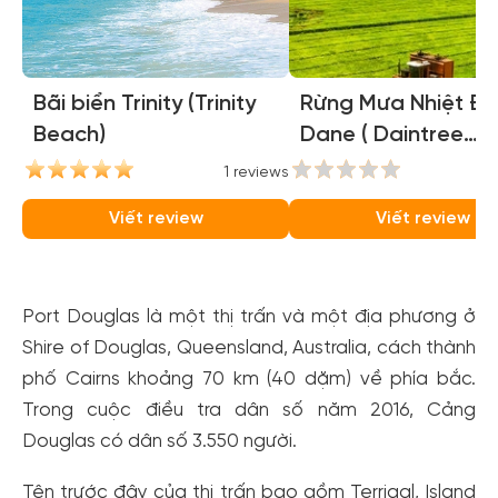
Bãi biển Trinity (Trinity
Rừng Mưa Nhiệt Đớ
Beach)
Dane ( Daintree
National Park )
1 reviews
0
Viết review
Viết review
Port Douglas là một thị trấn và một địa phương ở
Shire of Douglas, Queensland, Australia, cách thành
phố Cairns khoảng 70 km (40 dặm) về phía bắc.
Trong cuộc điều tra dân số năm 2016, Cảng
Douglas có dân số 3.550 người.
Tên trước đây của thị trấn bao gồm Terrigal, Island