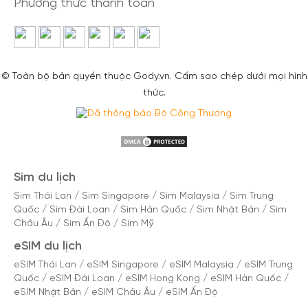
Phương thức thanh toán
© Toàn bộ bản quyền thuộc Gody.vn. Cấm sao chép dưới mọi hình
thức.
Sim du lịch
Sim Thái Lan
/
Sim Singapore
/
Sim Malaysia
/
Sim Trung
Quốc
/
Sim Đài Loan
/
Sim Hàn Quốc
/
Sim Nhật Bản
/
Sim
Châu Âu
/
Sim Ấn Độ
/
Sim Mỹ
eSIM du lịch
eSIM Thái Lan
/
eSIM Singapore
/
eSIM Malaysia
/
eSIM Trung
Quốc
/
eSIM Đài Loan
/
eSIM Hong Kong
/
eSIM Hàn Quốc
/
eSIM Nhật Bản
/
eSIM Châu Âu
/
eSIM Ấn Độ