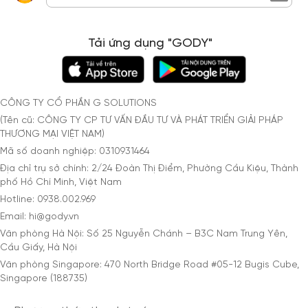
Tải ứng dụng "GODY"
CÔNG TY CỔ PHẦN G SOLUTIONS
(Tên cũ: CÔNG TY CP TƯ VẤN ĐẦU TƯ VÀ PHÁT TRIỂN GIẢI PHÁP
THƯƠNG MẠI VIỆT NAM)
Mã số doanh nghiệp: 0310931464
Địa chỉ trụ sở chính: 2/24 Đoàn Thị Điểm, Phường Cầu Kiệu, Thành
phố Hồ Chí Minh, Việt Nam
Hotline: 0938.002.969
Email: hi@gody.vn
Văn phòng Hà Nội: Số 25 Nguyễn Chánh – B3C Nam Trung Yên,
Cầu Giấy, Hà Nội
Văn phòng Singapore: 470 North Bridge Road #05-12 Bugis Cube,
Singapore (188735)