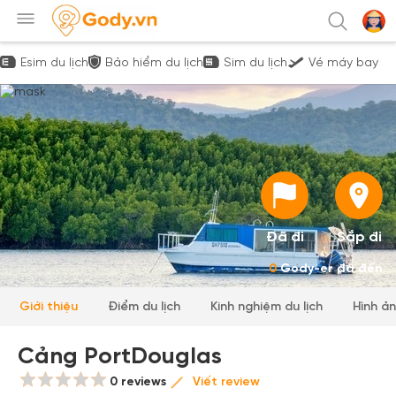
Esim du lịch
Bảo hiểm du lịch
Sim du lịch
Vé máy bay
Đã đi
Sắp đi
0
Gody-er đã đến
Giới thiệu
Điểm du lịch
Kinh nghiệm du lịch
Hình ả
Cảng PortDouglas
0 reviews
Viết review