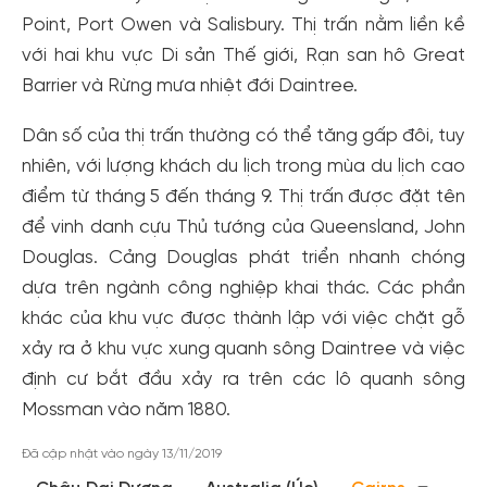
Point, Port Owen và Salisbury. Thị trấn nằm liền kề
với hai khu vực Di sản Thế giới, Rạn san hô Great
Barrier và Rừng mưa nhiệt đới Daintree.
Dân số của thị trấn thường có thể tăng gấp đôi, tuy
nhiên, với lượng khách du lịch trong mùa du lịch cao
điểm từ tháng 5 đến tháng 9. Thị trấn được đặt tên
để vinh danh cựu Thủ tướng của Queensland, John
Douglas. Cảng Douglas phát triển nhanh chóng
dựa trên ngành công nghiệp khai thác. Các phần
Tạo tài khoản nhanh - nhận nhiều ưu
khác của khu vực được thành lập với việc chặt gỗ
xảy ra ở khu vực xung quanh sông Daintree và việc
đãi!
định cư bắt đầu xảy ra trên các lô quanh sông
Tạo tài khoản để có thể
nhận ngay các ưu đãi
hấp dẫn
dành cho thành viên đến từ các đối tác của Gody.vn dành
Mossman vào năm 1880.
cho cộng đồng.
Đã cập nhật vào ngày 13/11/2019
Đăng ký