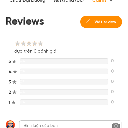
Châu Đại Dương
Australia (Úc)
Cairns
Hoặc đăng nhập bằng
Đăng nhập Facebook
Đăng nhập Google
Reviews
Viết review
dựa trên 0 đánh giá
0
5
0%
0
4
0%
0
3
0%
0
2
0%
0
1
0%