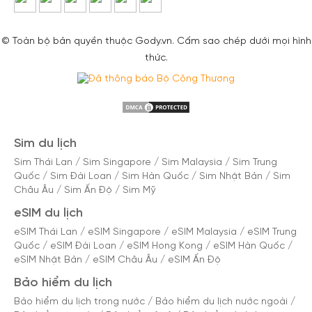
© Toàn bộ bản quyền thuộc Gody.vn. Cấm sao chép dưới mọi hình
thức.
Sim du lịch
Sim Thái Lan
/
Sim Singapore
/
Sim Malaysia
/
Sim Trung
Quốc
/
Sim Đài Loan
/
Sim Hàn Quốc
/
Sim Nhật Bản
/
Sim
Châu Âu
/
Sim Ấn Độ
/
Sim Mỹ
eSIM du lịch
eSIM Thái Lan
/
eSIM Singapore
/
eSIM Malaysia
/
eSIM Trung
Quốc
/
eSIM Đài Loan
/
eSIM Hong Kong
/
eSIM Hàn Quốc
/
eSIM Nhật Bản
/
eSIM Châu Âu
/
eSIM Ấn Độ
Bảo hiểm du lịch
Bảo hiểm du lịch trong nước
/
Bảo hiểm du lịch nước ngoài
/