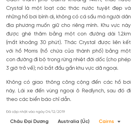
Crystal là một loạt các thác nước tuyệt đẹp và
những hố bơi bình dị, không có cá sấu mà người dân
địa phương muốn giữ cho riêng mình. Khu vực này
được ghé thăm bằng một con đường dài 1.2km
(mất khoảng 30 phút). Thác Crystal được liên kết
với hồ Morris (hồ chứa của thành phố) bằng một
con đường đi bộ trong rừng nhiệt đới dốc (cho phép
3 giờ trở về); nó bắt đầu gần khu vực dã ngoại.
Tạo tài khoản nhanh - nhận nhiều ưu
Không có giao thông công cộng đến các hồ bơi
đãi!
này. Lái xe đến vùng ngoại ô Redlynch, sau đó đi
theo các biển báo chỉ dẫn.
Tạo tài khoản để có thể
nhận ngay các ưu đãi
hấp dẫn
dành cho thành viên đến từ các đối tác của Gody.vn dành
Đã cập nhật vào ngày 04/12/2019
cho cộng đồng.
Châu Đại Dương
Australia (Úc)
Cairns
Đăng ký
Hoặc đăng nhập bằng