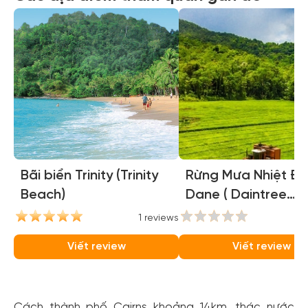
Bãi biển Trinity (Trinity
Rừng Mưa Nhiệt Đớ
Beach)
Dane ( Daintree
National Park )
1 reviews
0
Viết review
Viết review
Cách thành phố Cairns khoảng 14km, thác nước