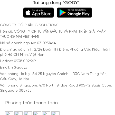
Tải ứng dụng "GODY"
CÔNG TY CỔ PHẦN G SOLUTIONS
(Tên cũ: CÔNG TY CP TƯ VẤN ĐẦU TƯ VÀ PHÁT TRIỂN GIẢI PHÁP
THƯƠNG MẠI VIỆT NAM)
Mã số doanh nghiệp: 0310931464
Địa chỉ trụ sở chính: 2/24 Đoàn Thị Điểm, Phường Cầu Kiệu, Thành
phố Hồ Chí Minh, Việt Nam
Hotline: 0938.002.969
Email: hi@gody.vn
Văn phòng Hà Nội: Số 25 Nguyễn Chánh – B3C Nam Trung Yên,
Cầu Giấy, Hà Nội
Văn phòng Singapore: 470 North Bridge Road #05-12 Bugis Cube,
Singapore (188735)
Phương thức thanh toán