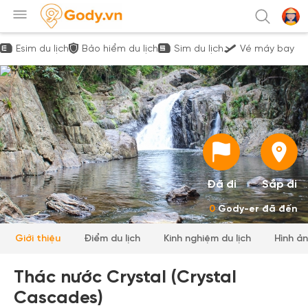
Esim du lịch
Bảo hiểm du lịch
Sim du lịch
Vé máy bay
Đã đi
Sắp đi
0
Gody-er đã đến
Giới thiệu
Điểm du lịch
Kinh nghiệm du lịch
Hình ả
Thác nước Crystal (Crystal
Cascades)