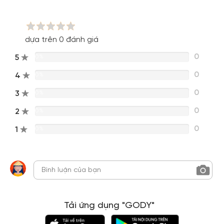
dựa trên 0 đánh giá
0
5
0%
0
4
0%
0
3
0%
0
2
0%
0
1
0%
Tải ứng dụng "GODY"