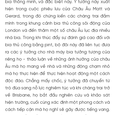
bia thông minh, và đặc biệt này. Ý tưởng này xuất
hiện trong cuộc phiêu lưu của Châu Âu Matt và
Gerard, trong đó chứng kiến ​​các chàng trai đắm
mình trong khung cảnh bia thủ công sôi động của
London và đến thăm một số châu Âu lục địa nhiều
nhà bia. Trong khi thúc đẩy sự đánh giá cao đối với
bia thủ công bằng pint, bộ đôi này đã liên tục đưa
ra các ý tưởng cho nhà máy bia tưởng tượng của
riêng họ - thảo luận về những ảnh hưởng của châu
Âu mà họ mang về nhà và những động chạm nhỏ
mà họ thực hiện để thực hiện hoạt động một cách
độc đáo. Chẳng mấy chốc, ý tưởng đã chuyển từ
trò đùa sang nỗ lực nghiêm túc và khi chàng trai trở
về Brisbane, họ bắt đầu nghiên cứu và khảo sát
hiện trường, cuối cùng xác định một phong cách và
cách tiếp cận mà họ nghĩ sẽ gây được tiếng vang.