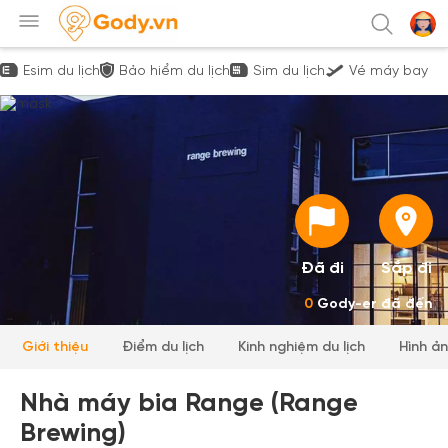
Esim du lịch
Bảo hiểm du lịch
Sim du lịch
Vé máy bay
Đã đi
Sắp đi
0
Gody-er đã đến
Giới thiệu
Điểm du lịch
Kinh nghiệm du lịch
Hình ả
Nhà máy bia Range (Range
Brewing)