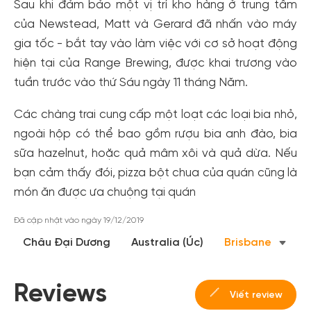
Sau khi đảm bảo một vị trí kho hàng ở trung tâm
Tạo tài khoản nhanh - nhận nhiều ưu
của Newstead, Matt và Gerard đã nhấn vào máy
đãi!
gia tốc - bắt tay vào làm việc với cơ sở hoạt động
Tạo tài khoản để có thể
nhận ngay các ưu đãi
hấp dẫn
hiện tại của Range Brewing, được khai trương vào
dành cho thành viên đến từ các đối tác của Gody.vn dành
tuần trước vào thứ Sáu ngày 11 tháng Năm.
cho cộng đồng.
Đăng ký
Các chàng trai cung cấp một loạt các loại bia nhỏ,
Hoặc đăng nhập bằng
ngoài hộp có thể bao gồm rượu bia anh đào, bia
Đăng nhập Facebook
Đăng nhập Google
sữa hazelnut, hoặc quả mâm xôi và quả dừa. Nếu
bạn cảm thấy đói, pizza bột chua của quán cũng là
món ăn được ưa chuộng tại quán
Đã cập nhật vào ngày 19/12/2019
Châu Đại Dương
Australia (Úc)
Brisbane
Reviews
Viết review