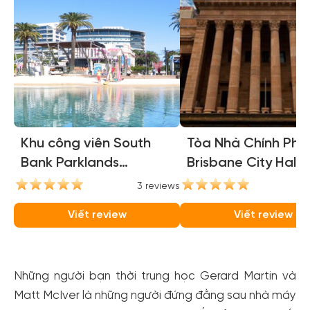
Khu công viên South
Tòa Nhà Chính Phủ 
Bank Parklands
Brisbane City Hall)
(Brisbane South Bank
3 reviews
1
Parklands)
Viết review
Viết review
Những người bạn thời trung học Gerard Martin và
Matt McIver là những người đứng đằng sau nhà máy