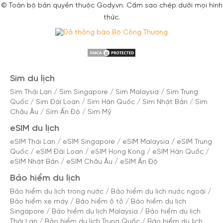
© Toàn bộ bản quyền thuộc Gody.vn. Cấm sao chép dưới mọi hình
thức.
Sim du lịch
Sim Thái Lan
/
Sim Singapore
/
Sim Malaysia
/
Sim Trung
Quốc
/
Sim Đài Loan
/
Sim Hàn Quốc
/
Sim Nhật Bản
/
Sim
Châu Âu
/
Sim Ấn Độ
/
Sim Mỹ
eSIM du lịch
eSIM Thái Lan
/
eSIM Singapore
/
eSIM Malaysia
/
eSIM Trung
Quốc
/
eSIM Đài Loan
/
eSIM Hong Kong
/
eSIM Hàn Quốc
/
eSIM Nhật Bản
/
eSIM Châu Âu
/
eSIM Ấn Độ
Bảo hiểm du lịch
Bảo hiểm du lịch trong nước
/
Bảo hiểm du lịch nước ngoài
/
Bảo hiểm xe máy
/
Bảo hiểm ô tô
/
Bảo hiểm du lịch
Singapore
/
Bảo hiểm du lịch Malaysia
/
Bảo hiểm du lịch
Thái Lan
/
Bảo hiểm du lịch Trung Quốc
/
Bảo hiểm du lịch