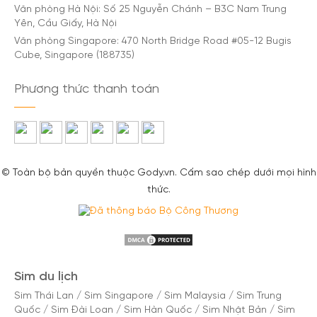
Văn phòng Hà Nội: Số 25 Nguyễn Chánh – B3C Nam Trung
Yên, Cầu Giấy, Hà Nội
Văn phòng Singapore: 470 North Bridge Road #05-12 Bugis
Cube, Singapore (188735)
Phương thức thanh toán
© Toàn bộ bản quyền thuộc Gody.vn. Cấm sao chép dưới mọi hình
thức.
Sim du lịch
Sim Thái Lan
/
Sim Singapore
/
Sim Malaysia
/
Sim Trung
Quốc
/
Sim Đài Loan
/
Sim Hàn Quốc
/
Sim Nhật Bản
/
Sim