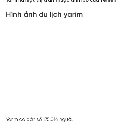
Yarim là một thị trấn thuộc tỉnh Ibb của Yemen
Hình ảnh du lịch yarim
Yarim có dân số 175.014 người.