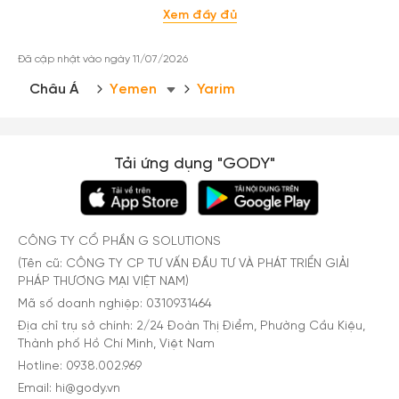
Xem đầy đủ
Đã cập nhật vào ngày 11/07/2026
Châu Á
Yemen
Yarim
Tải ứng dụng "GODY"
CÔNG TY CỔ PHẦN G SOLUTIONS
(Tên cũ: CÔNG TY CP TƯ VẤN ĐẦU TƯ VÀ PHÁT TRIỂN GIẢI
PHÁP THƯƠNG MẠI VIỆT NAM)
Mã số doanh nghiệp: 0310931464
Địa chỉ trụ sở chính: 2/24 Đoàn Thị Điểm, Phường Cầu Kiệu,
Thành phố Hồ Chí Minh, Việt Nam
Hotline: 0938.002.969
Email: hi@gody.vn