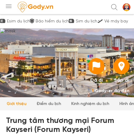
Esim du lịch
Bảo hiểm du lịch
Sim du lịch
Vé máy bay
Đã đi
Sắp đi
1
Gody-er đã đến
Giới thiệu
Điểm du lịch
Kinh nghiệm du lịch
Hình ả
Trung tâm thương mại Forum
Kayseri (Forum Kayseri)