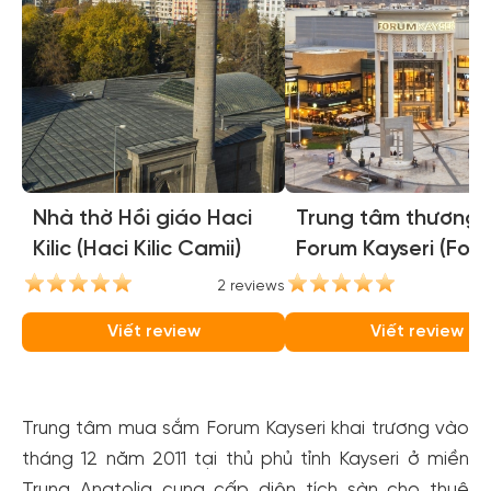
Nhà thờ Hồi giáo Haci
Trung tâm thương 
Kilic (Haci Kilic Camii)
Forum Kayseri (For
Kayseri)
2 reviews
1
Viết review
Viết review
Trung tâm mua sắm Forum Kayseri khai trương vào
tháng 12 năm 2011 tại thủ phủ tỉnh Kayseri ở miền
Trung Anatolia cung cấp diện tích sàn cho thuê