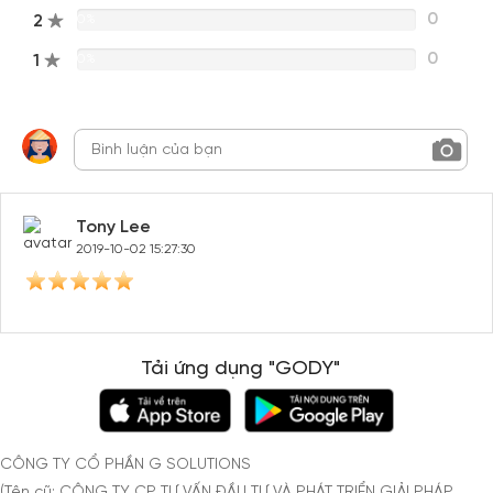
0
2
0%
0
1
0%
Tony Lee
2019-10-02 15:27:30
Tải ứng dụng "GODY"
CÔNG TY CỔ PHẦN G SOLUTIONS
(Tên cũ: CÔNG TY CP TƯ VẤN ĐẦU TƯ VÀ PHÁT TRIỂN GIẢI PHÁP