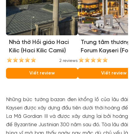
Nhà thờ Hồi giáo Haci
Trung tâm thương 
Kilic (Haci Kilic Camii)
Forum Kayseri (For
Kayseri)
2 reviews
1
Viết review
Viết review
Những bức tường bazan đen khổng lồ của lâu đài
Kayseri được xây dựng đầu tiên dưới thời hoàng đế
La Mã Gordian III và được xây dựng lại bởi hoàng
đế Byzantine Justinian 300 năm sau đó. Tòa lâu đài
hùng vĩ mà bạn thấy ngày nay mặc dù chủ yếu là