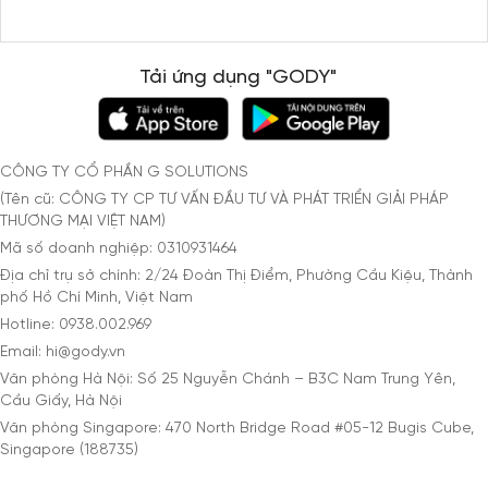
Tải ứng dụng "GODY"
CÔNG TY CỔ PHẦN G SOLUTIONS
(Tên cũ: CÔNG TY CP TƯ VẤN ĐẦU TƯ VÀ PHÁT TRIỂN GIẢI PHÁP
THƯƠNG MẠI VIỆT NAM)
Mã số doanh nghiệp: 0310931464
Địa chỉ trụ sở chính: 2/24 Đoàn Thị Điểm, Phường Cầu Kiệu, Thành
phố Hồ Chí Minh, Việt Nam
Hotline: 0938.002.969
Email: hi@gody.vn
Văn phòng Hà Nội: Số 25 Nguyễn Chánh – B3C Nam Trung Yên,
Cầu Giấy, Hà Nội
Văn phòng Singapore: 470 North Bridge Road #05-12 Bugis Cube,
Singapore (188735)