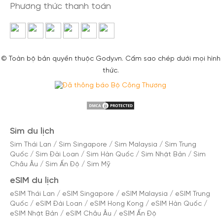
Phương thức thanh toán
© Toàn bộ bản quyền thuộc Gody.vn. Cấm sao chép dưới mọi hình
thức.
Sim du lịch
Sim Thái Lan
/
Sim Singapore
/
Sim Malaysia
/
Sim Trung
Quốc
/
Sim Đài Loan
/
Sim Hàn Quốc
/
Sim Nhật Bản
/
Sim
Châu Âu
/
Sim Ấn Độ
/
Sim Mỹ
eSIM du lịch
eSIM Thái Lan
/
eSIM Singapore
/
eSIM Malaysia
/
eSIM Trung
Quốc
/
eSIM Đài Loan
/
eSIM Hong Kong
/
eSIM Hàn Quốc
/
eSIM Nhật Bản
/
eSIM Châu Âu
/
eSIM Ấn Độ