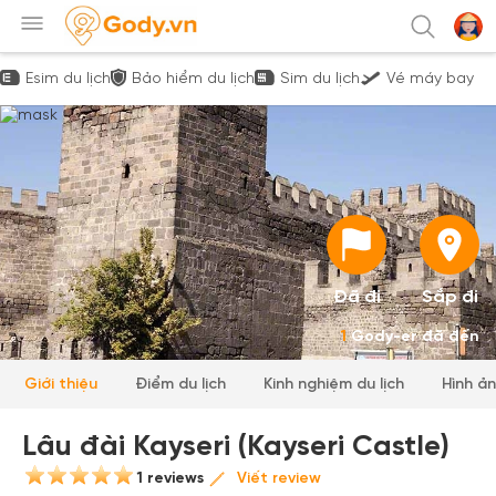
Esim du lịch
Bảo hiểm du lịch
Sim du lịch
Vé máy bay
Đã đi
Sắp đi
1
Gody-er đã đến
Giới thiệu
Điểm du lịch
Kinh nghiệm du lịch
Hình ả
Lâu đài Kayseri (Kayseri Castle)
1 reviews
Viết review