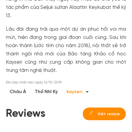
tác phẩm của Seljuk sultan Alaattin Keykubat thế kỷ
13.
Lâu đài đang trải qua một dự án phục hồi voi ma
mút, hiện đang trong giai đoạn cuối cùng. Sau khi
hoàn thành (ước tính cho năm 2018), nội thất sẽ trở
thành ngôi nhà mới của Bảo tàng Khảo cổ học
Kayseri cũng như cung cấp không gian cho một
trung tâm nghệ thuật.
Đã cập nhật vào ngày 12/10/2019
Tạo tài khoản nhanh - nhận nhiều ưu
Châu Á
Thổ Nhĩ Kỳ
kayseri
đãi!
Tạo tài khoản để có thể
nhận ngay các ưu đãi
hấp dẫn
Reviews
dành cho thành viên đến từ các đối tác của Gody.vn dành
Viết review
cho cộng đồng.
Đăng ký