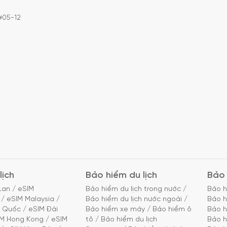
#05-12
lịch
Bảo hiểm du lịch
Bảo 
Lan
/
eSIM
Bảo hiểm du lịch trong nước
/
Bảo h
/
eSIM Malaysia
/
Bảo hiểm du lịch nước ngoài
/
Bảo h
g Quốc
/
eSIM Đài
Bảo hiểm xe máy
/
Bảo hiểm ô
Bảo h
IM Hong Kong
/
eSIM
tô
/
Bảo hiểm du lịch
Bảo h