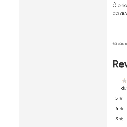
Ở phía
đã đư
Đã cập n
Re
dự
5
4
3