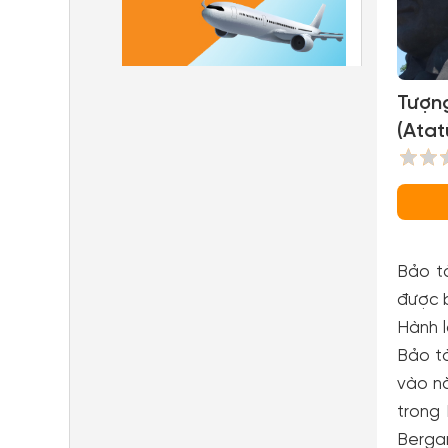
Tượng
(Ata
Bảo t
được b
Hành l
Bảo tà
vào n
trong
Berga