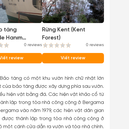
o tàng
Rừng Kent (Kent
de Hanım
Forest)
de Hanım
0 reviews
0 reviews
 Ship)
Viết review
Viết review
ảo tàng có một khu vườn hình chữ nhật lớn
ật của bảo tàng được xây dựng phía sau vườn.
hiều hiện vật bằng đá. Các hiện vật khảo cổ từ
thành lập trong tòa nhà công cộng ở Bergama
ergama vào năm 1979, các hiện vật dân gian
u được thành lập trong tòa nhà công cộng ở
 một cánh cửa dẫn ra vườn và tòa nhà chính.