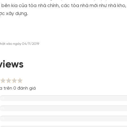
 bên kia của tòa nhà chính, các tòa nhà mới như nhà kho,
ợc xây dựng.
hật vào ngày 04/11/2019
views
a trên 0 đánh giá
0%
0%
0%