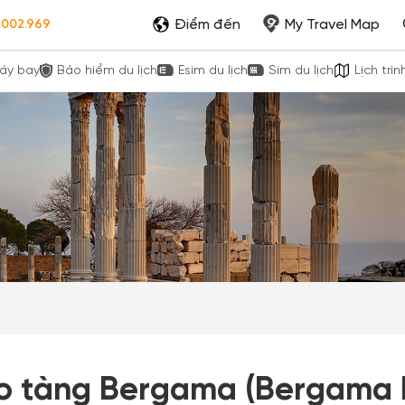
Điểm đến
My Travel Map
.002.969
áy bay
Bảo hiểm du lịch
Esim du lịch
Sim du lịch
Lịch trìn
o tàng Bergama (Bergama