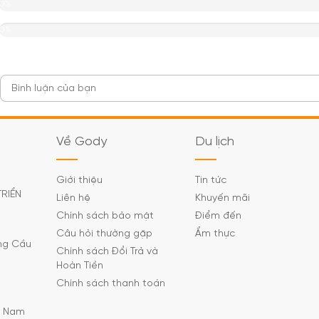
0%
0%
Về Gody
Du lịch
Giới thiệu
Tin tức
TRIỂN
Liên hệ
Khuyến mãi
Chính sách bảo mật
Điểm đến
Câu hỏi thường gặp
Ẩm thực
ờng Cầu
Chính sách Đổi Trả và
Hoàn Tiền
Chính sách thanh toán
C Nam