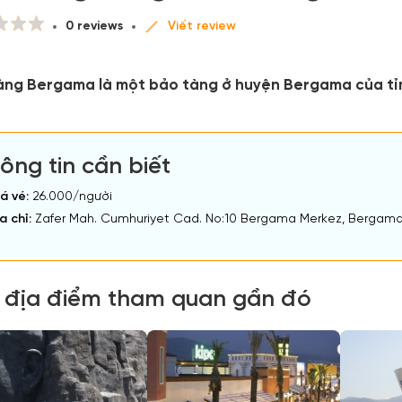
0 reviews
Viết review
àng Bergama là một bảo tàng ở huyện Bergama của tỉnh 
ông tin cần biết
á vé:
26.000/người
a chỉ:
Zafer Mah. Cumhuriyet Cad. No:10 Bergama Merkez, Bergama, I
 địa điểm tham quan gần đó