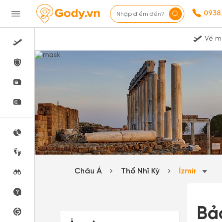
0938
Nhập điểm đến?
Vé m
Châu Á
Thổ Nhĩ Kỳ
İzmir
Bả