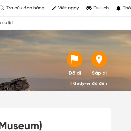
Tra cứu đơn hàng
Viết ngay
Du Lịch
Thô
h du lịch
Đã đi
Sắp đi
0
Gody-er đã đến
 Museum)