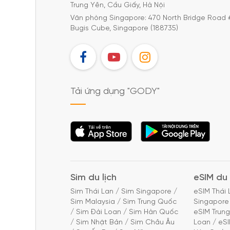
Trung Yên, Cầu Giấy, Hà Nội
Văn phòng Singapore: 470 North Bridge Road 
Bugis Cube, Singapore (188735)
FB
YT
IG
Tải ứng dụng "GODY"
Tải ứng dụng
Tải ứng dụng
"GODY"
"GODY"
Sim du lịch
eSIM du 
Sim Thái Lan
/
Sim Singapore
/
eSIM Thái 
Sim Malaysia
/
Sim Trung Quốc
Singapore
/
Sim Đài Loan
/
Sim Hàn Quốc
eSIM Trun
/
Sim Nhật Bản
/
Sim Châu Âu
Loan
/
eS