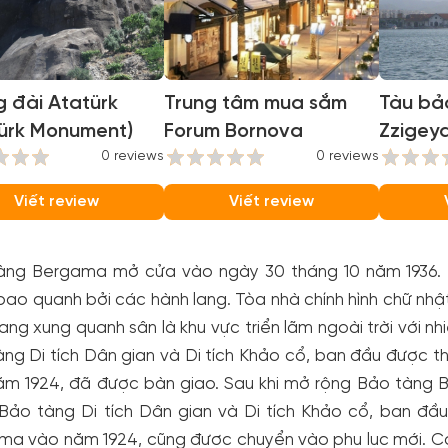
 đài Atatürk
Trung tâm mua sắm
Tàu bả
türk Monument)
Forum Bornova
Zzigey
0 reviews
0 reviews
(Zübey
Museum
Viết review
Viết review
àng Bergama mở cửa vào ngày 30 tháng 10 năm 1936. B
ao quanh bởi các hành lang. Tòa nhà chính hình chữ nh
ang xung quanh sân là khu vực triển lãm ngoài trời với n
ng Di tích Dân gian và Di tích Khảo cổ, ban đầu được 
ăm 1924, đã được bàn giao. Sau khi mở rộng Bảo tàng B
 Bảo tàng Di tích Dân gian và Di tích Khảo cổ, ban đầ
ma vào năm 1924, cũng được chuyển vào phụ lục mới. Có