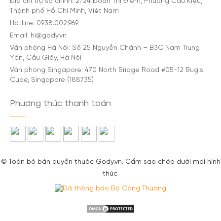
Địa chỉ trụ sở chính: 2/24 Đoàn Thị Điểm, Phường Cầu Kiệu,
Thành phố Hồ Chí Minh, Việt Nam
Hotline: 0938.002.969
Email: hi@gody.vn
Văn phòng Hà Nội: Số 25 Nguyễn Chánh – B3C Nam Trung
Yên, Cầu Giấy, Hà Nội
Văn phòng Singapore: 470 North Bridge Road #05-12 Bugis
Cube, Singapore (188735)
Phương thức thanh toán
© Toàn bộ bản quyền thuộc Gody.vn. Cấm sao chép dưới mọi hình
thức.