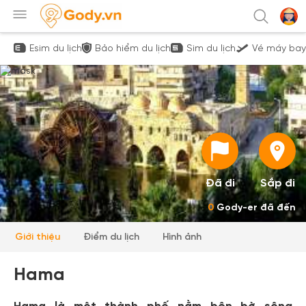
Esim du lịch
Bảo hiểm du lịch
Sim du lịch
Vé máy bay
Đã đi
Sắp đi
0
Gody-er đã đến
Giới thiệu
Điểm du lịch
Hình ảnh
Hama