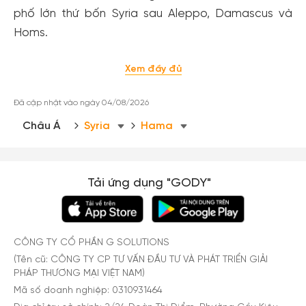
phố lớn thứ bốn Syria sau Aleppo, Damascus và
Homs.
Xem đầy đủ
Đã cập nhật vào ngày 04/08/2026
Châu Á
Syria
Hama
Tải ứng dụng "GODY"
CÔNG TY CỔ PHẦN G SOLUTIONS
(Tên cũ: CÔNG TY CP TƯ VẤN ĐẦU TƯ VÀ PHÁT TRIỂN GIẢI
PHÁP THƯƠNG MẠI VIỆT NAM)
Mã số doanh nghiệp: 0310931464